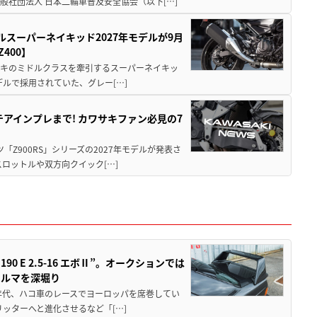
社団法人 日本二輪車普及安全協会（以下[…]
ルスーパーネイキッド2027年モデルが9月
400】
ワサキのミドルクラスを牽引するスーパーネイキッ
モデルで採用されていた、グレー[…]
テアインプレまで! カワサキファン必見の7
ツ「Z900RS」シリーズの2027年モデルが発表さ
ロットルや双方向クイック[…]
 E 2.5-16 エボⅡ”。オークションでは
クルマを深堀り
80年代、ハコ車のレースでヨーロッパを席巻してい
5リッターへと進化させるなど「[…]