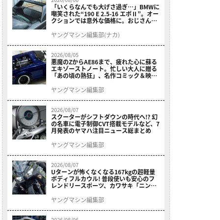
「いくらなんでも大げさ過ぎ…」BMWに
嘲笑された“190 E 2.5-16 エボⅡ”。オー
クションでは意外な価格に。おじさん達
が少年だった頃の憧れのクルマを深堀り
ヤングマシン編集部(ナカ)
2026/08/05
悪魔のZからAE86まで、疲れた心に蘇る
エキゾーストノート。忙しい大人に贈る
「あの頃の熱狂」、名作コミック＆映画
の愛機たちが東京駅地下に期間限定で集
結！
ヤングマシン編集部
2026/08/07
スクーターがシフトダウンの時代へ!? 幻
の名車に電子制御CVT搭載モデルなど、7
月発表のヤマハ注目ニュース総まとめ
ヤングマシン編集部
2026/08/07
Uターンが怖くなくなる167kgの超軽量
ボディフルカウル! 普段使いも安心のフ
レンドリースポーツ、カワサキ「ニンジ
ャ400」2027モデルが価格据え置きで
9/5発売
ヤングマシン編集部
2026/08/06