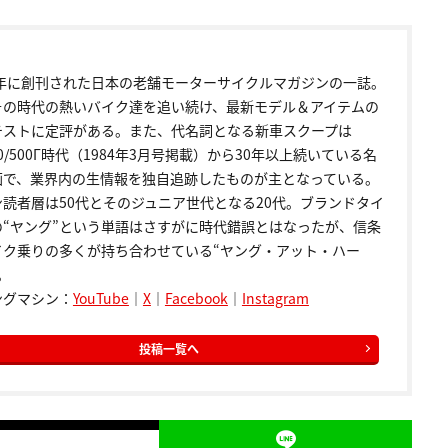
72年に創刊された日本の老舗モーターサイクルマガジンの一誌。
その時代の熱いバイク達を追い続け、最新モデル＆アイテムの
テストに定評がある。また、代名詞となる新車スクープは
00/500Γ時代（1984年3月号掲載）から30年以上続いている名
画で、業界内の生情報を独自追跡したものが主となっている。
ン読者層は50代とそのジュニア世代となる20代。ブランドタイ
の“ヤング”という単語はさすがに時代錯誤とはなったが、信条
イク乗りの多くが持ち合わせている“ヤング・アット・ハー
。
ングマシン：
YouTube
｜
X
｜
Facebook
｜
Instagram
投稿一覧へ