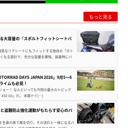
もっと見る
る大容量の『スポルトフィットシートバ
細見なリアシートにもフィットする独自の「ボト
広くなる設計で、充分な容量を確保。装着時にバ
AD DAYS JAPAN 2026」9月5〜6
クライムも必見！
解体ショー！ なんといっても今回の最大のトピック
0 GS」だ。 本国ドイ[…]
動と盗難防止強化運動がもたらす安心のバ
動 生身の体で風を切り、その流れと一体になるバ