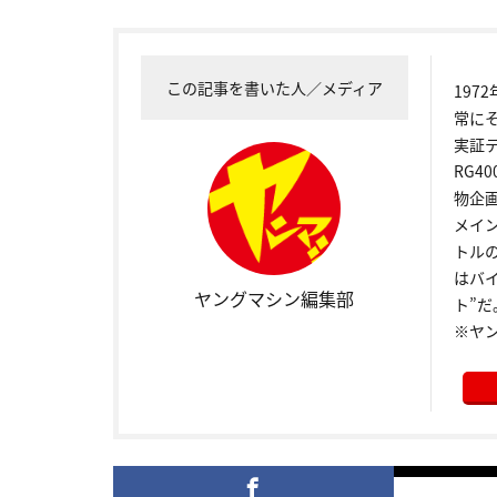
この記事を書いた人／メディア
19
常に
実証
RG4
物企
メイ
トル
はバ
ヤングマシン編集部
ト”だ
※ヤ