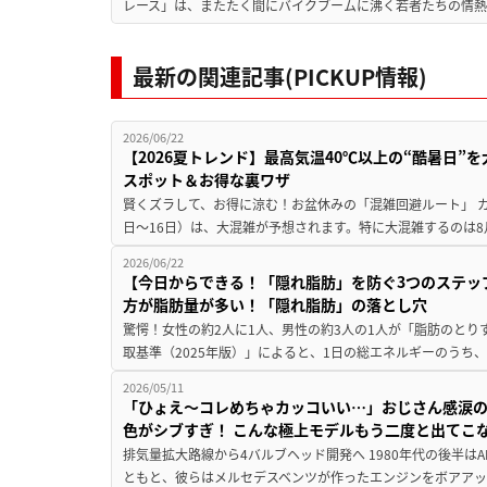
レース」は、またたく間にバイクブームに沸く若者たちの情熱の
最新の関連記事(PICKUP情報)
2026/06/22
【2026夏トレンド】最高気温40℃以上の“酷暑日
スポット＆お得な裏ワザ
賢くズラして、お得に涼む！お盆休みの「混雑回避ルート」 カ
日〜16日）は、大混雑が予想されます。特に大混雑するのは8月
2026/06/22
【今日からできる！「隠れ脂肪」を防ぐ3つのステッ
方が脂肪量が多い！「隠れ脂肪」の落とし穴
驚愕！女性の約2人に1人、男性の約3人の1人が「脂肪のとり
取基準（2025年版）」によると、1日の総エネルギーのうち、
2026/05/11
「ひょえ〜コレめちゃカッコいい…」おじさん感涙の
色がシブすぎ！ こんな極上モデルもう二度と出てこ
排気量拡大路線から4バルブヘッド開発へ 1980年代の後半は
ともと、彼らはメルセデスベンツが作ったエンジンをボアアッ