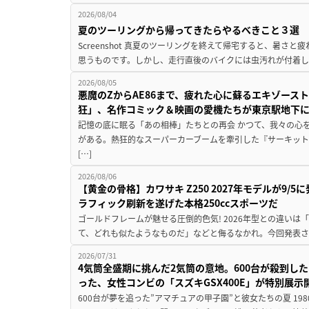
2026/08/04
夏のツーリングから帰ってきたらやるべきこと３選
Screenshot 真夏のツーリングを終えて帰宅すると、暑さ
思うものです。しかし、走行直後のバイクには虫汚れが付着し
2026/08/05
悪魔のZからAE86まで、疲れた心に蘇るエキゾース
狂」、名作コミック＆映画の愛機たちが東京駅地下
記憶の底に眠る「あの相棒」たちとの再会 かつて、我々の心
がある。熱狂的なスーパーカーブームを牽引した『サーキット
[…]
2026/08/06
【黄金の骨格】カワサキ Z250 2027年モデルが9/
ラフィック刷新を遂げた本格250ccスポーツだ
ゴールドフレームが魅せる圧倒的色気! 2026年型との違いは「
て、どれも似たようなものだ」などと侮るなかれ。今回発表されたカ
2026/07/31
4気筒全盛期に挑んだ2気筒の意地。600台が殺到し
った、女性コンビの「スズキGSX400E」が特別展示
600台が夢を追った”アマチュアの甲子園”と彼女たちの夏 19