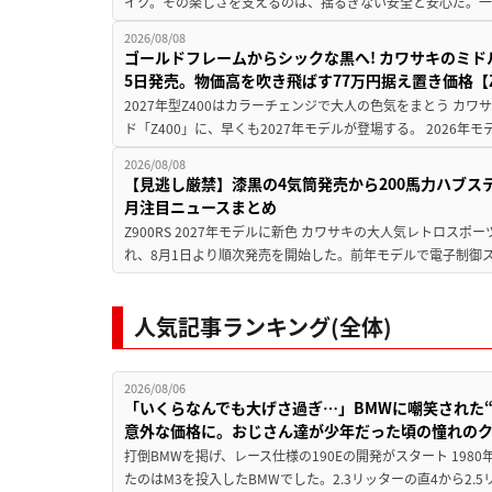
イク。その楽しさを支えるのは、揺るぎない安全と安心だ。一般
2026/08/08
ゴールドフレームからシックな黒へ! カワサキのミド
5日発売。物価高を吹き飛ばす77万円据え置き価格【Z
2027年型Z400はカラーチェンジで大人の色気をまとう カ
ド「Z400」に、早くも2027年モデルが登場する。 2026年
2026/08/08
【見逃し厳禁】漆黒の4気筒発売から200馬力ハブス
月注目ニュースまとめ
Z900RS 2027年モデルに新色 カワサキの大人気レトロスポー
れ、8月1日より順次発売を開始した。前年モデルで電子制御ス
人気記事ランキング(全体)
2026/08/06
「いくらなんでも大げさ過ぎ…」BMWに嘲笑された“190
意外な価格に。おじさん達が少年だった頃の憧れの
打倒BMWを掲げ、レース仕様の190Eの開発がスタート 19
たのはM3を投入したBMWでした。2.3リッターの直4から2.