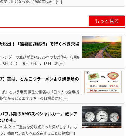
受け皿となった。1980年代後半[…]
もっと見る
”を大脱出！「酷暑回避旅行」で行くべき穴場
レンダーの並びが良い2026年のお盆休み（8月8
8日（土）、9日（日）、13日（木[…]
プ】実は、とんこつラーメンより焼き鳥の
すぎ」という事実 厚生労働省の「日本人の食事摂
脂肪からとるエネルギーの目標量は20[…]
バブル期のAMGスペシャルカー。激レア
ないかも。
AMGにとって重要な分岐点だった気がします。も
プ、強固な足回りへと改造することに終始[…]