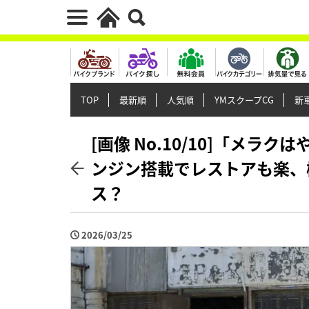
TOP
最新順
人気順
YMスクープCG
新車
[画像 No.10/10]「メラ
ンジン搭載でレストアも楽、
ス？
2026/03/25