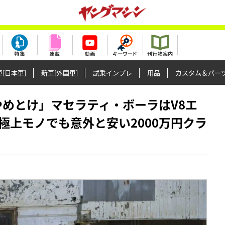
[日本車]
新車[外国車]
試乗インプレ
用品
カスタム＆パー
クはやめとけ」マセラティ・ボーラはV8エ
極上モノでも意外と安い2000万円クラ