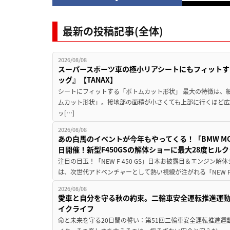
最新の投稿記事(全体)
2026/08/08
スーパースポーツ車の極小リアシートにもフィットす
ッグ』【TANAX】
シートにフィットする「ボトムカット形状」 最大の特徴は、
ムカット形状」。接地部の面積が小さくても上部に行くほど
ッ[…]
2026/08/08
あの白馬のイベントが今年もやってくる！「BMW MOTORR
日開催！新型F450GSの解体ショーに最大28度ヒル
注目の目玉！「NEW F 450 GS」日本お披露目＆エンジン
は、次世代アドベンチャーとして熱い視線が注がれる「NEW F 45
2026/08/08
愛車と自分を守る秋の約束。二輪車安全運転推進運
イクライフ
命と未来を守る20日間の誓い：第51回二輪車安全運転推進運