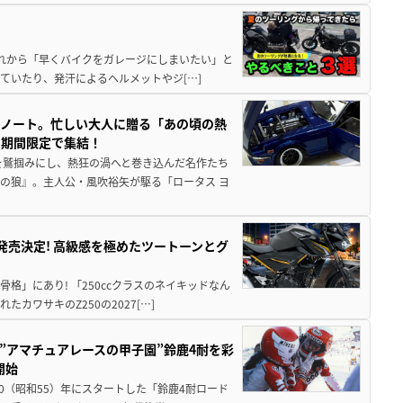
と疲れから「早くバイクをガレージにしまいたい」と
ていたり、発汗によるヘルメットやジ[…]
トノート。忙しい大人に贈る「あの頃の熱
に期間限定で集結！
を鷲掴みにし、熱狂の渦へと巻き込んだ名作たち
の狼』。主人公・風吹裕矢が駆る「ロータス ヨ
5に発売決定! 高級感を極めたツートーンとグ
骨格」にあり! 「250ccクラスのネイキッドなん
ワサキのZ250の2027[…]
た”アマチュアレースの甲子園”鈴鹿4耐を彩
開始
80（昭和55）年にスタートした「鈴鹿4耐ロード