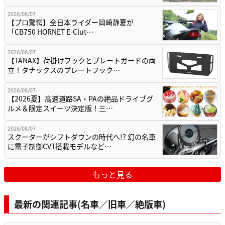
2026/08/07
【プロ驚愕】全日本ライダー岡崎静夏が
「CB750 HORNET E-Clut…
2026/08/07
【TANAX】荷掛けフックとプレートガードの両
立！タナックスのプレートフック…
2026/08/07
【2026夏】高速道路SA・PAの絶品ドライブグ
ルメ＆限定スイーツ決定版！三…
2026/08/07
スクーターがシフトダウンの時代へ!? 幻の名車
に電子制御CVT搭載モデルなど…
もっと見る
最新の関連記事(名車／旧車／絶版車)