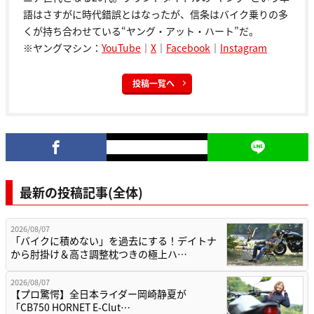
語はさすがに時代錯誤とはなったが、信条はバイク乗りの多
くが持ち合わせている“ヤング・アット・ハート”だ。
※ヤングマシン：
YouTube
｜
X
｜
Facebook
｜
Instagram
投稿一覧へ
最新の投稿記事(全体)
2026/08/07
「バイクに積めない」を過去にする！デイトナ
から肘掛け＆高さ調整枕つきの極上ハ…
2026/08/07
【プロ驚愕】全日本ライダー岡崎静夏が
「CB750 HORNET E-Clut…