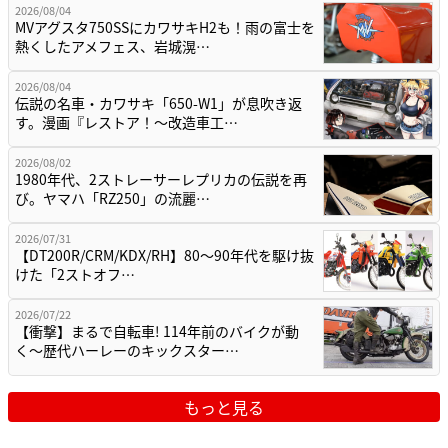
2026/08/04
MVアグスタ750SSにカワサキH2も！雨の富士を
熱くしたアメフェス、岩城滉…
2026/08/04
伝説の名車・カワサキ「650-W1」が息吹き返
す。漫画『レストア！～改造車工…
2026/08/02
1980年代、2ストレーサーレプリカの伝説を再
び。ヤマハ「RZ250」の流麗…
2026/07/31
【DT200R/CRM/KDX/RH】80〜90年代を駆け抜
けた「2ストオフ…
2026/07/22
【衝撃】まるで自転車! 114年前のバイクが動
く〜歴代ハーレーのキックスター…
もっと見る