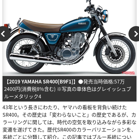
【2019 YAMAHA SR400[B9F1]】
●発売当時価格:57万
2400円(消費税8%含む) ※写真の車体色はグレイッシュブ
ルーメタリック4
43年という長きにわたり、ヤマハの看板を背負い続けた
SR400。その歴史は「変わらないこと」の歴史であるが、カ
ラーリングに関しては、時代の空気を取り込みながら多彩な
変遷を遂げてきた。歴代SR400のカラーバリエーションを、
系統ごとに分類して紹介。この記事ではブルー系統につい