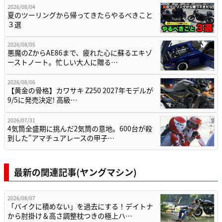
2026/08/04
夏のツーリングから帰ってきたらやるべきこと
３選
2026/08/05
悪魔のZからAE86まで、疲れた心に蘇るエキゾ
ーストノート。忙しい大人に贈る…
2026/08/06
【黄金の骨格】カワサキ Z250 2027年モデルが
9/5に発売決定! 高級…
2026/07/31
4気筒全盛期に挑んだ2気筒の意地。600台が殺
到した”アマチュアレースの甲子…
最新の関連記事(ヤングマシン)
2026/08/07
「バイクに積めない」を過去にする！デイトナ
から肘掛け＆高さ調整枕つきの極上ハ…