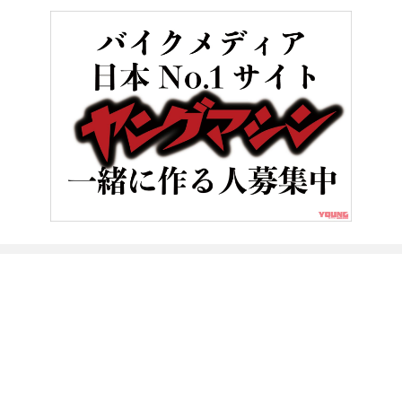
HOME
バイク／オートバイ［旧型車／旧車／名車／絶版車］
【国
ヤングマシンとは？
ご利用案内
執筆／編集メンバー
プライバシーポリシー
運営会社
お問い合せ