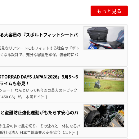
もっと見る
る大容量の『スポルトフィットシートバ
細見なリアシートにもフィットする独自の「ボト
広くなる設計で、充分な容量を確保。装着時にバ
AD DAYS JAPAN 2026」9月5〜6
クライムも必見！
解体ショー！ なんといっても今回の最大のトピック
0 GS」だ。 本国ドイ[…]
動と盗難防止強化運動がもたらす安心のバ
動 生身の体で風を切り、その流れと一体になるバ
社団法人 日本二輪車普及安全協会（以下[…]