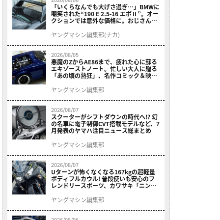
「いくらなんでも大げさ過ぎ…」BMWに
嘲笑された“190 E 2.5-16 エボⅡ”。オー
クションでは意外な価格に。おじさん達
が少年だった頃の憧れのクルマを深堀り
ヤングマシン編集部(ナカ)
2026/08/05
悪魔のZからAE86まで、疲れた心に蘇る
エキゾーストノート。忙しい大人に贈る
「あの頃の熱狂」、名作コミック＆映画
の愛機たちが東京駅地下に期間限定で集
結！
ヤングマシン編集部
2026/08/07
スクーターがシフトダウンの時代へ!? 幻
の名車に電子制御CVT搭載モデルなど、7
月発表のヤマハ注目ニュース総まとめ
ヤングマシン編集部
2026/08/07
Uターンが怖くなくなる167kgの超軽量
ボディフルカウル! 普段使いも安心のフ
レンドリースポーツ、カワサキ「ニンジ
ャ400」2027モデルが価格据え置きで
9/5発売
ヤングマシン編集部
2026/08/06