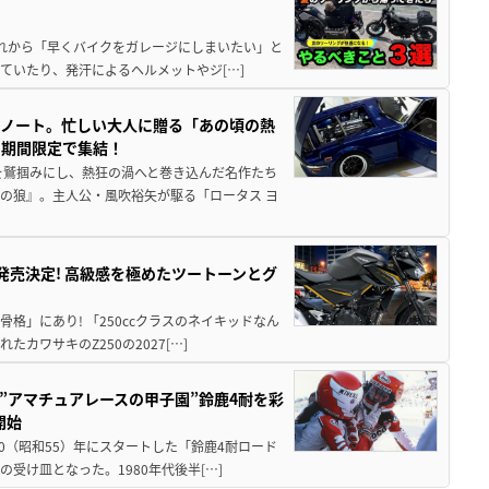
と疲れから「早くバイクをガレージにしまいたい」と
ていたり、発汗によるヘルメットやジ[…]
トノート。忙しい大人に贈る「あの頃の熱
に期間限定で集結！
を鷲掴みにし、熱狂の渦へと巻き込んだ名作たち
の狼』。主人公・風吹裕矢が駆る「ロータス ヨ
5に発売決定! 高級感を極めたツートーンとグ
骨格」にあり! 「250ccクラスのネイキッドなん
ワサキのZ250の2027[…]
た”アマチュアレースの甲子園”鈴鹿4耐を彩
開始
80（昭和55）年にスタートした「鈴鹿4耐ロード
受け皿となった。1980年代後半[…]