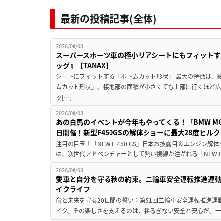
最新の投稿記事(全体)
2026/08/08
スーパースポーツ車の極小リアシートにもフィットす
ッグ』【TANAX】
シートにフィットする「ボトムカット形状」 最大の特徴は、
ムカット形状」。接地部の面積が小さくても上部に行くほど
ッ[…]
2026/08/08
あの白馬のイベントが今年もやってくる！「BMW MOTORR
日開催！新型F450GSの解体ショーに最大28度ヒル
注目の目玉！「NEW F 450 GS」日本お披露目＆エンジン
は、次世代アドベンチャーとして熱い視線が注がれる「NEW F 45
2026/08/08
愛車と自分を守る秋の約束。二輪車安全運転推進運
イクライフ
命と未来を守る20日間の誓い：第51回二輪車安全運転推進運
イク。その楽しさを支えるのは、揺るぎない安全と安心だ。一般