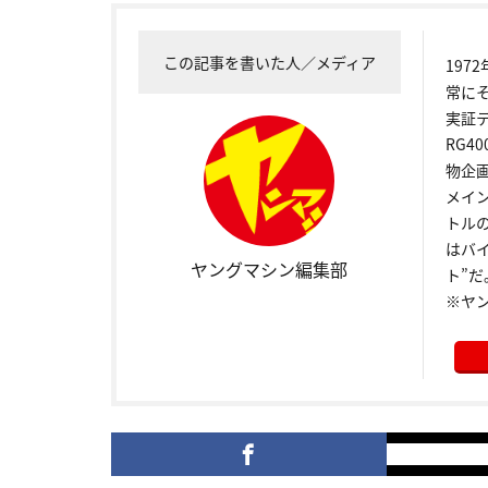
この記事を書いた人／メディア
19
常に
実証
RG4
物企
メイ
トル
はバ
ヤングマシン編集部
ト”だ
※ヤ