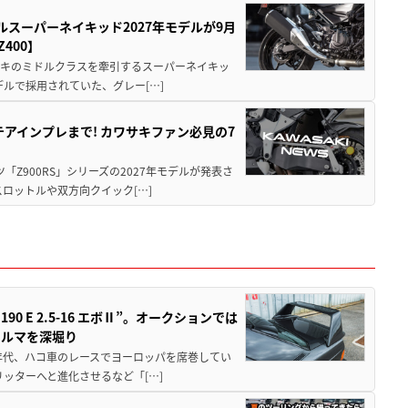
ルスーパーネイキッド2027年モデルが9月
400】
ワサキのミドルクラスを牽引するスーパーネイキッ
モデルで採用されていた、グレー[…]
テアインプレまで! カワサキファン必見の7
ツ「Z900RS」シリーズの2027年モデルが発表さ
ロットルや双方向クイック[…]
 E 2.5-16 エボⅡ”。オークションでは
クルマを深堀り
80年代、ハコ車のレースでヨーロッパを席巻してい
5リッターへと進化させるなど「[…]