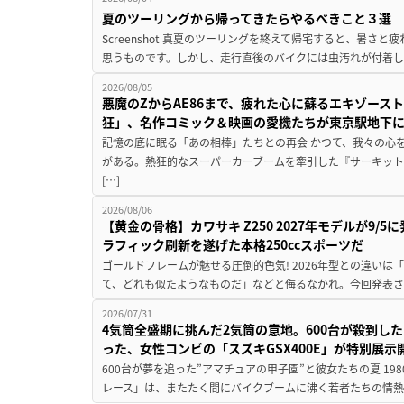
夏のツーリングから帰ってきたらやるべきこと３選
Screenshot 真夏のツーリングを終えて帰宅すると、暑さ
思うものです。しかし、走行直後のバイクには虫汚れが付着し
2026/08/05
悪魔のZからAE86まで、疲れた心に蘇るエキゾース
狂」、名作コミック＆映画の愛機たちが東京駅地下
記憶の底に眠る「あの相棒」たちとの再会 かつて、我々の心
がある。熱狂的なスーパーカーブームを牽引した『サーキット
[…]
2026/08/06
【黄金の骨格】カワサキ Z250 2027年モデルが9/
ラフィック刷新を遂げた本格250ccスポーツだ
ゴールドフレームが魅せる圧倒的色気! 2026年型との違いは「
て、どれも似たようなものだ」などと侮るなかれ。今回発表されたカ
2026/07/31
4気筒全盛期に挑んだ2気筒の意地。600台が殺到し
った、女性コンビの「スズキGSX400E」が特別展示
600台が夢を追った”アマチュアの甲子園”と彼女たちの夏 19
レース」は、またたく間にバイクブームに沸く若者たちの情熱の