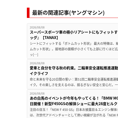
最新の関連記事(ヤングマシン)
2026/08/08
スーパースポーツ車の極小リアシートにもフィットす
ッグ』【TANAX】
シートにフィットする「ボトムカット形状」 最大の特徴は、
ムカット形状」。接地部の面積が小さくても上部に行くほど
ッ[…]
2026/08/08
愛車と自分を守る秋の約束。二輪車安全運転推進運
イクライフ
命と未来を守る20日間の誓い：第51回二輪車安全運転推進運
イク。その楽しさを支えるのは、揺るぎない安全と安心だ。一般
2026/08/08
あの白馬のイベントが今年もやってくる！「BMW MOTORR
日開催！新型F450GSの解体ショーに最大28度ヒル
注目の目玉！「NEW F 450 GS」日本お披露目＆エンジン
は、次世代アドベンチャーとして熱い視線が注がれる「NEW F 45