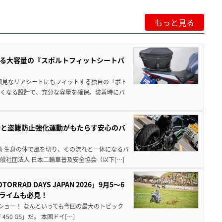
もっと見る
る大容量の『スポルトフィットシートバ
細見なリアシートにもフィットする独自の「ボト
広くなる設計で、充分な容量を確保。装着時にバ
動と盗難防止強化運動がもたらす安心のバ
動 生身の体で風を切り、その流れと一体になるバ
社団法人 日本二輪車普及安全協会（以下[…]
AD DAYS JAPAN 2026」9月5〜6
クライムも必見！
解体ショー！ なんといっても今回の最大のトピック
0 GS」だ。 本国ドイ[…]