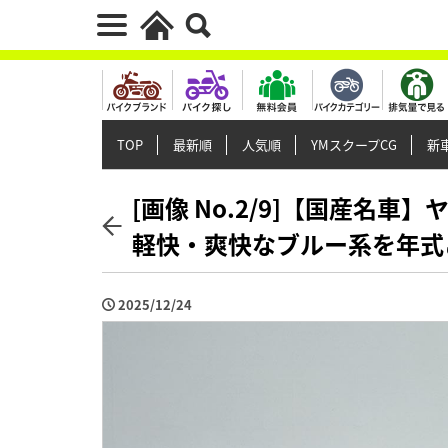
TOP
最新順
人気順
YMスクープCG
新車
[画像 No.2/9]【国産名車】
軽快・爽快なブルー系を年式
2025/12/24