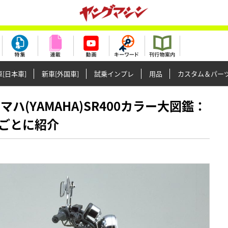
[日本車]
新車[外国車]
試乗インプレ
用品
カスタム＆パー
ヤマハ(YAMAHA)SR400カラー大図鑑：
ごとに紹介