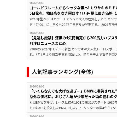
2026/08/08
ゴールドフレームからシックな黒へ! カワサキのミド
5日発売。物価高を吹き飛ばす77万円据え置き価格【Z
2027年型Z400はカラーチェンジで大人の色気をまとう カ
ド「Z400」に、早くも2027年モデルが登場する。 2026年
2026/08/08
【見逃し厳禁】漆黒の4気筒発売から200馬力ハブス
月注目ニュースまとめ
Z900RS 2027年モデルに新色 カワサキの大人気レトロスポー
れ、8月1日より順次発売を開始した。前年モデルで電子制御ス
人気記事ランキング(全体)
2026/08/06
「いくらなんでも大げさ過ぎ…」BMWに嘲笑された“190
意外な価格に。おじさん達が少年だった頃の憧れの
打倒BMWを掲げ、レース仕様の190Eの開発がスタート 19
たのはM3を投入したBMWでした。2.3リッターの直4から2.
2026/08/04