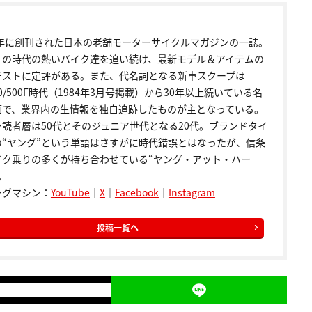
72年に創刊された日本の老舗モーターサイクルマガジンの一誌。
その時代の熱いバイク達を追い続け、最新モデル＆アイテムの
テストに定評がある。また、代名詞となる新車スクープは
00/500Γ時代（1984年3月号掲載）から30年以上続いている名
画で、業界内の生情報を独自追跡したものが主となっている。
ン読者層は50代とそのジュニア世代となる20代。ブランドタイ
の“ヤング”という単語はさすがに時代錯誤とはなったが、信条
イク乗りの多くが持ち合わせている“ヤング・アット・ハー
。
ングマシン：
YouTube
｜
X
｜
Facebook
｜
Instagram
投稿一覧へ