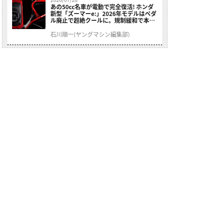
あの50cc名車が電動で完全復活! ホンダ
新型「ズーマーe:」2026年モデルはペダ
ル廃止で超絶クールに。規制緩和で本来
の姿へ【海外】
石川順一(ヤングマシン編集部)