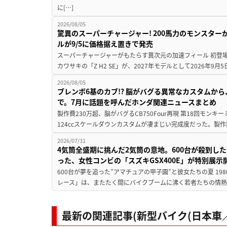
に[…]
2026/08/05
驚異のスーパーチャージャー! 200馬力のモンスターが再
ルが9/5に価格据え置きで発売
スーパーチャージャーがもたらす異次元の加速フィール 初登
カワサキの「Z H2 SE」が、2027年モデルとして2026年9月
2026/08/05
ブレンボ6基のカブ!? 脳がバグる異常なカスタムから、
で。7月に話題を呼んだホンダ関連ニュースまとめ
製作費230万超、脳がバグるCB750Four再現 第18回モンキー
124ccスケールダウンカスタムが凄まじい完成度だった。製作
2026/07/31
4気筒全盛期に挑んだ2気筒の意地。600台が殺到し
った、女性コンビの「スズキGSX400E」が特別展示
600台が夢を追った”アマチュアの甲子園”と彼女たちの夏 19
レース」は、またたく間にバイクブームに沸く若者たちの情熱の
最新の関連記事(新型バイク(日本車／