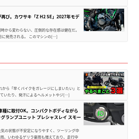
び。カワサキ「Z H2 SE」2027年モデ
場時から変わらない、圧倒的な存在感は健在だ。
5日に発売される。 このマシンの[…]
と疲れから「早くバイクをガレージにしまいたい」と
ていたり、発汗によるヘルメットやジ[…]
車種に取付OK。コンパクトボディながら
ォグランプユニット プレシャスレイ スモー
大気の状態が不安定になりやすく、ツーリング中
大雨、いわゆるゲリラ豪雨も増えており、走行中