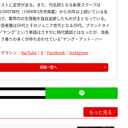
テストに定評がある。また、代名詞となる新車スクープは
00/500Γ時代（1984年3月号掲載）から30年以上続いている名
画で、業界内の生情報を独自追跡したものが主となっている。
ン読者層は50代とそのジュニア世代となる20代。ブランドタイ
の“ヤング”という単語はさすがに時代錯誤とはなったが、信条
イク乗りの多くが持ち合わせている“ヤング・アット・ハー
。
ングマシン：
YouTube
｜
X
｜
Facebook
｜
Instagram
投稿一覧へ
もっと見る