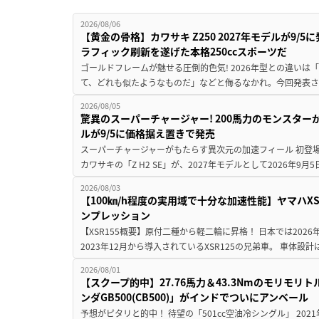
2026/08/06
【黄金の骨格】カワサキ Z250 2027年モデルが9/
ラフィック刷新を遂げた本格250ccスポーツだ
ゴールドフレームが魅せる圧倒的色気! 2026年型との違いは「
て、どれも似たようなものだ」などと侮るなかれ。今回発表されたカ
2026/08/05
驚異のスーパーチャージャー! 200馬力のモンスターが再
ルが9/5に価格据え置きで発売
スーパーチャージャーがもたらす異次元の加速フィール 初登
カワサキの「Z H2 SE」が、2027年モデルとして2026年9月
2026/08/03
【100㎞/h程度の実用域で十分な加速性能】ヤマハX
ンプレッション
【XSR155概要】原付二種から軽二輪に昇格！ 日本では2026
2023年12月から導入されているXSR125の兄弟車。 車体設計は1
2026/08/01
【スクープ的中】27.76馬力＆43.3Nmのモリモ
ンダGB500(CB500)」がインドでついにアンベール
予想がピタリと的中！ 待望の「501cc空油冷シングル」 202