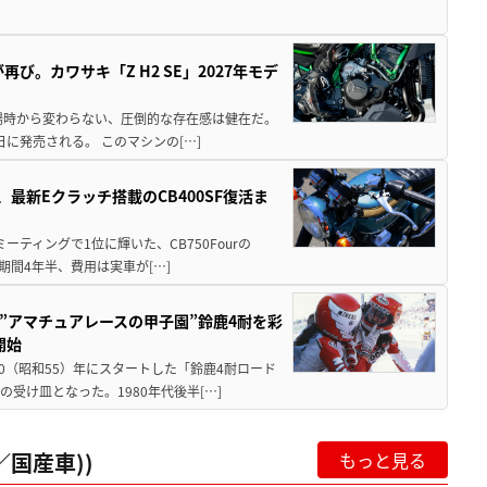
び。カワサキ「Z H2 SE」2027年モデ
場時から変わらない、圧倒的な存在感は健在だ。
5日に発売される。 このマシンの[…]
最新Eクラッチ搭載のCB400SF復活ま
ミーティングで1位に輝いた、CB750Fourの
期間4年半、費用は実車が[…]
た”アマチュアレースの甲子園”鈴鹿4耐を彩
開始
80（昭和55）年にスタートした「鈴鹿4耐ロード
受け皿となった。1980年代後半[…]
国産車))
もっと見る