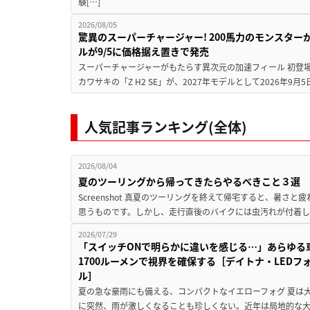
験[…]
2026/08/05
驚異のスーパーチャージャー! 200馬力のモンスターが再
ルが9/5に価格据え置きで発売
スーパーチャージャーがもたらす異次元の加速フィール 初登
カワサキの「Z H2 SE」が、2027年モデルとして2026年9月
人気記事ランキング(全体)
2026/08/04
夏のツーリングから帰ってきたらやるべきこと３選
Screenshot 真夏のツーリングを終えて帰宅すると、暑さ
思うものです。しかし、走行直後のバイクには虫汚れが付着し
2026/07/29
「スイッチONで明らかに違いを感じる…」あらゆる
1700ルーメンで視界を確保する［デイトナ・LEDフ
ル］
夏の急な豪雨にも備える、コンパクトなイエローフォグ 夏は
に突然、雨が激しくなることも珍しくない。近年は局地的な