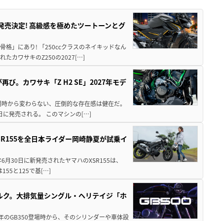
5に発売決定! 高級感を極めたツートーンとグ
骨格」にあり! 「250ccクラスのネイキッドなん
ワサキのZ250の2027[…]
び。カワサキ「Z H2 SE」2027年モデ
場時から変わらない、圧倒的な存在感は健在だ。
5日に発売される。 このマシンの[…]
SR155を全日本ライダー岡崎静夏が試乗イ
年6月30日に新発売されたヤマハのXSR155は、
55と125で基[…]
リトルク。大排気量シングル・ヘリテイジ「ホ
1年のGB350登場時から、そのシリンダーや車体設