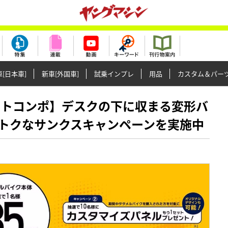
[日本車]
新車[外国車]
試乗インプレ
用品
カスタム＆パー
電動モトコンポ】デスクの下に収まる変形バ
トクなサンクスキャンペーンを実施中