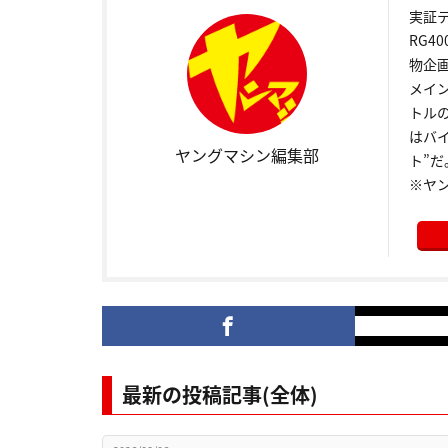
実証
RG4
物企
メイ
トル
はバ
ヤングマシン編集部
ト”だ
※ヤ
最新の投稿記事(全体)