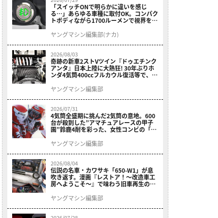
「スイッチONで明らかに違いを感じ
る…」あらゆる車種に取付OK。コンパク
トボディながら1700ルーメンで視界を確
保する［デイトナ・LEDフォグランプユ
ニット プレシャスレイ スモール］
ヤングマシン編集部(ナカ)
2026/08/03
奇跡の新車2ストVツイン『ドゥエチンク
アンタ』日本上陸に大熱狂! 30年ぶりホ
ンダ4気筒400ccフルカウル復活等で、ロ
マン溢れる1ヶ月に【7月ホットなバイク
ニュース振り返り】
ヤングマシン編集部
2026/07/31
4気筒全盛期に挑んだ2気筒の意地。600
台が殺到した”アマチュアレースの甲子
園”鈴鹿4耐を彩った、女性コンビの「ス
ズキGSX400E」が特別展示開始
ヤングマシン編集部
2026/08/04
伝説の名車・カワサキ「650-W1」が息
吹き返す。漫画『レストア！～改造車工
房へようこそ～』で味わう旧車再生のロ
マン
ヤングマシン編集部
2026/07/28