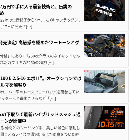
237万円で手に入る最新技術と、伝説の
とめ
 2022年の生産終了から4年、スズキのフラッグシッ
月17日に発売さ[…]
5に発売決定! 高級感を極めたツートーンとグ
骨格」にあり! 「250ccクラスのネイキッドなん
ワサキのZ250の2027[…]
 E 2.5-16 エボⅡ”。オークションでは
クルマを深堀り
80年代、ハコ車のレースでヨーロッパを席巻してい
5リッターへと進化させるなど「[…]
ムの下取りで最新ハイブリッドメッシュ通
ペーンが開催中
る 仲間とのツーリング中、美しい景色に感動し
ら聞こえるノイズや通信切断にため息をついた経