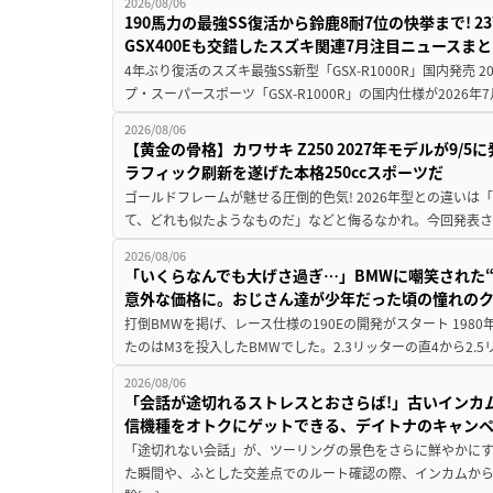
2026/08/06
190馬力の最強SS復活から鈴鹿8耐7位の快挙まで! 
GSX400Eも交錯したスズキ関連7月注目ニュースま
4年ぶり復活のスズキ最強SS新型「GSX-R1000R」国内発売
プ・スーパースポーツ「GSX-R1000R」の国内仕様が2026年7
2026/08/06
【黄金の骨格】カワサキ Z250 2027年モデルが9/
ラフィック刷新を遂げた本格250ccスポーツだ
ゴールドフレームが魅せる圧倒的色気! 2026年型との違いは「
て、どれも似たようなものだ」などと侮るなかれ。今回発表されたカ
2026/08/06
「いくらなんでも大げさ過ぎ…」BMWに嘲笑された“190
意外な価格に。おじさん達が少年だった頃の憧れの
打倒BMWを掲げ、レース仕様の190Eの開発がスタート 19
たのはM3を投入したBMWでした。2.3リッターの直4から2.
2026/08/06
「会話が途切れるストレスとおさらば!」古いインカ
信機種をオトクにゲットできる、デイトナのキャン
「途切れない会話」が、ツーリングの景色をさらに鮮やかにす
た瞬間や、ふとした交差点でのルート確認の際、インカムか