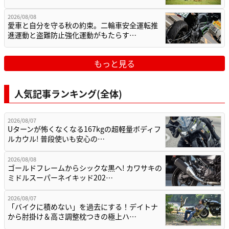
2026/08/08
愛車と自分を守る秋の約束。二輪車安全運転推
進運動と盗難防止強化運動がもたらす…
もっと見る
人気記事ランキング(全体)
2026/08/07
Uターンが怖くなくなる167kgの超軽量ボディフ
ルカウル! 普段使いも安心の…
2026/08/08
ゴールドフレームからシックな黒へ! カワサキの
ミドルスーパーネイキッド202…
2026/08/07
「バイクに積めない」を過去にする！デイトナ
から肘掛け＆高さ調整枕つきの極上ハ…