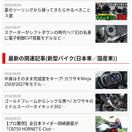
2026/08/04
夏のツーリングから帰ってきたらやるべきこと
３選
2026/08/07
スクーターがシフトダウンの時代へ!? 幻の名車
に電子制御CVT搭載モデルなど…
最新の関連記事(新型バイク(日本車／国産車))
2026/08/09
中身はそのまま完成度をキープ! カワサキNinja
250が2027年モデル…
2026/08/08
ゴールドフレームからシックな黒へ! カワサキの
ミドルスーパーネイキッド202…
2026/08/07
【プロ驚愕】全日本ライダー岡崎静夏が
「CB750 HORNET E-Clut…