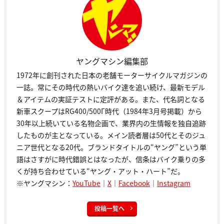
ヤングマシン編集部
1972年に創刊された日本の老舗モーターサイクルマガジンの
一誌。常にその時代の熱いバイク達を追い続け、最新モデル
＆アイテムの実証テストに定評がある。また、代名詞となる
新車スクープはRG400/500Γ時代（1984年3月号掲載）から
30年以上続いている名物企画で、業界内の生情報を独自追跡
したものが主となっている。メイン読者層は50代とそのジュ
ニア世代となる20代。ブランドタイトルの“ヤング”という単
語はさすがに時代錯誤とはなったが、信条はバイク乗りの多
くが持ち合わせている“ヤング・アット・ハート”だ。
※ヤングマシン：
YouTube
｜
X
｜
Facebook
｜
Instagram
投稿一覧へ