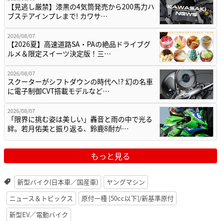
【見逃し厳禁】漆黒の4気筒発売から200馬力ハ
ブステアインプレまで! カワサ…
2026/08/07
【2026夏】高速道路SA・PAの絶品ドライブグ
ルメ＆限定スイーツ決定版！三…
2026/08/07
スクーターがシフトダウンの時代へ!? 幻の名車
に電子制御CVT搭載モデルなど…
2026/08/07
「限界に挑む姿は美しい」轟音と雨の中で光る
絆。若月佑美と振り返る、鈴鹿8耐が…
もっと見る
新型バイク(日本車／国産車)
ヤングマシン
ニュース＆トピックス
原付一種 [50cc以下]/新基準原付
新型EV／電動バイク