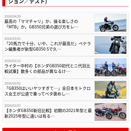
ション／テスト)
2026/04/29
最高の「ママチャリ」か、操る楽しさの
「MTB」か。GB350兄弟の選び方をレ…
2026/03/01
「20馬力で十分、いや、これが最高だ」ベテラ
ン編集者が新型GB350 Sで久…
2026/02/12
ライター中村の【ホンダGB350初代とニ代目比
較試乗】数多くの部品が異なるけ…
2026/02/01
「GB350はいいヤツすぎて…」全日本モトクロ
ス女王が公道で乗ってベタ褒めし…
2026/01/07
【ホンダGB350新旧比較】初期の2021年型と最
新2025年型に違いは有る…