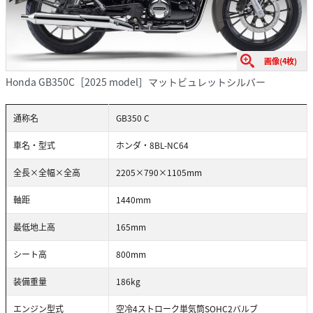
画像(4枚)
Honda GB350C［2025 model］マットビュレットシルバー
通称名
GB350 C
車名・型式
ホンダ・8BL-NC64
全長×全幅×全高
2205×790×1105mm
軸距
1440mm
最低地上高
165mm
シート高
800mm
装備重量
186kg
エンジン型式
空冷4ストローク単気筒SOHC2バルブ