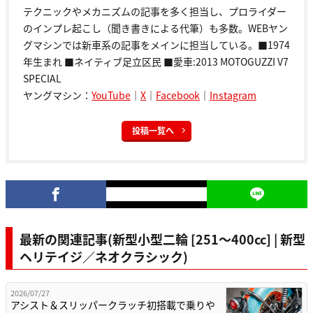
テクニックやメカニズムの記事を多く担当し、プロライダー
のインプレ起こし（聞き書きによる代筆）も多数。WEBヤン
グマシンでは新車系の記事をメインに担当している。■1974
年生まれ ■ネイティブ足立区民 ■愛車:2013 MOTOGUZZI V7
SPECIAL
ヤングマシン：
YouTube
｜
X
｜
Facebook
｜
Instagram
投稿一覧へ
最新の関連記事(新型小型二輪 [251〜400cc] | 新型
ヘリテイジ／ネオクラシック)
2026/07/27
アシスト＆スリッパークラッチ初搭載で乗りや