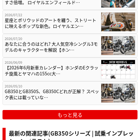
すさ倍増。 ロイヤルエンフィールド…
2026/07/22
星座とボリウッドのアートを纏う、ストリート
に映えるポップな新色。ロイヤルエン…
2026/07/20
あなたに合うのはどれ? 大人気空冷シングル3モ
デルのキャラクターを解説【ホン…
2026/06/09
【2026年6月新車カレンダー】ホンダのEクラッ
チ旋風とヤマハの155cc大…
2026/05/10
GB350とGB350S、GB350Cどれが正解？ スペッ
ク表には載っていな…
もっと見る
最新の関連記事(GB350シリーズ | 試乗インプレッ