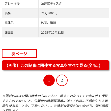
ブレーキ後
油圧式ディスク
価格
71万5000円
車体色
砂茶、濃銀
発売日
2025年10月31日
次ページ
【画像】この記事に関連する写真をすべて見る(全4点)
1
2
※掲載内容は公開日時点のものであり、将来にわたってその真正性を保証
するものでないこと、公開後の時間経過等に伴って内容に不備が生じる可
能性があることをご了承ください。※特別な表記がないかぎり、価格情報
は税込です。