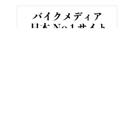
HOME
バイク／オートバイ［新車］
ミリタリー車ライクな新色！ 
ヤングマシンとは？
ご利用案内
執筆／編集メンバー
プライバシーポリシー
運営会社
お問い合せ