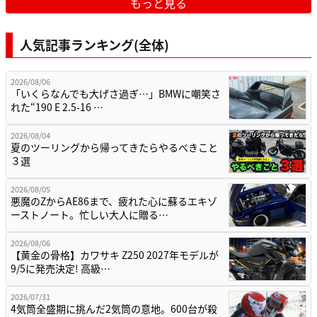
もっと見る
人気記事ランキング(全体)
2026/08/06
「いくらなんでも大げさ過ぎ…」BMWに嘲笑さ
れた“190 E 2.5-16 …
2026/08/04
夏のツーリングから帰ってきたらやるべきこと
３選
2026/08/05
悪魔のZからAE86まで、疲れた心に蘇るエキゾ
ーストノート。忙しい大人に贈る…
2026/08/06
【黄金の骨格】カワサキ Z250 2027年モデルが
9/5に発売決定! 高級…
2026/07/31
4気筒全盛期に挑んだ2気筒の意地。600台が殺