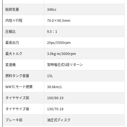
総排気量
348cc
内径×行程
70.0×90.5mm
圧縮比
9.5：1
最高出力
20ps/5500rpm
最大トルク
3.0kg-m/3000rpm
変速機
常時噛合式5段リターン
燃料タンク容量
15L
WMTCモード燃費
38.6km/L
タイヤサイズ前
100/90-19
タイヤサイズ後
130/70-18
ブレーキ前
油圧式ディスク