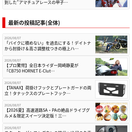
到した”アマチュアレースの甲子…
最新の投稿記事(全体)
2026/08/07
「バイクに積めない」を過去にする！デイトナ
から肘掛け＆高さ調整枕つきの極上ハ…
2026/08/07
【プロ驚愕】全日本ライダー岡崎静夏が
「CB750 HORNET E-Clut…
2026/08/07
【TANAX】荷掛けフックとプレートガードの両
立！タナックスのプレートフック…
2026/08/07
【2026夏】高速道路SA・PAの絶品ドライブグ
ルメ＆限定スイーツ決定版！三…
2026/08/07