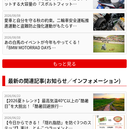
ットする大容量の『スポルトフィット…
2026/08/08
愛車と自分を守る秋の約束。二輪車安全運転推
進運動と盗難防止強化運動がもたらす…
2026/08/08
あの白馬のイベントが今年もやってくる！
「BMW MOTORRAD DAYS …
もっと見る
最新の関連記事(お知らせ／インフォメーション)
2026/06/22
【2026夏トレンド】最高気温40℃以上の“酷暑
日”を大脱出！「酷暑回避旅行…
2026/06/22
【今日からできる！「隠れ脂肪」を防ぐ3つのス
テップ】実は、とんこつラーメンよ…