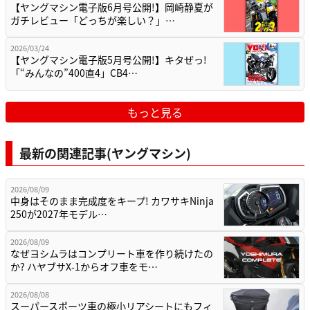
【ヤングマシン電子版6月号公開!】岡崎静夏が
ガチレビュー「どっちが楽しい？」…
2026/03/24
【ヤングマシン電子版5月号公開!】キタぜっ!
「“みんなの”400直4」CB4…
もっと見る
最新の関連記事(ヤングマシン)
2026/08/09
中身はそのまま完成度をキープ! カワサキNinja
250が2027年モデル…
2026/08/09
なぜヨシムラはコンプリート車を作り続けたの
か? ハヤブサX-1からオフ車をモ…
2026/08/08
スーパースポーツ車の極小リアシートにもフィ