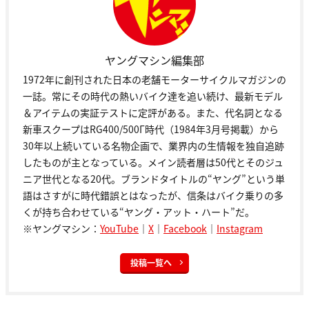
ヤングマシン編集部
1972年に創刊された日本の老舗モーターサイクルマガジンの
一誌。常にその時代の熱いバイク達を追い続け、最新モデル
＆アイテムの実証テストに定評がある。また、代名詞となる
新車スクープはRG400/500Γ時代（1984年3月号掲載）から
30年以上続いている名物企画で、業界内の生情報を独自追跡
したものが主となっている。メイン読者層は50代とそのジュ
ニア世代となる20代。ブランドタイトルの“ヤング”という単
語はさすがに時代錯誤とはなったが、信条はバイク乗りの多
くが持ち合わせている“ヤング・アット・ハート”だ。
※ヤングマシン：
YouTube
｜
X
｜
Facebook
｜
Instagram
投稿一覧へ