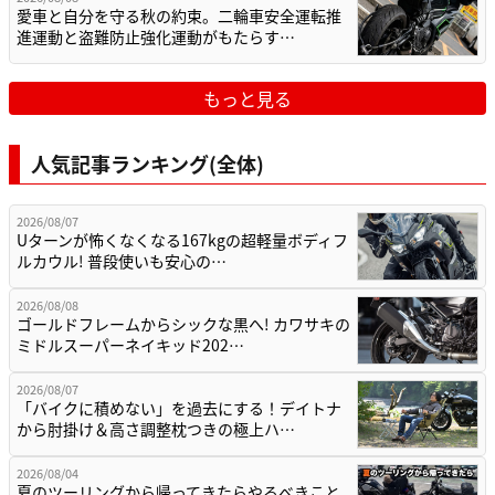
愛車と自分を守る秋の約束。二輪車安全運転推
進運動と盗難防止強化運動がもたらす…
もっと見る
人気記事ランキング(全体)
2026/08/07
Uターンが怖くなくなる167kgの超軽量ボディフ
ルカウル! 普段使いも安心の…
2026/08/08
ゴールドフレームからシックな黒へ! カワサキの
ミドルスーパーネイキッド202…
2026/08/07
「バイクに積めない」を過去にする！デイトナ
から肘掛け＆高さ調整枕つきの極上ハ…
2026/08/04
夏のツーリングから帰ってきたらやるべきこと