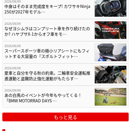
2026/08/09
中身はそのまま完成度をキープ! カワサキNinja
250が2027年モデル…
2026/08/09
なぜヨシムラはコンプリート車を作り続けたの
か? ハヤブサX-1からオフ車をモ…
2026/08/08
スーパースポーツ車の極小リアシートにもフィ
ットする大容量の『スポルトフィット…
2026/08/08
愛車と自分を守る秋の約束。二輪車安全運転推
進運動と盗難防止強化運動がもたらす…
2026/08/08
あの白馬のイベントが今年もやってくる！
「BMW MOTORRAD DAYS …
もっと見る