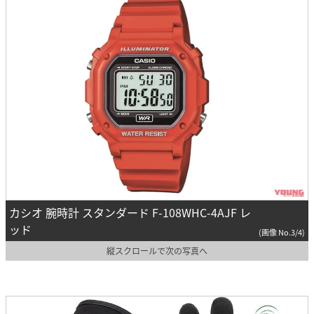
カシオ 腕時計 スタンダード F-108WHC-4AJF レ
ッド
(画像 No.3/4)
縦スクロールで次の写真へ