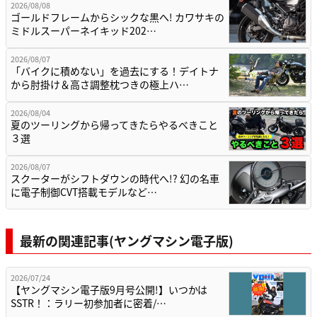
2026/08/08
ゴールドフレームからシックな黒へ! カワサキの
ミドルスーパーネイキッド202…
2026/08/07
「バイクに積めない」を過去にする！デイトナ
から肘掛け＆高さ調整枕つきの極上ハ…
2026/08/04
夏のツーリングから帰ってきたらやるべきこと
３選
2026/08/07
スクーターがシフトダウンの時代へ!? 幻の名車
に電子制御CVT搭載モデルなど…
最新の関連記事(ヤングマシン電子版)
2026/07/24
【ヤングマシン電子版9月号公開!】いつかは
SSTR！：ラリー初参加者に密着/…