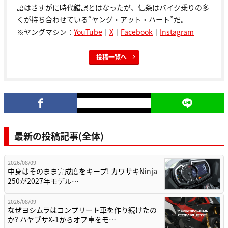
語はさすがに時代錯誤とはなったが、信条はバイク乗りの多
くが持ち合わせている“ヤング・アット・ハート”だ。
※ヤングマシン：
YouTube
｜
X
｜
Facebook
｜
Instagram
投稿一覧へ
最新の投稿記事(全体)
2026/08/09
中身はそのまま完成度をキープ! カワサキNinja
250が2027年モデル…
2026/08/09
なぜヨシムラはコンプリート車を作り続けたの
か? ハヤブサX-1からオフ車をモ…