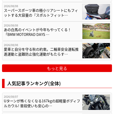
2026/08/08
スーパースポーツ車の極小リアシートにもフィ
ットする大容量の『スポルトフィット…
2026/08/08
あの白馬のイベントが今年もやってくる！
「BMW MOTORRAD DAYS …
2026/08/08
愛車と自分を守る秋の約束。二輪車安全運転推
進運動と盗難防止強化運動がもたらす…
もっと見る
人気記事ランキング(全体)
2026/08/07
Uターンが怖くなくなる167kgの超軽量ボディフ
ルカウル! 普段使いも安心の…