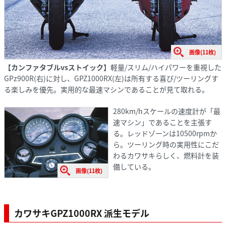
画像(11枚)
【カンファタブルvsストイック】
軽量/スリム/ハイパワーを重視した
GPz900R(右)に対し、GPZ1000RX(左)は所有する喜び/ツーリングす
る楽しみを優先。実用的な最速マシンであることが見て取れる。
280km/hスケールの速度計が「最
速マシン」であることを主張す
る。レッドゾーンは10500rpmか
ら。ツーリング時の実用性にこだ
わるカワサキらしく、燃料計を装
備している。
画像(11枚)
カワサキGPZ1000RX 派生モデル