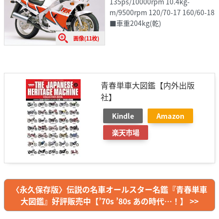
135ps/10000rpm 10.4kg-
m/9500rpm 120/70-17 160/60-18
■車重204kg(乾)
画像(11枚)
青春単車大図鑑【内外出版
社】
Kindle
Amazon
楽天市場
〈永久保存版〉伝説の名車オールスター名鑑『青春単車
大図鑑』好評販売中【’70s ’80s あの時代…！】 >>