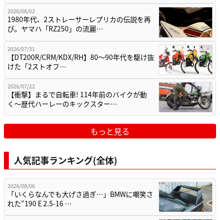
2026/08/02
1980年代、2ストレーサーレプリカの伝説を再
び。ヤマハ「RZ250」の流麗…
2026/07/31
【DT200R/CRM/KDX/RH】80〜90年代を駆け抜
けた「2ストオフ…
2026/07/22
【衝撃】まるで自転車! 114年前のバイクが動
く〜歴代ハーレーのキックスター…
もっと見る
人気記事ランキング(全体)
2026/08/06
「いくらなんでも大げさ過ぎ…」BMWに嘲笑さ
れた“190 E 2.5-16 …