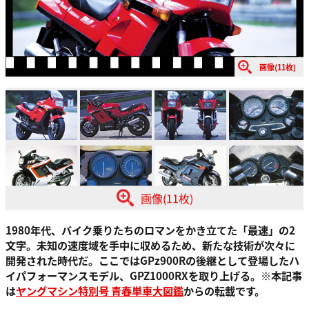
画像(11枚)
画像(11枚)
1980年代、バイク乗りたちのロマンをかき立てた「最速」の2
文字。未知の速度域を手中に収めるため、新たな技術が次々に
開発された時代だ。ここではGPz900Rの後継として登場したハ
イパフォーマンスモデル、GPZ1000RXを取り上げる。
※本記事
は
ヤングマシン特別号 青春単車大図鑑
からの転載です。