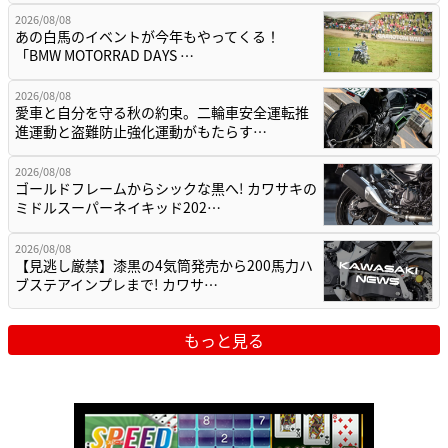
2026/08/08
あの白馬のイベントが今年もやってくる！
「BMW MOTORRAD DAYS …
2026/08/08
愛車と自分を守る秋の約束。二輪車安全運転推
進運動と盗難防止強化運動がもたらす…
2026/08/08
ゴールドフレームからシックな黒へ! カワサキの
ミドルスーパーネイキッド202…
2026/08/08
【見逃し厳禁】漆黒の4気筒発売から200馬力ハ
ブステアインプレまで! カワサ…
もっと見る