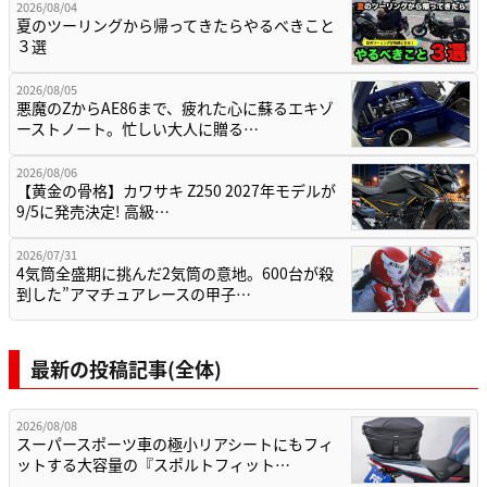
2026/08/04
夏のツーリングから帰ってきたらやるべきこと
３選
2026/08/05
悪魔のZからAE86まで、疲れた心に蘇るエキゾ
ーストノート。忙しい大人に贈る…
2026/08/06
【黄金の骨格】カワサキ Z250 2027年モデルが
9/5に発売決定! 高級…
2026/07/31
4気筒全盛期に挑んだ2気筒の意地。600台が殺
到した”アマチュアレースの甲子…
最新の投稿記事(全体)
2026/08/08
スーパースポーツ車の極小リアシートにもフィ
ットする大容量の『スポルトフィット…