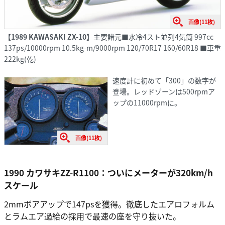
画像(11枚)
【1989 KAWASAKI ZX-10】
主要諸元■水冷4スト並列4気筒 997cc
137ps/10000rpm 10.5kg-m/9000rpm 120/70R17 160/60R18 ■車重
222kg(乾)
速度計に初めて「300」の数字が
登場。レッドゾーンは500rpmア
ップの11000rpmに。
画像(11枚)
1990 カワサキZZ-R1100：ついにメーターが320km/h
スケール
2mmボアアップで147psを獲得。徹底したエアロフォルム
とラムエア過給の採用で最速の座を守り抜いた。