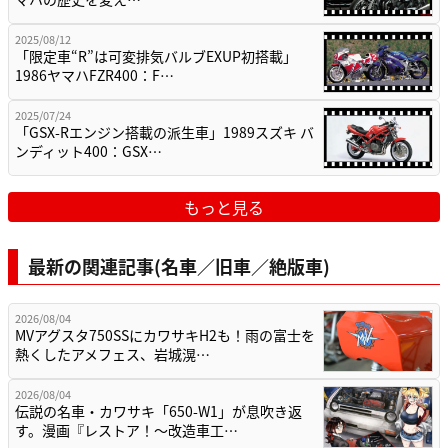
2025/08/12
「限定車“R”は可変排気バルブEXUP初搭載」
1986ヤマハFZR400：F…
2025/07/24
「GSX-Rエンジン搭載の派生車」1989スズキ バ
ンディット400：GSX…
もっと見る
最新の関連記事(名車／旧車／絶版車)
2026/08/04
MVアグスタ750SSにカワサキH2も！雨の富士を
熱くしたアメフェス、岩城滉…
2026/08/04
伝説の名車・カワサキ「650-W1」が息吹き返
す。漫画『レストア！～改造車工…