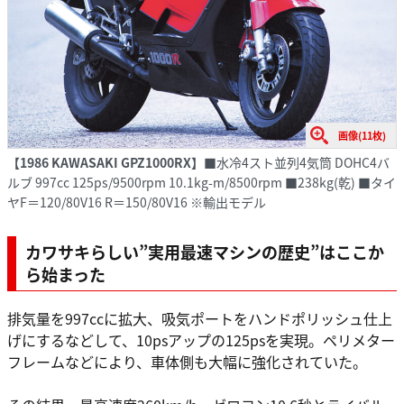
画像(11枚)
【1986 KAWASAKI GPZ1000RX】
■水冷4スト並列4気筒 DOHC4バ
ルブ 997cc 125ps/9500rpm 10.1kg-m/8500rpm ■238kg(乾) ■タイ
ヤF＝120/80V16 R＝150/80V16 ※輸出モデル
カワサキらしい”実用最速マシンの歴史”はここか
ら始まった
排気量を997ccに拡大、吸気ポートをハンドポリッシュ仕上
げにするなどして、10psアップの125psを実現。ペリメター
フレームなどにより、車体側も大幅に強化されていた。