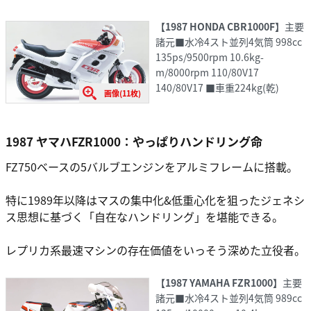
【1987 HONDA CBR1000F】
主要
諸元■水冷4スト並列4気筒 998cc
135ps/9500rpm 10.6kg-
m/8000rpm 110/80V17
140/80V17 ■車重224kg(乾)
画像(11枚)
1987 ヤマハFZR1000：やっぱりハンドリング命
FZ750ベースの5バルブエンジンをアルミフレームに搭載。
特に1989年以降はマスの集中化&低重心化を狙ったジェネシ
ス思想に基づく「自在なハンドリング」を堪能できる。
レプリカ系最速マシンの存在価値をいっそう深めた立役者。
【1987 YAMAHA FZR1000】
主要
諸元■水冷4スト並列4気筒 989cc