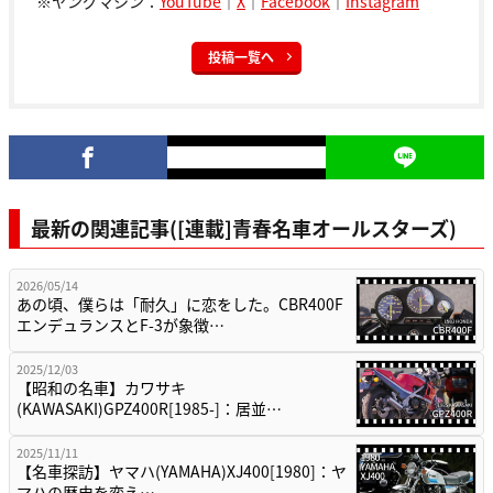
※ヤングマシン：
YouTube
｜
X
｜
Facebook
｜
Instagram
投稿一覧へ
最新の関連記事([連載]青春名車オールスターズ)
2026/05/14
あの頃、僕らは「耐久」に恋をした。CBR400F
エンデュランスとF-3が象徴…
2025/12/03
【昭和の名車】カワサキ
(KAWASAKI)GPZ400R[1985-]：居並…
2025/11/11
【名車探訪】ヤマハ(YAMAHA)XJ400[1980]：ヤ
マハの歴史を変え…