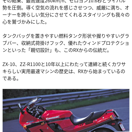
その結果、最高速度260km/h、ゼロヨン10.6秒とライバル
勢を圧倒。導く空気の流れを感じさせつつ、威厳に満ち、オ
ーナーを誇らしい気分にさせてくれるスタイリングも我々の
心を鷲づかみにした。
タンクバッグを置きやすい燃料タンク形状や握りやすいグラ
ブバー、収納式荷掛けフック、優れたウィンドプロテクショ
ンといった「親切設計」も、このRXからの伝統だ。
ZX-10、ZZ-R1100と10年以上にわたって連綿と続くカワサ
キらしい実用最速マシンの歴史は、RXから始まっているの
である。