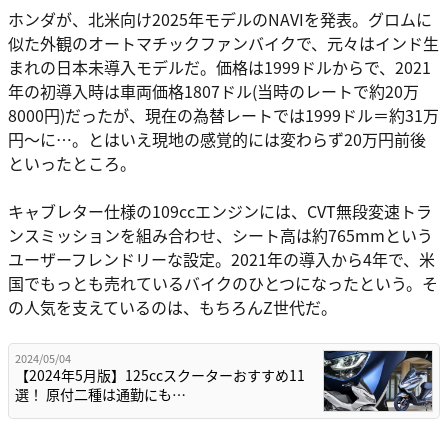
ホンダが、北米向け2025年モデルのNAVIを発表。グロムに
似た外観のオートマチックファンバイクで、元々はインド生
まれの日本未導入モデルだ。価格は1999ドルからで、2021
年の初導入時は車両価格1807ドル(当時のレートで約20万
8000円)だったが、現在の為替レートでは1999ドル＝約31万
円～に…。とはいえ現地の感覚的には変わらず20万円前後
といったところ。
キャブレター仕様の109ccエンジンには、CVT無段変速トラ
ンスミッションを組み合わせ、シート高は約765mmという
ユーザーフレンドリーな設定。2021年の導入から4年で、米
国でもっとも売れているバイクのひとつになったという。そ
の人気を支えているのは、もちろんZ世代だ。
2024/05/04
【2024年5月版】125ccスクーターおすすめ11
選！ 原付二種は通勤にも…