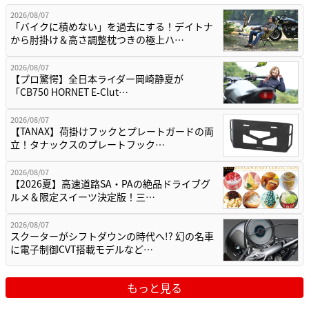
2026/08/07
「バイクに積めない」を過去にする！デイトナ
から肘掛け＆高さ調整枕つきの極上ハ…
2026/08/07
【プロ驚愕】全日本ライダー岡崎静夏が
「CB750 HORNET E-Clut…
2026/08/07
【TANAX】荷掛けフックとプレートガードの両
立！タナックスのプレートフック…
2026/08/07
【2026夏】高速道路SA・PAの絶品ドライブグ
ルメ＆限定スイーツ決定版！三…
2026/08/07
スクーターがシフトダウンの時代へ!? 幻の名車
に電子制御CVT搭載モデルなど…
もっと見る