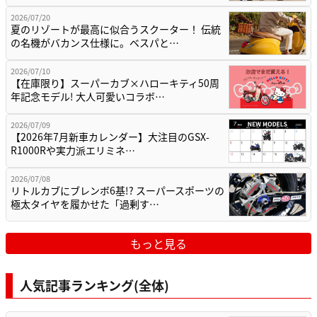
2026/07/20
夏のリゾートが最高に似合うスクーター！ 伝統
の名機がバカンス仕様に。ベスパと…
2026/07/10
【在庫限り】スーパーカブ×ハローキティ50周
年記念モデル! 大人可愛いコラボ…
2026/07/09
【2026年7月新車カレンダー】大注目のGSX-
R1000Rや実力派エリミネ…
2026/07/08
リトルカブにブレンボ6基!? スーパースポーツの
極太タイヤを履かせた「過剰す…
もっと見る
人気記事ランキング(全体)