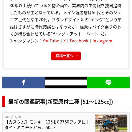
30年以上続いている名物企画で、業界内の生情報を独自追跡
したものが主となっている。メイン読者層は50代とそのジュ
ニア世代となる20代。ブランドタイトルの“ヤング”という単
語はさすがに時代錯誤とはなったが、信条はバイク乗りの多
くが持ち合わせている“ヤング・アット・ハート”だ。
※ヤングマシン：
YouTube
｜
X
｜
Facebook
｜
Instagram
投稿一覧へ
最新の関連記事(新型原付二種 [51〜125cc])
2026/07/30
【カスタム】モンキー125をCB750フォアに！
タイ・ミニモトから、50c…