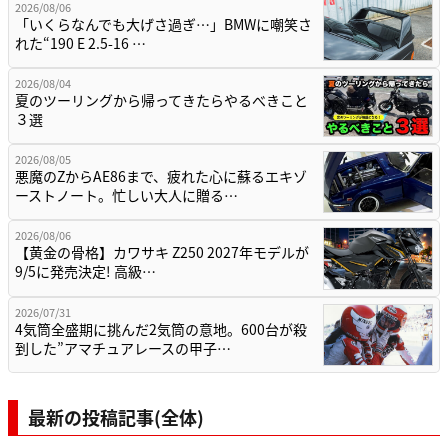
2026/08/06
「いくらなんでも大げさ過ぎ…」BMWに嘲笑さ
れた“190 E 2.5-16 …
2026/08/04
夏のツーリングから帰ってきたらやるべきこと
３選
2026/08/05
悪魔のZからAE86まで、疲れた心に蘇るエキゾ
ーストノート。忙しい大人に贈る…
2026/08/06
【黄金の骨格】カワサキ Z250 2027年モデルが
9/5に発売決定! 高級…
2026/07/31
4気筒全盛期に挑んだ2気筒の意地。600台が殺
到した”アマチュアレースの甲子…
最新の投稿記事(全体)