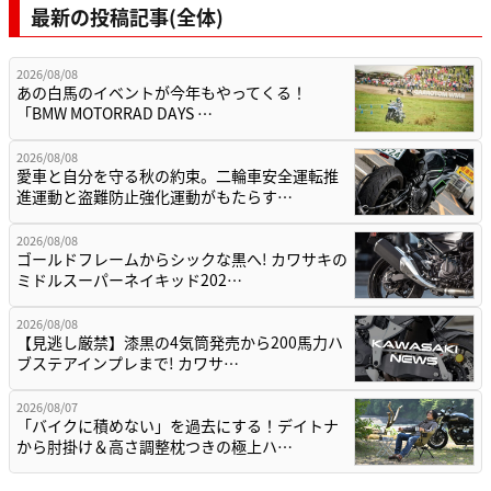
最新の投稿記事(全体)
2026/08/08
あの白馬のイベントが今年もやってくる！
「BMW MOTORRAD DAYS …
2026/08/08
愛車と自分を守る秋の約束。二輪車安全運転推
進運動と盗難防止強化運動がもたらす…
2026/08/08
ゴールドフレームからシックな黒へ! カワサキの
ミドルスーパーネイキッド202…
2026/08/08
【見逃し厳禁】漆黒の4気筒発売から200馬力ハ
ブステアインプレまで! カワサ…
2026/08/07
「バイクに積めない」を過去にする！デイトナ
から肘掛け＆高さ調整枕つきの極上ハ…