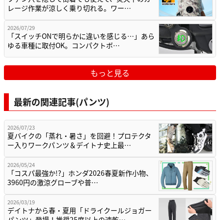
レージ作業が涼しく乗り切れる。ワー…
2026/07/29
「スイッチONで明らかに違いを感じる…」あら
ゆる車種に取付OK。コンパクトボ…
もっと見る
最新の関連記事(パンツ)
2026/07/23
夏バイクの「蒸れ・暑さ」を回避！プロテクタ
ー入りワークパンツ＆デイトナ史上最…
2026/05/24
「コスパ最強か!?」ホンダ2026春夏新作小物、
3960円の激涼グローブや普…
2026/03/19
デイトナから春・夏用「ドライクールジョガー
パンツ」登場！推奨25度以上の速乾…