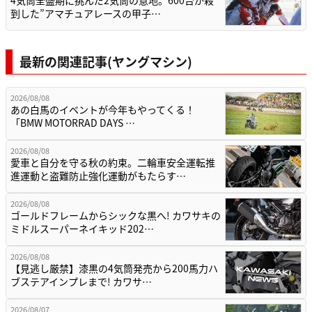
到した”アマチュアレースの甲子…
最新の関連記事(ヤングマシン)
2026/08/08
あの白馬のイベントが今年もやってくる！
「BMW MOTORRAD DAYS …
2026/08/08
愛車と自分を守る秋の約束。二輪車安全運転推
進運動と盗難防止強化運動がもたらす…
2026/08/08
ゴールドフレームからシックな黒へ! カワサキの
ミドルスーパーネイキッド202…
2026/08/08
【見逃し厳禁】漆黒の4気筒発売から200馬力ハ
ブステアインプレまで! カワサ…
2026/08/07