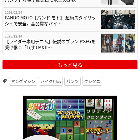
2026/02/24
PANDO MOTO【パンド モト】 超絶スタイリッ
シュで安全。高品質なバイ…
2025/12/14
【ライダー専用デニム】伝説のブランドSFGを
受け継ぐ「Light MX II…
もっと見る
ヤングマシン
バイク用品
パンツ
クシタニ