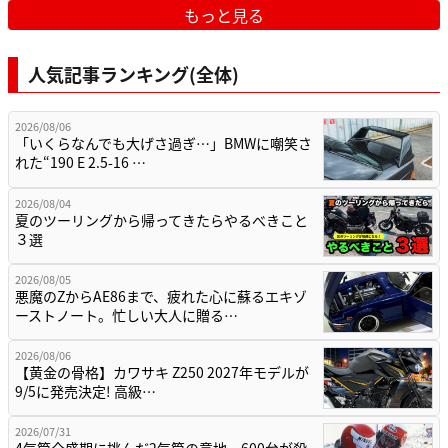
もっと見る
人気記事ランキング(全体)
2026/08/06
「いくらなんでも大げさ過ぎ…」BMWに嘲笑さ
れた“190 E 2.5-16 …
2026/08/04
夏のツーリングから帰ってきたらやるべきこと
３選
2026/08/05
悪魔のZからAE86まで、疲れた心に蘇るエキゾ
ーストノート。忙しい大人に贈る…
2026/08/06
【黄金の骨格】カワサキ Z250 2027年モデルが
9/5に発売決定! 高級…
2026/07/31
4気筒全盛期に挑んだ2気筒の意地。600台が殺