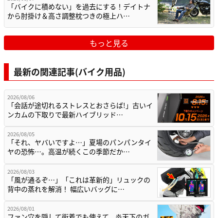
「バイクに積めない」を過去にする！デイトナ
から肘掛け＆高さ調整枕つきの極上ハ…
もっと見る
最新の関連記事(バイク用品)
2026/08/06
「会話が途切れるストレスとおさらば!」古いイ
ンカムの下取りで最新ハイブリッド…
2026/08/05
「それ、ヤバいですよ…」夏場のパンパンタイ
ヤの恐怖…。高温が続くこの季節だか…
2026/08/03
「風が通るぞ…」「これは革新的」リュックの
背中の蒸れを解消！ 幅広いバッグに…
2026/08/01
ファン穴を隠して街着でも使えて、炎天下のガ