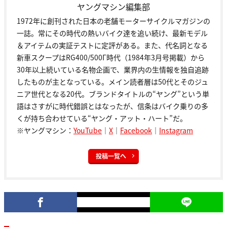
ヤングマシン編集部
1972年に創刊された日本の老舗モーターサイクルマガジンの
一誌。常にその時代の熱いバイク達を追い続け、最新モデル
＆アイテムの実証テストに定評がある。また、代名詞となる
新車スクープはRG400/500Γ時代（1984年3月号掲載）から
30年以上続いている名物企画で、業界内の生情報を独自追跡
したものが主となっている。メイン読者層は50代とそのジュ
ニア世代となる20代。ブランドタイトルの“ヤング”という単
語はさすがに時代錯誤とはなったが、信条はバイク乗りの多
くが持ち合わせている“ヤング・アット・ハート”だ。
※ヤングマシン：
YouTube
｜
X
｜
Facebook
｜
Instagram
投稿一覧へ