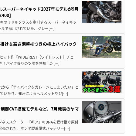
ルスーパーネイキッド2027年モデルが9月
400】
ワサキのミドルクラスを牽引するスーパーネイキッ
モデルで採用されていた、グレー[…]
肘掛け＆高さ調整枕つきの極上ハイバック
ット作「WIDE/REST（ワイドレスト）チェ
発売！バイク乗りのツボを熟知した[…]
と疲れから「早くバイクをガレージにしまいたい」と
ていたり、発汗によるヘルメットやジ[…]
子制御CVT搭載モデルなど、7月発表のヤマ
ジネススクーター「ギア」のDNAを受け継ぐ原付
発売された。ホンダ製着脱式バッテリー[…]