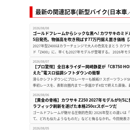
最新の関連記事(新型バイク(日本車／
2026/08/08
ゴールドフレームからシックな黒へ! カワサキのミド
5日発売。物価高を吹き飛ばす77万円据え置き価格【Z
2027年型Z400はカラーチェンジで大人の色気をまとう カ
ド「Z400」に、早くも2027年モデルが登場する。 2026年
2026/08/07
【プロ驚愕】全日本ライダー岡崎静夏が「CB750 HORNE
えた”電スロ協調シフトダウンの衝撃
滑らかシフトダウンにプロレーサーも嫉妬!? スポーツランド
季初レースを、表彰台圏内まで一歩届かず4位で終えた直後、最新モデ
2026/08/06
【黄金の骨格】カワサキ Z250 2027年モデルが9/
ラフィック刷新を遂げた本格250ccスポーツだ
ゴールドフレームが魅せる圧倒的色気! 2026年型との違いは「
て、どれも似たようなものだ」などと侮るなかれ。今回発表されたカ
2026/08/05