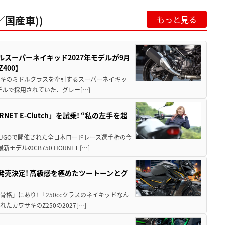
国産車))
もっと見る
ルスーパーネイキッド2027年モデルが9月
400】
ワサキのミドルクラスを牽引するスーパーネイキッ
モデルで採用されていた、グレー[…]
T E-Clutch」を試乗! “私の左手を超
SUGOで開催された全日本ロードレース選手権の今
ルのCB750 HORNET […]
5に発売決定! 高級感を極めたツートーンとグ
骨格」にあり! 「250ccクラスのネイキッドなん
ワサキのZ250の2027[…]