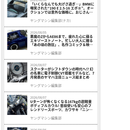
「いくらなんでも大げさ過ぎ…」BMWに
嘲笑された“190 E 2.5-16 エボⅡ”。オー
クションでは意外な価格に。おじさん達
が少年だった頃の憧れのクルマを深堀り
ヤングマシン編集部(ナカ)
2026/08/05
悪魔のZからAE86まで、疲れた心に蘇る
エキゾーストノート。忙しい大人に贈る
「あの頃の熱狂」、名作コミック＆映画
の愛機たちが東京駅地下に期間限定で集
結！
ヤングマシン編集部
2026/08/07
スクーターがシフトダウンの時代へ!? 幻
の名車に電子制御CVT搭載モデルなど、7
月発表のヤマハ注目ニュース総まとめ
ヤングマシン編集部
2026/08/07
Uターンが怖くなくなる167kgの超軽量
ボディフルカウル! 普段使いも安心のフ
レンドリースポーツ、カワサキ「ニンジ
ャ400」2027モデルが価格据え置きで
9/5発売
ヤングマシン編集部
2026/08/06