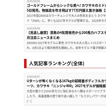
2026/08/08
ゴールドフレームからシックな黒へ! カワサキのミド
5日発売。物価高を吹き飛ばす77万円据え置き価格【Z
2027年型Z400はカラーチェンジで大人の色気をまとう カ
ド「Z400」に、早くも2027年モデルが登場する。 2026年
2026/08/08
【見逃し厳禁】漆黒の4気筒発売から200馬力ハブス
月注目ニュースまとめ
Z900RS 2027年モデルに新色 カワサキの大人気レトロスポー
れ、8月1日より順次発売を開始した。前年モデルで電子制御ス
人気記事ランキング(全体)
2026/08/07
Uターンが怖くなくなる167kgの超軽量ボディフルカ
ーツ、カワサキ「ニンジャ400」2027モデルが価格据
大型の重さと250の非力さに悩むあなたへ贈るスポーツツアラ
したり、高速道路の登り坂や追い越しで「もう少しパワーが
[…]