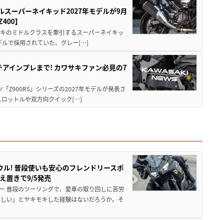
ルスーパーネイキッド2027年モデルが9月
400】
ワサキのミドルクラスを牽引するスーパーネイキッ
モデルで採用されていた、グレー[…]
テアインプレまで! カワサキファン必見の7
ツ「Z900RS」シリーズの2027年モデルが発表さ
ロットルや双方向クイック[…]
ウル! 普段使いも安心のフレンドリースポ
え置きで9/5発売
ー 普段のツーリングで、愛車の取り回しに苦労
ほしい」とヤキモキした経験はないだろうか。そ