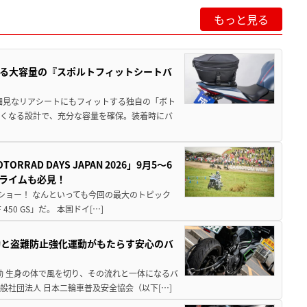
もっと見る
る大容量の『スポルトフィットシートバ
細見なリアシートにもフィットする独自の「ボト
広くなる設計で、充分な容量を確保。装着時にバ
AD DAYS JAPAN 2026」9月5〜6
クライムも必見！
解体ショー！ なんといっても今回の最大のトピック
0 GS」だ。 本国ドイ[…]
動と盗難防止強化運動がもたらす安心のバ
動 生身の体で風を切り、その流れと一体になるバ
社団法人 日本二輪車普及安全協会（以下[…]