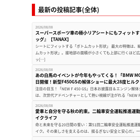
最新の投稿記事(全体)
2026/08/08
スーパースポーツ車の極小リアシートにもフィットす
ッグ』【TANAX】
シートにフィットする「ボトムカット形状」 最大の特徴は、
ムカット形状」。接地部の面積が小さくても上部に行くほど
ッ[…]
2026/08/08
あの白馬のイベントが今年もやってくる！「BMW MOTORR
日開催！新型F450GSの解体ショーに最大28度ヒル
注目の目玉！「NEW F 450 GS」日本お披露目＆エンジン
は、次世代アドベンチャーとして熱い視線が注がれる「NEW F 45
2026/08/08
愛車と自分を守る秋の約束。二輪車安全運転推進運
イクライフ
命と未来を守る20日間の誓い：第51回二輪車安全運転推進運
イク。その楽しさを支えるのは、揺るぎない安全と安心だ。一般