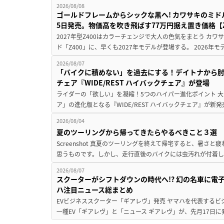
2026/08/08
ゴールドフレームからシックな黒へ! カワサキのミド
5日発売。物価高を吹き飛ばす77万円据え置き価格【Z
2027年型Z400はカラーチェンジで大人の色気をまとう カ
ド「Z400」に、早くも2027年モデルが登場する。 2026年
2026/08/07
「バイクに積めない」を過去にする！デイトナから
チェア『WIDE/REST ハイバックチェア』が登場
ライダーの「欲しい」を凝縮！5つのハイパー進化ポイント 大ヒ
ア」の進化版となる『WIDE/REST ハイバックチェア』が新
2026/08/04
夏のツーリングから帰ってきたらやるべきこと３選
Screenshot 真夏のツーリングを終えて帰宅すると、暑さ
思うものです。しかし、走行直後のバイクには虫汚れが付着し
2026/08/07
スクーターがシフトダウンの時代へ!? 幻の名車に電
ハ注目ニュース総まとめ
EVビジネススクーター「ギアレヴ」発売 ヤマハを代表するビ
一種EV「ギアレヴ」と「ニュース ギアレヴ」が、先月17日に