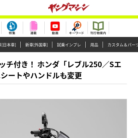
[日本車]
新車[外国車]
試乗インプレ
用品
カスタム＆パー
Eクラッチ付き！ ホンダ「レブル250／Sエ
はシートやハンドルも変更