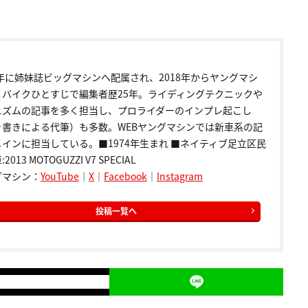
9年に姉妹誌ビッグマシンへ配属され、2018年からヤングマシ
。バイクひとすじで編集者歴25年。ライディングテクニックや
ニズムの記事を多く担当し、プロライダーのインプレ起こし
き書きによる代筆）も多数。WEBヤングマシンでは新車系の記
インに担当している。■1974年生まれ ■ネイティブ足立区民
2013 MOTOGUZZI V7 SPECIAL
グマシン：
YouTube
｜
X
｜
Facebook
｜
Instagram
投稿一覧へ