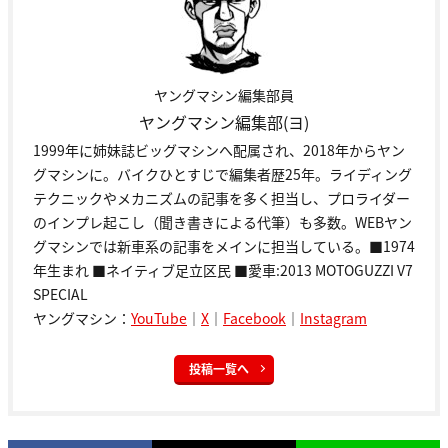
ヤングマシン編集部員
ヤングマシン編集部(ヨ)
1999年に姉妹誌ビッグマシンへ配属され、2018年からヤン
グマシンに。バイクひとすじで編集者歴25年。ライディング
テクニックやメカニズムの記事を多く担当し、プロライダー
のインプレ起こし（聞き書きによる代筆）も多数。WEBヤン
グマシンでは新車系の記事をメインに担当している。■1974
年生まれ ■ネイティブ足立区民 ■愛車:2013 MOTOGUZZI V7
SPECIAL
ヤングマシン：
YouTube
｜
X
｜
Facebook
｜
Instagram
投稿一覧へ