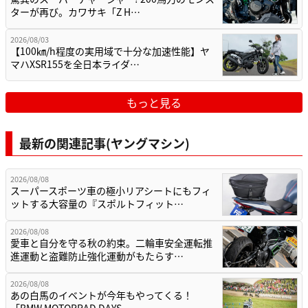
ターが再び。カワサキ「Z H…
2026/08/03
【100㎞/h程度の実用域で十分な加速性能】ヤ
マハXSR155を全日本ライダ…
もっと見る
最新の関連記事(ヤングマシン)
2026/08/08
スーパースポーツ車の極小リアシートにもフィ
ットする大容量の『スポルトフィット…
2026/08/08
愛車と自分を守る秋の約束。二輪車安全運転推
進運動と盗難防止強化運動がもたらす…
2026/08/08
あの白馬のイベントが今年もやってくる！