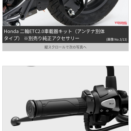
Honda 二輪ETC2.0車載器キット（アンテナ別体
タイプ） ※別売り純正アクセサリー
(画像 No.3/13)
縦スクロールで次の写真へ