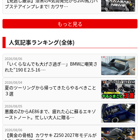
【見逃し厳禁】漆黒の4気筒発売から200馬力ハ
ブステアインプレまで! カワサ…
もっと見る
人気記事ランキング(全体)
2026/08/06
「いくらなんでも大げさ過ぎ…」BMWに嘲笑さ
れた“190 E 2.5-16 …
2026/08/04
夏のツーリングから帰ってきたらやるべきこと
３選
2026/08/05
悪魔のZからAE86まで、疲れた心に蘇るエキゾ
ーストノート。忙しい大人に贈る…
2026/08/06
【黄金の骨格】カワサキ Z250 2027年モデルが