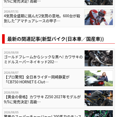
9/5に発売決定! 高級…
2026/07/31
4気筒全盛期に挑んだ2気筒の意地。600台が殺
到した”アマチュアレースの甲子…
最新の関連記事(新型バイク(日本車／国産車))
2026/08/08
ゴールドフレームからシックな黒へ! カワサキの
ミドルスーパーネイキッド202…
2026/08/07
【プロ驚愕】全日本ライダー岡崎静夏が
「CB750 HORNET E-Clut…
2026/08/06
【黄金の骨格】カワサキ Z250 2027年モデルが
9/5に発売決定! 高級…
2026/08/05
驚異のスーパーチャージャー! 200馬力のモンス