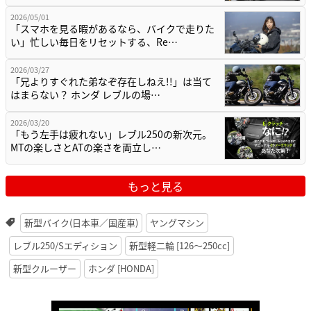
2026/05/01
「スマホを見る暇があるなら、バイクで走りた
い」忙しい毎日をリセットする、Re…
2026/03/27
「兄よりすぐれた弟なぞ存在しねえ!!」は当て
はまらない？ ホンダ レブルの場…
2026/03/20
「もう左手は疲れない」レブル250の新次元。
MTの楽しさとATの楽さを両立し…
もっと見る
新型バイク(日本車／国産車)
ヤングマシン
レブル250/Sエディション
新型軽二輪 [126〜250cc]
新型クルーザー
ホンダ [HONDA]