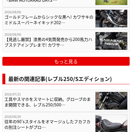
「BMW MOTORRAD DAYS …
2026/08/08
ゴールドフレームからシックな黒へ! カワサキの
ミドルスーパーネイキッド202…
2026/08/08
【見逃し厳禁】漆黒の4気筒発売から200馬力ハ
ブステアインプレまで! カワサ…
もっと見る
最新の関連記事(レブル250/Sエディション)
2026/07/21
工具やスマホをスマートに収納。グローブのま
ま開閉できる、レブル250/500…
2026/06/29
往年の90’sスタイルをオマージュしたフカフカ
の別注シートがプロ…