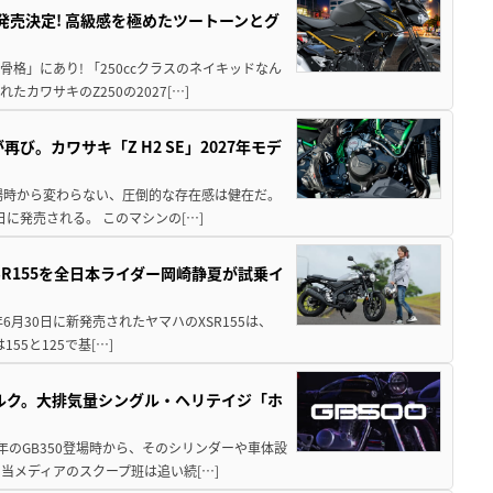
5に発売決定! 高級感を極めたツートーンとグ
骨格」にあり! 「250ccクラスのネイキッドなん
ワサキのZ250の2027[…]
び。カワサキ「Z H2 SE」2027年モデ
場時から変わらない、圧倒的な存在感は健在だ。
5日に発売される。 このマシンの[…]
SR155を全日本ライダー岡崎静夏が試乗イ
年6月30日に新発売されたヤマハのXSR155は、
55と125で基[…]
リトルク。大排気量シングル・ヘリテイジ「ホ
1年のGB350登場時から、そのシリンダーや車体設
当メディアのスクープ班は追い続[…]