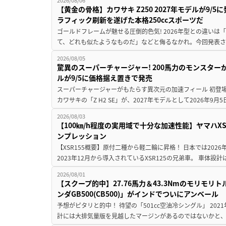
【黄金の骨格】カワサキ Z250 2027年モデルが9/
ラフィック刷新を遂げた本格250ccスポーツだ
ゴールドフレームが魅せる圧倒的色気! 2026年型との違いは「
て、どれも似たようなものだ」などと侮るなかれ。今回発表されたカ
2026/08/05
驚異のスーパーチャージャー! 200馬力のモンスターが再
ルが9/5に価格据え置きで発売
スーパーチャージャーがもたらす異次元の加速フィール 初登
カワサキの「Z H2 SE」が、2027年モデルとして2026年9月
2026/08/03
【100㎞/h程度の実用域で十分な加速性能】ヤマハX
ンプレッション
【XSR155概要】原付二種から軽二輪に昇格！ 日本では2026
2023年12月から導入されているXSR125の兄弟車。 車体設計は1
2026/08/01
【スクープ的中】27.76馬力＆43.3Nmのモリモ
ンダGB500(CB500)」がインドでついにアンベール
予想がピタリと的中！ 待望の「501cc空油冷シングル」 202
計には大排気量版を見越したマージンがあるのではないかと、