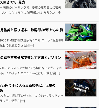
え置きで9/5発売
ー 普段のツーリングで、愛車の取り回しに苦労
ほしい」とヤキモキした経験はないだろうか。そ
月佑美と振り返る、鈴鹿8耐が私たちの胸
26 FIM世界耐久選手権 “コカ･コーラ” 鈴鹿8時
度目の観戦となる若月[…]
ツの錆を電気分解で落とす方法とガソリン
クやクルマのレストアで切っても切れないのが、まさ
る。そのままだとどんどん進行して鉄を侵[…]
237万円で手に入る最新技術と、伝説の
とめ
 2022年の生産終了から4年、スズキのフラッグシッ
月17日に発売さ[…]