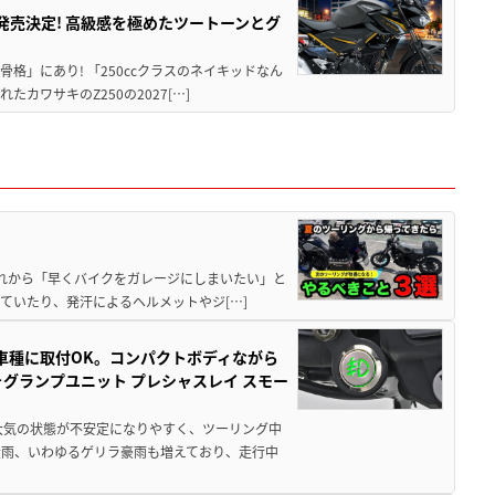
5に発売決定! 高級感を極めたツートーンとグ
骨格」にあり! 「250ccクラスのネイキッドなん
ワサキのZ250の2027[…]
と疲れから「早くバイクをガレージにしまいたい」と
ていたり、発汗によるヘルメットやジ[…]
車種に取付OK。コンパクトボディながら
ォグランプユニット プレシャスレイ スモー
大気の状態が不安定になりやすく、ツーリング中
大雨、いわゆるゲリラ豪雨も増えており、走行中