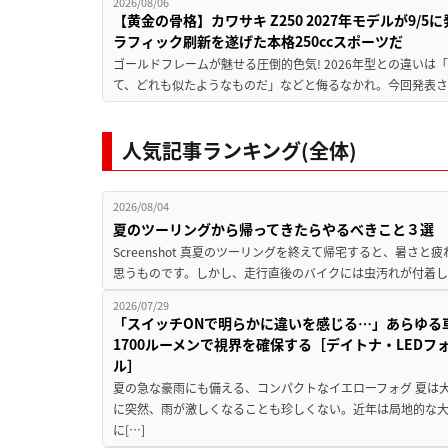
2026/08/06
【黄金の骨格】カワサキ Z250 2027年モデルが9/
ラフィック刷新を遂げた本格250ccスポーツだ
ゴールドフレームが魅せる圧倒的色気! 2026年型との違いは「
て、どれも似たようなものだ」などと侮るなかれ。今回発表されたカ
人気記事ランキング(全体)
2026/08/04
夏のツーリングから帰ってきたらやるべきこと３選
Screenshot 真夏のツーリングを終えて帰宅すると、暑さ
思うものです。しかし、走行直後のバイクには虫汚れが付着し
2026/07/29
「スイッチONで明らかに違いを感じる…」あらゆる
1700ルーメンで視界を確保する［デイトナ・LEDフ
ル］
夏の急な豪雨にも備える、コンパクトなイエローフォグ 夏は
に突然、雨が激しくなることも珍しくない。近年は局地的な
に[…]