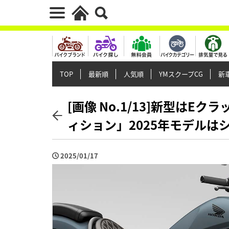
TOP
最新順
人気順
YMスクープCG
新車
[画像 No.1/13]新型はE
ィション」2025年モデルは
2025/01/17