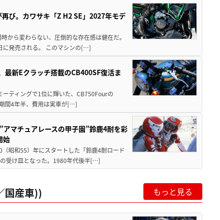
び。カワサキ「Z H2 SE」2027年モデ
場時から変わらない、圧倒的な存在感は健在だ。
5日に発売される。 このマシンの[…]
最新Eクラッチ搭載のCB400SF復活ま
ミーティングで1位に輝いた、CB750Fourの
期間4年半、費用は実車が[…]
た”アマチュアレースの甲子園”鈴鹿4耐を彩
開始
80（昭和55）年にスタートした「鈴鹿4耐ロード
受け皿となった。1980年代後半[…]
国産車))
もっと見る