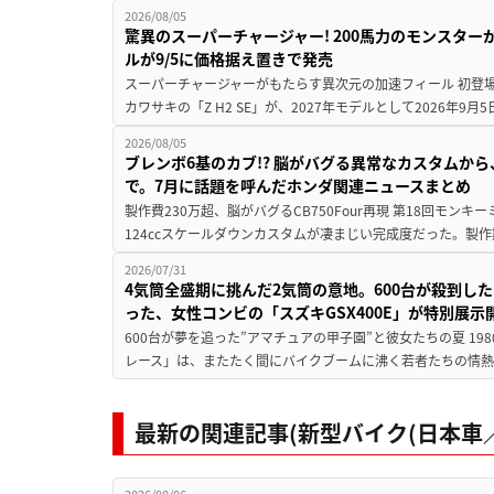
2026/08/05
驚異のスーパーチャージャー! 200馬力のモンスターが再
ルが9/5に価格据え置きで発売
スーパーチャージャーがもたらす異次元の加速フィール 初登
カワサキの「Z H2 SE」が、2027年モデルとして2026年9月
2026/08/05
ブレンボ6基のカブ!? 脳がバグる異常なカスタムから、
で。7月に話題を呼んだホンダ関連ニュースまとめ
製作費230万超、脳がバグるCB750Four再現 第18回モンキー
124ccスケールダウンカスタムが凄まじい完成度だった。製作
2026/07/31
4気筒全盛期に挑んだ2気筒の意地。600台が殺到し
った、女性コンビの「スズキGSX400E」が特別展示
600台が夢を追った”アマチュアの甲子園”と彼女たちの夏 19
レース」は、またたく間にバイクブームに沸く若者たちの情熱の
最新の関連記事(新型バイク(日本車／
2026/08/06