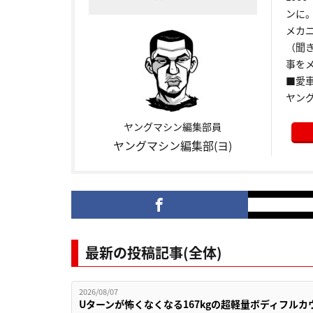
ンに
メカ
（聞
事をメ
■愛車:
ヤン
ヤングマシン編集部員
ヤングマシン編集部(ヨ)
最新の投稿記事(全体)
2026/08/07
Uターンが怖くなくなる167kgの超軽量ボディフルカ