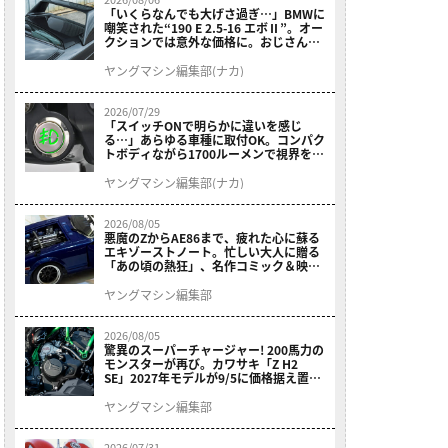
「いくらなんでも大げさ過ぎ…」BMWに
嘲笑された“190 E 2.5-16 エボⅡ”。オー
クションでは意外な価格に。おじさん達
が少年だった頃の憧れのクルマを深堀り
ヤングマシン編集部(ナカ)
2026/07/29
「スイッチONで明らかに違いを感じ
る…」あらゆる車種に取付OK。コンパク
トボディながら1700ルーメンで視界を確
保する［デイトナ・LEDフォグランプユ
ニット プレシャスレイ スモール］
ヤングマシン編集部(ナカ)
2026/08/05
悪魔のZからAE86まで、疲れた心に蘇る
エキゾーストノート。忙しい大人に贈る
「あの頃の熱狂」、名作コミック＆映画
の愛機たちが東京駅地下に期間限定で集
結！
ヤングマシン編集部
2026/08/05
驚異のスーパーチャージャー! 200馬力の
モンスターが再び。カワサキ「Z H2
SE」2027年モデルが9/5に価格据え置き
で発売
ヤングマシン編集部
2026/07/31