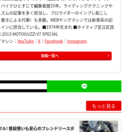
。バイクひとすじで編集者歴25年。ライディングテクニックや
ニズムの記事を多く担当し、プロライダーのインプレ起こし
き書きによる代筆）も多数。WEBヤングマシンでは新車系の記
インに担当している。■1974年生まれ ■ネイティブ足立区民
2013 MOTOGUZZI V7 SPECIAL
グマシン：
YouTube
｜
X
｜
Facebook
｜
Instagram
投稿一覧へ
もっと見る
ウル! 普段使いも安心のフレンドリースポ