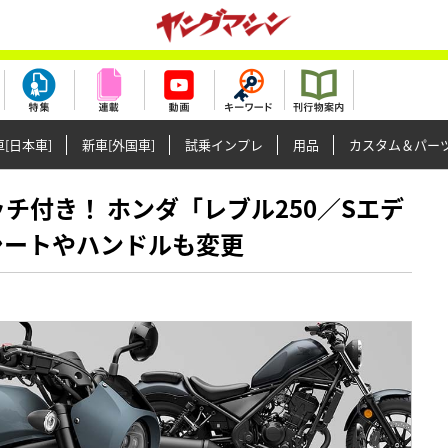
[日本車]
新車[外国車]
試乗インプレ
用品
カスタム＆パー
クラッチ付き！ ホンダ「レブル250／Sエデ
シートやハンドルも変更