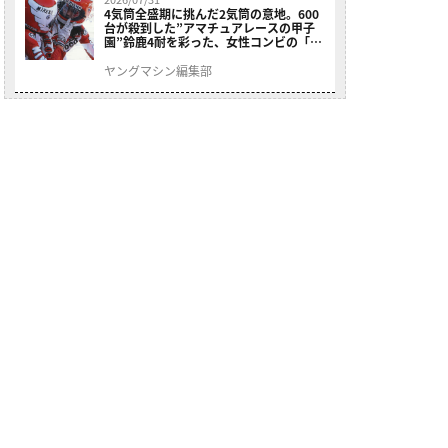
4気筒全盛期に挑んだ2気筒の意地。600
台が殺到した”アマチュアレースの甲子
園”鈴鹿4耐を彩った、女性コンビの「ス
ズキGSX400E」が特別展示開始
ヤングマシン編集部