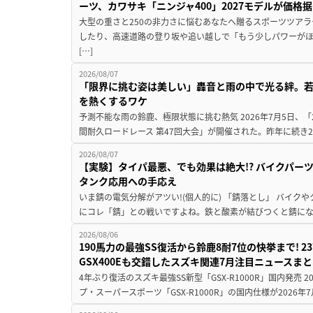
ーツ、カワサキ「ニンジャ400」2027モデルが価格据
大型の重さと250の非力さに悩むあなたへ贈るスポーツツアラ
したり、高速道路の登り坂や追い越しで「もう少しパワーが
[…]
2026/08/07
「限界に挑む姿は美しい」轟音と雨の中で光る絆。若
を熱くするワケ
予測不能な雨の鈴鹿、極限状態に挑む熱気 2026年7月5日、「20
間耐久ロードレース 第47回大会」が開催された。昨年に続き2
2026/08/07
【実験】タイパ最悪、でも効果は絶大!? バイクパー
タンク応用への手応え
いま錆の電気分解がアツい!(個人的に) 「錆落とし」 バイ
にコレ「錆」との戦いですよね。鉄と酸素が結びつくと錆にな
2026/08/06
190馬力の最強SS復活から鈴鹿8耐7位の快挙まで! 
GSX400Eも交錯したスズキ関連7月注目ニュースま
4年ぶり復活のスズキ最強SS新型「GSX-R1000R」国内発売
プ・スーパースポーツ「GSX-R1000R」の国内仕様が2026年7