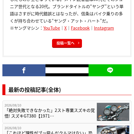
ニア世代となる20代。ブランドタイトルの“ヤング”という単
語はさすがに時代錯誤とはなったが、信条はバイク乗りの多
くが持ち合わせている“ヤング・アット・ハート”だ。
※ヤングマシン：
YouTube
｜
X
｜
Facebook
｜
Instagram
投稿一覧へ
最新の投稿記事(全体)
2026/08/10
「絶対失敗できなかった」2スト専業スズキの覚
悟! スズキGT380【1971…
2026/08/10
「これほど理性がブッ飛んだクルマはない」恐