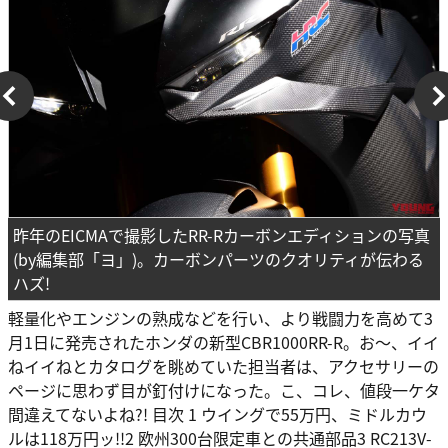
昨年のEICMAで撮影したRR-Rカーボンエディションの写真
(by編集部「ヨ」)。カーボンパーツのクオリティが伝わる
ハズ!
軽量化やエンジンの熟成などを行い、より戦闘力を高めて3
月1日に発売されたホンダの新型CBR1000RR-R。お〜、イイ
ねイイねとカタログを眺めていた担当者は、アクセサリーの
ページに思わず目が釘付けになった。こ、コレ、値段一ケタ
間違えてないよね?! 目次 1 ウイングで55万円、ミドルカウ
ルは118万円ッ!!2 欧州300台限定車との共通部品3 RC213V-