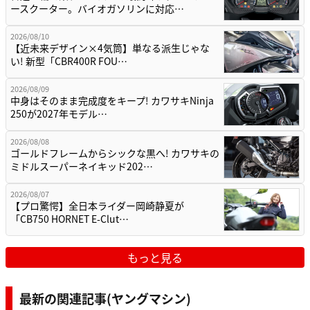
ースクーター。バイオガソリンに対応…
2026/08/10
【近未来デザイン×4気筒】単なる派生じゃな
い! 新型「CBR400R FOU…
2026/08/09
中身はそのまま完成度をキープ! カワサキNinja
250が2027年モデル…
2026/08/08
ゴールドフレームからシックな黒へ! カワサキの
ミドルスーパーネイキッド202…
2026/08/07
【プロ驚愕】全日本ライダー岡崎静夏が
「CB750 HORNET E-Clut…
もっと見る
最新の関連記事(ヤングマシン)