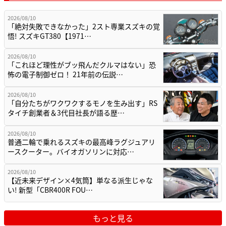
2026/08/10
「絶対失敗できなかった」2スト専業スズキの覚
悟! スズキGT380【1971…
2026/08/10
「これほど理性がブッ飛んだクルマはない」恐
怖の電子制御ゼロ！ 21年前の伝説…
2026/08/10
「自分たちがワクワクするモノを生み出す」RS
タイチ創業者＆3代目社長が語る歴…
2026/08/10
普通二輪で乗れるスズキの最高峰ラグジュアリ
ースクーター。バイオガソリンに対応…
2026/08/10
【近未来デザイン×4気筒】単なる派生じゃな
い! 新型「CBR400R FOU…
もっと見る