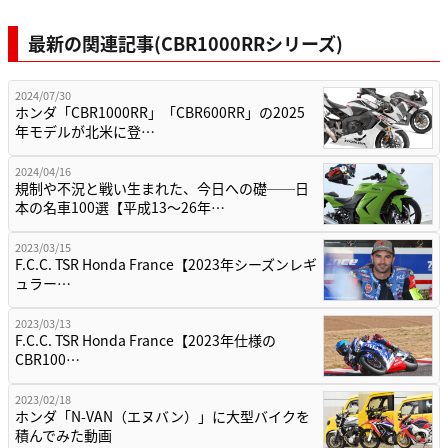
最新の関連記事(CBR1000RRシリーズ)
2024/07/30
ホンダ「CBR1000RR」「CBR600RR」の2025
年モデルが北米に登…
2024/04/16
規制や不況と戦い生まれた、今日への礎──日
本の名車100選【平成13～26年…
2023/03/15
F.C.C. TSR Honda France【2023年シーズンレギ
ュラー…
2023/03/13
F.C.C. TSR Honda France【2023年仕様の
CBR100…
2023/02/18
ホンダ「N-VAN（エヌバン）」に大型バイクを
積んでみた動画