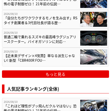
怖の電子制御ゼロ！ 21年前の伝説…
2026/08/10
「自分たちがワクワクするモノを生み出す」RS
タイチ創業者＆3代目社長が語る歴…
2026/08/10
普通二輪で乗れるスズキの最高峰ラグジュアリ
ースクーター。バイオガソリンに対応…
2026/08/10
【近未来デザイン×4気筒】単なる派生じゃな
い! 新型「CBR400R FOU…
もっと見る
人気記事ランキング(全体)
2026/08/10
「これほど理性がブッ飛んだクルマはない」恐
怖の電子制御ゼロ！ 21年前の伝説…