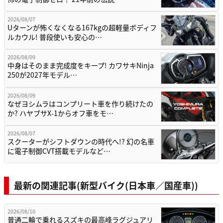
2026/08/07
Uターンが怖くなくなる167kgの超軽量ボディフ
ルカウル! 普段使いも安心の…
2026/08/09
中身はそのまま完成度をキープ! カワサキNinja
250が2027年モデル…
2026/08/09
なぜヨシムラはコンプリート車を作り続けたの
か? ハヤブサX-1からオフ車をモ…
2026/08/07
スクーターがシフトダウンの時代へ!? 幻の名車
に電子制御CVT搭載モデルなど…
最新の関連記事(新型バイク(日本車／国産車))
2026/08/10
普通二輪で乗れるスズキの最高峰ラグジュアリ