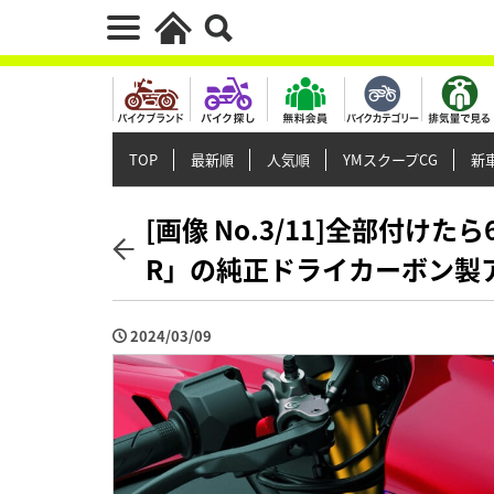
TOP
最新順
人気順
YMスクープCG
新車
[画像 No.3/11]全部付けたら
R」の純正ドライカーボン製
2024/03/09