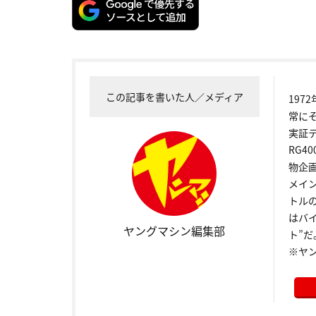
この記事を書いた人／メディア
19
常に
実証
RG4
物企
メイ
トル
はバ
ヤングマシン編集部
ト”だ
※ヤ