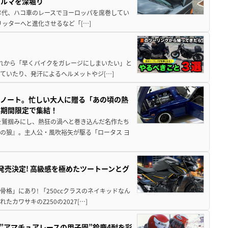
クルマを深堀り
80年代、ハコ車のレースでヨーロッパを席巻してい
5リッターへと進化させるなど「[…]
と疲れから「早くバイクをガレージにしまいたい」と
ていたり、発汗によるヘルメットやジ[…]
トノート。忙しい大人に贈る「あの頃の熱
に期間限定で集結！
を鷲掴みにし、熱狂の渦へと巻き込んだ名作たち
の狼』。主人公・風吹裕矢が駆る「ロータス ヨ
5に発売決定! 高級感を極めたツートーンとグ
骨格」にあり! 「250ccクラスのネイキッドなん
ワサキのZ250の2027[…]
た”アマチュアレースの甲子園”鈴鹿4耐を彩