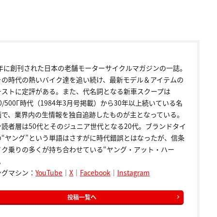
72年に創刊された日本の老舗モーターサイクルマガジンの一誌。
その時代の熱いバイク達を追い続け、最新モデル＆アイテムの
テストに定評がある。また、代名詞となる新車スクープは
00/500Γ時代（1984年3月号掲載）から30年以上続いている名
画で、業界内の生情報を独自追跡したものが主となっている。
ン読者層は50代とそのジュニア世代となる20代。ブランドタイ
の“ヤング”という単語はさすがに時代錯誤とはなったが、信条
イク乗りの多くが持ち合わせている“ヤング・アット・ハー
。
ングマシン：
YouTube
｜
X
｜
Facebook
｜
Instagram
投稿一覧へ