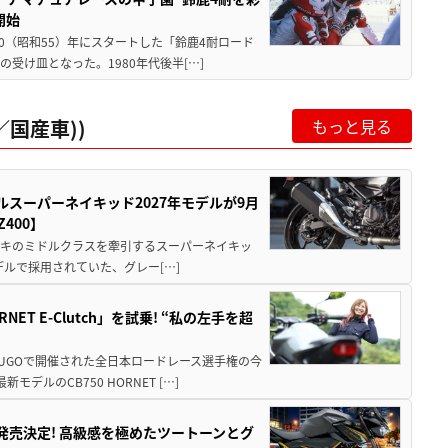
開始
80（昭和55）年にスタートした「鈴鹿4耐ロード
受け皿となった。1980年代後半[…]
国産車))
もっと見る
ルスーパーネイキッド2027年モデルが9月
400】
ワサキのミドルクラスを牽引するスーパーネイキッ
モデルで採用されていた、グレー[…]
T E-Clutch」を試乗! “私の左手を超
SUGOで開催された全日本ロードレース選手権の今
ルのCB750 HORNET […]
5に発売決定! 高級感を極めたツートーンとグ