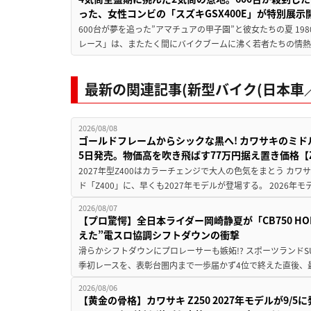
った、女性コンビの「スズキGSX400E」が特別展示
600台が夢を追った”アマチュアの甲子園”と彼女たちの夏 19
レース」は、またたく間にバイクブームに沸く若者たちの情熱の
最新の関連記事(新型バイク(日本車／
2026/08/08
ゴールドフレームからシックな黒へ! カワサキのミド
5日発売。物価高を吹き飛ばす77万円据え置き価格【Z
2027年型Z400はカラーチェンジで大人の色気をまとう カ
ド「Z400」に、早くも2027年モデルが登場する。 2026年
2026/08/07
【プロ驚愕】全日本ライダー岡崎静夏が「CB750 HORNE
えた”電スロ協調シフトダウンの衝撃
滑らかシフトダウンにプロレーサーも嫉妬!? スポーツランド
季初レースを、表彰台圏内まで一歩届かず4位で終えた直後、最新モデ
2026/08/06
【黄金の骨格】カワサキ Z250 2027年モデルが9/