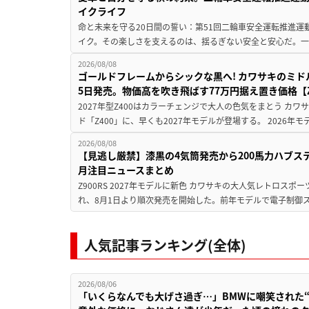
イクライフ
命と未来を守る20日間の誓い：第51回二輪車安全運転推進運
イク。その楽しさを支えるのは、揺るぎない安全と安心だ。一般
2026/08/08
ゴールドフレームからシックな黒へ! カワサキのミド
5日発売。物価高を吹き飛ばす77万円据え置き価格【Z
2027年型Z400はカラーチェンジで大人の色気をまとう カ
ド「Z400」に、早くも2027年モデルが登場する。 2026年
2026/08/08
【見逃し厳禁】漆黒の4気筒発売から200馬力ハブス
月注目ニュースまとめ
Z900RS 2027年モデルに新色 カワサキの大人気レトロスポー
れ、8月1日より順次発売を開始した。前年モデルで電子制御ス
人気記事ランキング(全体)
2026/08/06
「いくらなんでも大げさ過ぎ…」BMWに嘲笑された“190