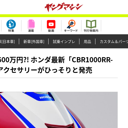
[日本車]
新車[外国車]
試乗インプレ
用品
カスタム＆パー
600万円?! ホンダ最新「CBR1000RR-
アクセサリーがひっそりと発売