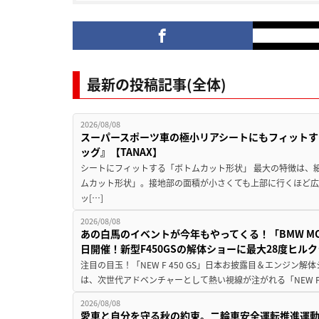
最新の投稿記事(全体)
2026/08/08
スーパースポーツ車の極小リアシートにもフィットす
ッグ』【TANAX】
シートにフィットする「ボトムカット形状」 最大の特徴は、
ムカット形状」。接地部の面積が小さくても上部に行くほど
ッ[…]
2026/08/08
あの白馬のイベントが今年もやってくる！「BMW MOTORR
日開催！新型F450GSの解体ショーに最大28度ヒル
注目の目玉！「NEW F 450 GS」日本お披露目＆エンジン
は、次世代アドベンチャーとして熱い視線が注がれる「NEW F 45
2026/08/08
愛車と自分を守る秋の約束。二輪車安全運転推進運