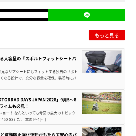
もっと見る
る大容量の『スポルトフィットシートバ
細見なリアシートにもフィットする独自の「ボト
広くなる設計で、充分な容量を確保。装着時にバ
AD DAYS JAPAN 2026」9月5〜6
クライムも必見！
解体ショー！ なんといっても今回の最大のトピック
0 GS」だ。 本国ドイ[…]
動と盗難防止強化運動がもたらす安心のバ