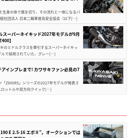
動 生身の体で風を切り、その流れと一体になるバ
社団法人 日本二輪車普及安全協会（以下[…]
ルスーパーネイキッド2027年モデルが9月
400】
ワサキのミドルクラスを牽引するスーパーネイキッ
モデルで採用されていた、グレー[…]
テアインプレまで! カワサキファン必見の7
ツ「Z900RS」シリーズの2027年モデルが発表さ
ロットルや双方向クイック[…]
 E 2.5-16 エボⅡ”。オークションでは