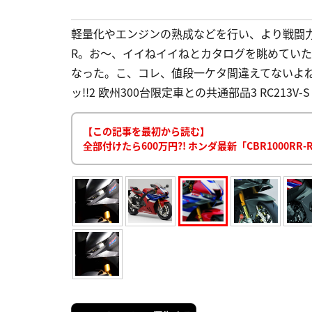
軽量化やエンジンの熟成などを行い、より戦闘力を
R。お〜、イイねイイねとカタログを眺めてい
なった。こ、コレ、値段一ケタ間違えてないよね?!
ッ!!2 欧州300台限定車との共通部品3 RC213
【この記事を最初から読む】
全部付けたら600万円?! ホンダ最新「CBR1000