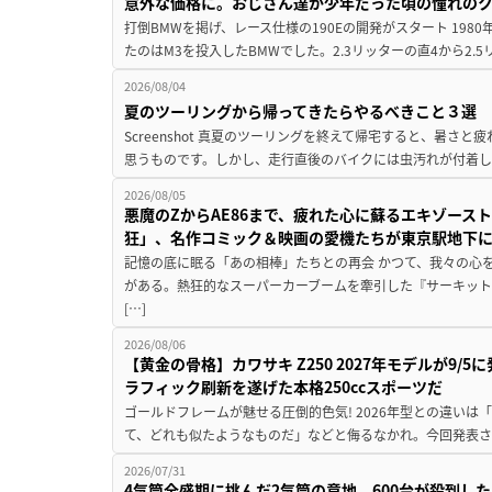
意外な価格に。おじさん達が少年だった頃の憧れの
打倒BMWを掲げ、レース仕様の190Eの開発がスタート 19
たのはM3を投入したBMWでした。2.3リッターの直4から2.
2026/08/04
夏のツーリングから帰ってきたらやるべきこと３選
Screenshot 真夏のツーリングを終えて帰宅すると、暑さ
思うものです。しかし、走行直後のバイクには虫汚れが付着し
2026/08/05
悪魔のZからAE86まで、疲れた心に蘇るエキゾース
狂」、名作コミック＆映画の愛機たちが東京駅地下
記憶の底に眠る「あの相棒」たちとの再会 かつて、我々の心
がある。熱狂的なスーパーカーブームを牽引した『サーキット
[…]
2026/08/06
【黄金の骨格】カワサキ Z250 2027年モデルが9/
ラフィック刷新を遂げた本格250ccスポーツだ
ゴールドフレームが魅せる圧倒的色気! 2026年型との違いは「
て、どれも似たようなものだ」などと侮るなかれ。今回発表されたカ
2026/07/31
4気筒全盛期に挑んだ2気筒の意地。600台が殺到し