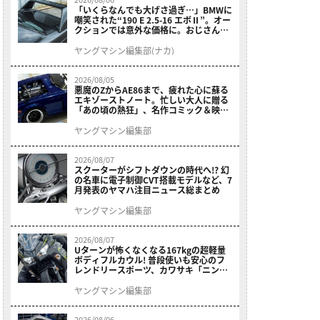
「いくらなんでも大げさ過ぎ…」BMWに
嘲笑された“190 E 2.5-16 エボⅡ”。オー
クションでは意外な価格に。おじさん達
が少年だった頃の憧れのクルマを深堀り
ヤングマシン編集部(ナカ)
2026/08/05
悪魔のZからAE86まで、疲れた心に蘇る
エキゾーストノート。忙しい大人に贈る
「あの頃の熱狂」、名作コミック＆映画
の愛機たちが東京駅地下に期間限定で集
結！
ヤングマシン編集部
2026/08/07
スクーターがシフトダウンの時代へ!? 幻
の名車に電子制御CVT搭載モデルなど、7
月発表のヤマハ注目ニュース総まとめ
ヤングマシン編集部
2026/08/07
Uターンが怖くなくなる167kgの超軽量
ボディフルカウル! 普段使いも安心のフ
レンドリースポーツ、カワサキ「ニンジ
ャ400」2027モデルが価格据え置きで
9/5発売
ヤングマシン編集部
2026/08/06