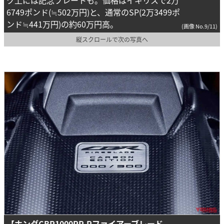
ク上には記念プレートも。価格はイギリスで2万
6749ポンド(≒502万円)と、通常のSP(2万3499ポ
ンド≒441万円)の約60万円高。
(画像 No.9/11)
縦スクロールで次の写真へ
【ホンダCBR1000RR-Rファイアーブレード