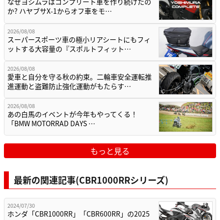
なぜヨシムラはコンプリート車を作り続けたの
か? ハヤブサX-1からオフ車をモ…
2026/08/08
スーパースポーツ車の極小リアシートにもフィ
ットする大容量の『スポルトフィット…
2026/08/08
愛車と自分を守る秋の約束。二輪車安全運転推
進運動と盗難防止強化運動がもたらす…
2026/08/08
あの白馬のイベントが今年もやってくる！
「BMW MOTORRAD DAYS …
もっと見る
最新の関連記事(CBR1000RRシリーズ)
2024/07/30
ホンダ「CBR1000RR」「CBR600RR」の2025