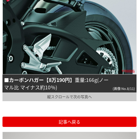
■カーボンハガー【8万190円】
重量:166g(ノー
マル比 マイナス約10％)
(画像 No.8/11)
縦スクロールで次の写真へ
記事へ戻る