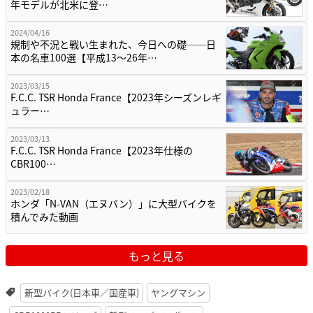
年モデルが北米に登…
2024/04/16
規制や不況と戦い生まれた、今日への礎──日
本の名車100選【平成13～26年…
2023/03/15
F.C.C. TSR Honda France【2023年シーズンレギ
ュラー…
2023/03/13
F.C.C. TSR Honda France【2023年仕様の
CBR100…
2023/02/18
ホンダ「N-VAN（エヌバン）」に大型バイクを
積んでみた動画
もっと見る
新型バイク(日本車／国産車)
ヤングマシン