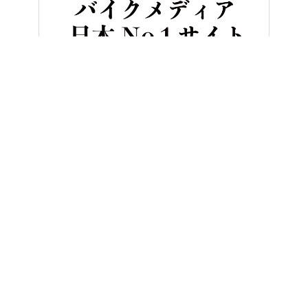
HOME
バイク／オートバイ［新車］
全部付けたら600万円?! ホ
ヤングマシンとは？
ご利用案内
執筆／編集メンバー
プライバシーポリシー
運営会社
お問い合せ
Copyright ©
NAIGAI PUBLISHING CO.,LTD.
All rights reserved.