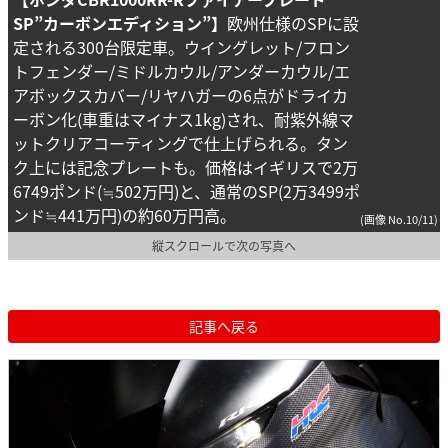
SP”カーボンエディション”】
欧州仕様のSPに設
定される300台限定車。ウイングレット/フロン
トフェンダー/ミドルカウル/アンダーカウル/エ
アボックスカバー/リヤハガーの6点がドライカ
ーボン化(車重はマイナス1kg)され、耐紫外線マ
ットクリアコーティングで仕上げられる。タン
ク上には記念プレートも。価格はイギリスで2万
6749ポンド(≒502万円)と、通常のSP(2万3499ポ
ンド≒441万円)の約60万円高。
(画像 No.10/11)
縦スクロールで次の写真へ
記事へ戻る