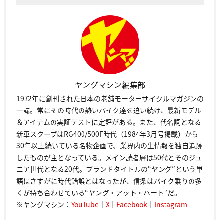
ヤングマシン編集部
1972年に創刊された日本の老舗モーターサイクルマガジンの
一誌。常にその時代の熱いバイク達を追い続け、最新モデル
＆アイテムの実証テストに定評がある。また、代名詞となる
新車スクープはRG400/500Γ時代（1984年3月号掲載）から
30年以上続いている名物企画で、業界内の生情報を独自追跡
したものが主となっている。メイン読者層は50代とそのジュ
ニア世代となる20代。ブランドタイトルの“ヤング”という単
語はさすがに時代錯誤とはなったが、信条はバイク乗りの多
くが持ち合わせている“ヤング・アット・ハート”だ。
※ヤングマシン：
YouTube
｜
X
｜
Facebook
｜
Instagram