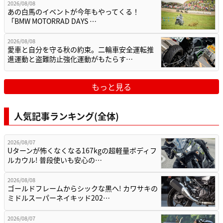
2026/08/08
あの白馬のイベントが今年もやってくる！
「BMW MOTORRAD DAYS …
2026/08/08
愛車と自分を守る秋の約束。二輪車安全運転推
進運動と盗難防止強化運動がもたらす…
もっと見る
人気記事ランキング(全体)
2026/08/07
Uターンが怖くなくなる167kgの超軽量ボディフ
ルカウル! 普段使いも安心の…
2026/08/08
ゴールドフレームからシックな黒へ! カワサキの
ミドルスーパーネイキッド202…
2026/08/07