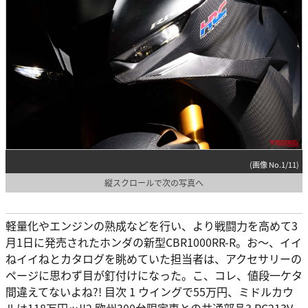
(画像 No.1/11)
縦スクロールで次の写真へ
軽量化やエンジンの熟成などを行い、より戦闘力を高めて3
月1日に発売されたホンダの新型CBR1000RR-R。お〜、イイ
ねイイねとカタログを眺めていた担当者は、アクセサリーの
ページに思わず目が釘付けになった。こ、コレ、値段一ケタ
間違えてないよね?! 目次 1 ウイングで55万円、ミドルカウ
ルは118万円ッ!!2 欧州300台限定車との共通部品3 RC213V-