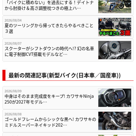
「バイクに積めない」を過去にする！デイトナ
から肘掛け＆高さ調整枕つきの極上ハ…
2026/08/04
夏のツーリングから帰ってきたらやるべきこと
３選
2026/08/07
スクーターがシフトダウンの時代へ!? 幻の名車
に電子制御CVT搭載モデルなど…
最新の関連記事(新型バイク(日本車／国産車))
2026/08/09
中身はそのまま完成度をキープ! カワサキNinja
250が2027年モデル…
2026/08/08
ゴールドフレームからシックな黒へ! カワサキの
ミドルスーパーネイキッド202…