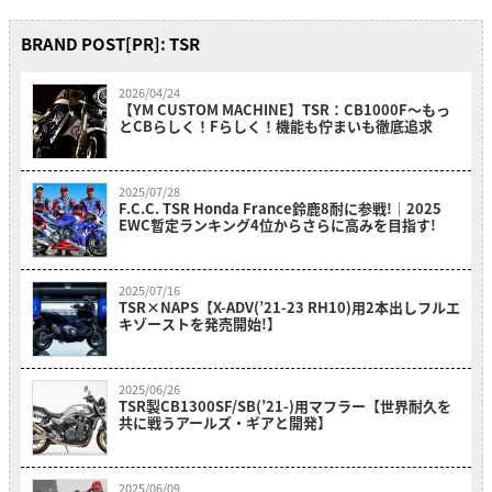
BRAND POST[PR]: TSR
2026/04/24
【YM CUSTOM MACHINE】TSR：CB1000F〜もっ
とCBらしく！Fらしく！機能も佇まいも徹底追求
2025/07/28
F.C.C. TSR Honda France鈴鹿8耐に参戦!｜2025
EWC暫定ランキング4位からさらに高みを目指す!
2025/07/16
TSR×NAPS【X-ADV(’21-23 RH10)用2本出しフルエ
キゾーストを発売開始!】
2025/06/26
TSR製CB1300SF/SB(’21-)用マフラー【世界耐久を
共に戦うアールズ・ギアと開発】
2025/06/09