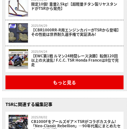
限定10個! 重量2.5kg!【超軽量チタン製リヤスタン
ドがTSRから発売】
2025/04/29
【CBR1000RR-R用エンジンカバーがTSRから登場】
その性能は世界耐久選手権で実証済み!
2025/04/24
【EWC第1戦 ルマン24時間レース決勝】転倒120回
以上の大波乱! F.C.C. TSR Honda Franceは8位で完
走
もっと見る
TSRに関連する編集記事
2025/08/02
CB1000Fをアールズギア×TSRがコラボカスタム!
「Neo-Classic Rebellion」…90年代風にまとめたセ