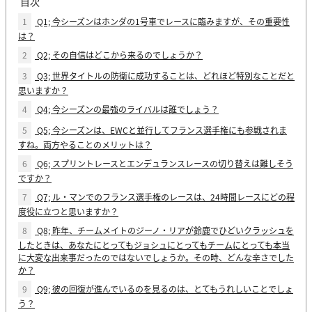
目次
1
Q1; 今シーズンはホンダの1号車でレースに臨みますが、その重要性
は？
2
Q2; その自信はどこから来るのでしょうか？
3
Q3; 世界タイトルの防衛に成功することは、どれほど特別なことだと
思いますか？
4
Q4; 今シーズンの最強のライバルは誰でしょう？
5
Q5; 今シーズンは、EWCと並行してフランス選手権にも参戦されま
すね。両方やることのメリットは？
6
Q6; スプリントレースとエンデュランスレースの切り替えは難しそう
ですか？
7
Q7; ル・マンでのフランス選手権のレースは、24時間レースにどの程
度役に立つと思いますか？
8
Q8; 昨年、チームメイトのジーノ・リアが鈴鹿でひどいクラッシュを
したときは、あなたにとってもジョシュにとってもチームにとっても本当
に大変な出来事だったのではないでしょうか。その時、どんな辛さでした
か？
9
Q9; 彼の回復が進んでいるのを見るのは、とてもうれしいことでしょ
う？