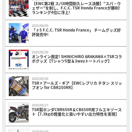
【EWC第2戦 スパ8時間耐久レース決勝】“スパ・ウ
ェザー”を制し、F.C.C. TSR Honda Franceが勝利!
ランキング4位に浮上!
2025/06/05
「♯5 F.C.C. TSR Honda France」 チームグッズ好
評発売中!
2025/05/30
オンライン限定! SHINICHIRO ARAKAWA×TSRコラ
ボグッズ【Tシャツ5型＆3wayトートバッグ】
2025/05/30
TSR×アールズ・ギア【EWCレプリカ チタン スリッ
プオン for CBR250RR】
2025/05/17
TSR製ホンダCBR650R＆CB650R用フルエキゾース
ト【7.3kgの軽量化と扱いやすい出力特性を実現】
2025/04/30