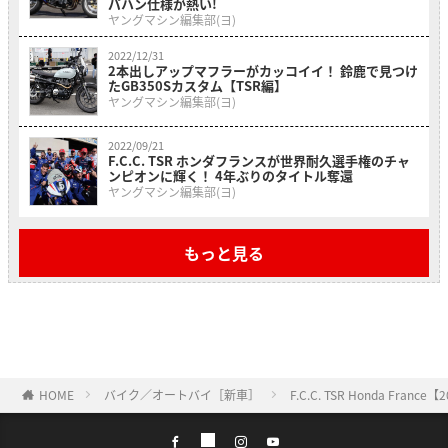
パハン仕様が熱い!
ヤングマシン編集部(ヨ)
2022/12/31
2本出しアップマフラーがカッコイイ！ 鈴鹿で見つけ
たGB350Sカスタム【TSR編】
ヤングマシン編集部(ヨ)
2022/09/21
F.C.C. TSR ホンダフランスが世界耐久選手権のチャ
ンピオンに輝く！ 4年ぶりのタイトル奪還
ヤングマシン編集部(ヨ)
もっと見る
HOME
バイク／オートバイ［新車］
F.C.C. TSR Honda