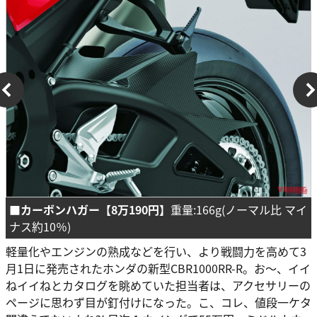
■カーボンハガー【8万190円】
重量:166g(ノーマル比 マイ
ナス約10％)
軽量化やエンジンの熟成などを行い、より戦闘力を高めて3
月1日に発売されたホンダの新型CBR1000RR-R。お〜、イイ
ねイイねとカタログを眺めていた担当者は、アクセサリーの
ページに思わず目が釘付けになった。こ、コレ、値段一ケタ