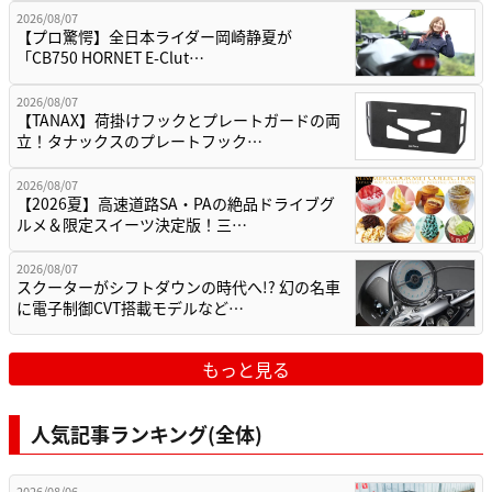
2026/08/07
【プロ驚愕】全日本ライダー岡崎静夏が
「CB750 HORNET E-Clut…
2026/08/07
【TANAX】荷掛けフックとプレートガードの両
立！タナックスのプレートフック…
2026/08/07
【2026夏】高速道路SA・PAの絶品ドライブグ
ルメ＆限定スイーツ決定版！三…
2026/08/07
スクーターがシフトダウンの時代へ!? 幻の名車
に電子制御CVT搭載モデルなど…
もっと見る
人気記事ランキング(全体)
2026/08/06