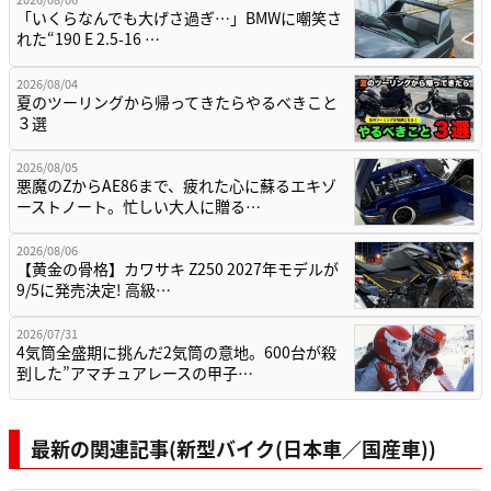
「いくらなんでも大げさ過ぎ…」BMWに嘲笑さ
れた“190 E 2.5-16 …
2026/08/04
夏のツーリングから帰ってきたらやるべきこと
３選
2026/08/05
悪魔のZからAE86まで、疲れた心に蘇るエキゾ
ーストノート。忙しい大人に贈る…
2026/08/06
【黄金の骨格】カワサキ Z250 2027年モデルが
9/5に発売決定! 高級…
2026/07/31
4気筒全盛期に挑んだ2気筒の意地。600台が殺
到した”アマチュアレースの甲子…
最新の関連記事(新型バイク(日本車／国産車))