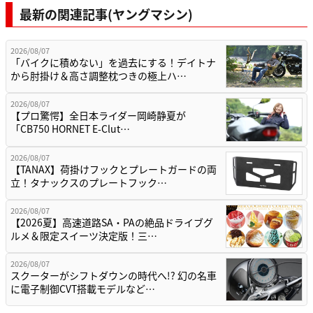
最新の関連記事(ヤングマシン)
2026/08/07
「バイクに積めない」を過去にする！デイトナ
から肘掛け＆高さ調整枕つきの極上ハ…
2026/08/07
【プロ驚愕】全日本ライダー岡崎静夏が
「CB750 HORNET E-Clut…
2026/08/07
【TANAX】荷掛けフックとプレートガードの両
立！タナックスのプレートフック…
2026/08/07
【2026夏】高速道路SA・PAの絶品ドライブグ
ルメ＆限定スイーツ決定版！三…
2026/08/07
スクーターがシフトダウンの時代へ!? 幻の名車
に電子制御CVT搭載モデルなど…