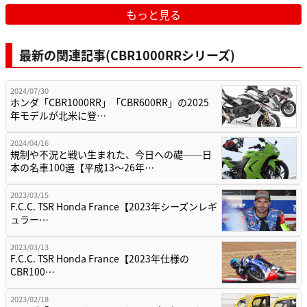
もっと見る
最新の関連記事(CBR1000RRシリーズ)
2024/07/30
ホンダ「CBR1000RR」「CBR600RR」の2025
年モデルが北米に登…
2024/04/16
規制や不況と戦い生まれた、今日への礎──日
本の名車100選【平成13～26年…
2023/03/15
F.C.C. TSR Honda France【2023年シーズンレギ
ュラー…
2023/03/13
F.C.C. TSR Honda France【2023年仕様の
CBR100…
2023/02/18