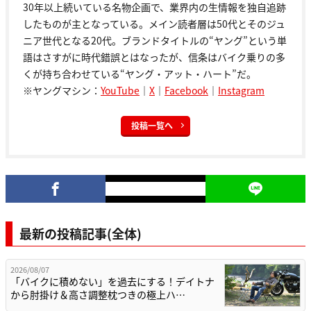
30年以上続いている名物企画で、業界内の生情報を独自追跡
したものが主となっている。メイン読者層は50代とそのジュ
ニア世代となる20代。ブランドタイトルの“ヤング”という単
語はさすがに時代錯誤とはなったが、信条はバイク乗りの多
くが持ち合わせている“ヤング・アット・ハート”だ。
※ヤングマシン：
YouTube
｜
X
｜
Facebook
｜
Instagram
投稿一覧へ
最新の投稿記事(全体)
2026/08/07
「バイクに積めない」を過去にする！デイトナ
から肘掛け＆高さ調整枕つきの極上ハ…