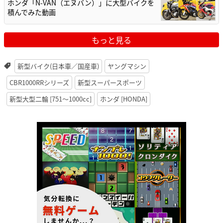
ホンダ「N-VAN（エヌバン）」に大型バイクを
積んでみた動画
もっと見る
新型バイク(日本車／国産車)
ヤングマシン
CBR1000RRシリーズ
新型スーパースポーツ
新型大型二輪 [751〜1000cc]
ホンダ [HONDA]