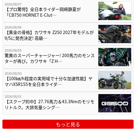
2026/08/07
【プロ驚愕】全日本ライダー岡崎静夏が
「CB750 HORNET E-Clut…
2026/08/06
【黄金の骨格】カワサキ Z250 2027年モデルが
9/5に発売決定! 高級…
2026/08/05
驚異のスーパーチャージャー! 200馬力のモンス
ターが再び。カワサキ「Z H…
2026/08/03
【100㎞/h程度の実用域で十分な加速性能】ヤ
マハXSR155を全日本ライダ…
2026/08/01
【スクープ的中】27.76馬力＆43.3Nmのモリモ
リトルク。大排気量シング…
もっと見る