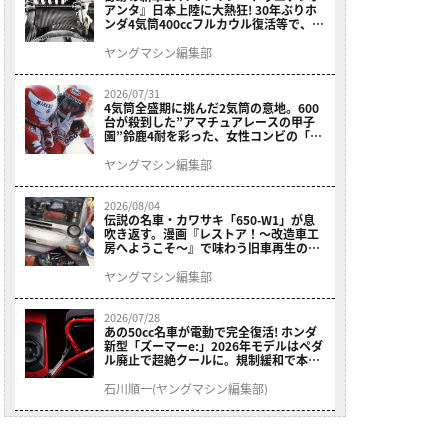
アンタ』日本上陸に大熱狂! 30年ぶりホ
ンダ4気筒400ccフルカウル復活等で、ロ
マン溢れる1ヶ月に【7月ホットなバイク
ニュース振り返り】
ヤングマシン編集部
2026/07/31
4気筒全盛期に挑んだ2気筒の意地。600
台が殺到した”アマチュアレースの甲子
園”鈴鹿4耐を彩った、女性コンビの「ス
ズキGSX400E」が特別展示開始
ヤングマシン編集部
2026/08/04
伝説の名車・カワサキ「650-W1」が息
吹き返す。漫画『レストア！～改造車工
房へようこそ～』で味わう旧車再生のロ
マン
ヤングマシン編集部
2026/07/28
あの50cc名車が電動で完全復活! ホンダ
新型「ズーマーe:」2026年モデルはペダ
ル廃止で超絶クールに。規制緩和で本来
の姿へ【海外】
石川順一(ヤングマシン編集部)