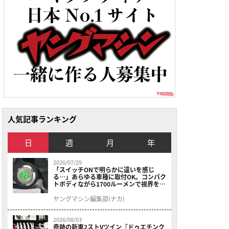
人気記事ランキング
日
週
月
年
2026/07/29
「スイッチONで明らかに違いを感じ
る…」あらゆる車種に取付OK。コンパク
トボディながら1700ルーメンで視界を確
保する［デイトナ・LEDフォグランプユ
ニット プレシャスレイ スモール］
ヤングマシン編集部(ナカ)
2026/08/03
奇跡の新車2ストVツイン『ドゥエチンク