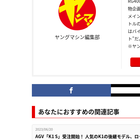
RG4
物企
メイ
トル
はバ
ヤングマシン編集部
ト”だ
※ヤ
あなたにおすすめの関連記事
2023/06/20
AGV「K1 S」受注開始！ 人気のK1の後継モデル、