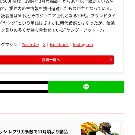
00/500Γ時代（1984年3月号掲載）から30年以上続いている名
画で、業界内の生情報を独自追跡したものが主となっている。
ン読者層は50代とそのジュニア世代となる20代。ブランドタイ
の“ヤング”という単語はさすがに時代錯誤とはなったが、信条
イク乗りの多くが持ち合わせている“ヤング・アット・ハー
。
ングマシン：
YouTube
｜
X
｜
Facebook
｜
Instagram
投稿一覧へ
ロッシ レプリカ多数で11月頃より納品