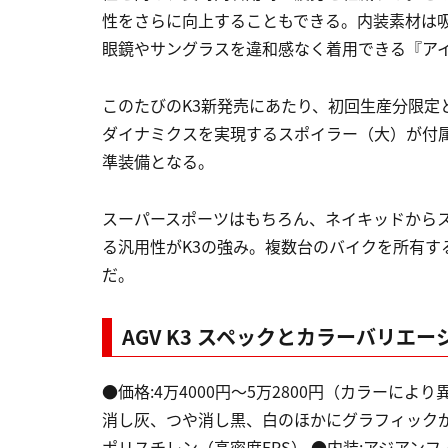
性をさらに向上することもできる。内装素材は
眼鏡やサングラスを違和感なく着用できる『ア
このたびのK3新発売にあたり、初回生産分限定
ダイナミクスを実現するスポイラー（大）が付
準装備となる。
スーパースポーツはもちろん、ネイキッドから
る汎用性がK3の強み。複数台のバイクを所有す
だ。
AGV K3 スペックとカラーバリエー
●価格:4万4000円～5万2800円（カラーにより
消し灰、つや消し黒、白のほかにグラフィックが5パタ
ポリスチレン（高密度EPS） ●内装:アジアンフ