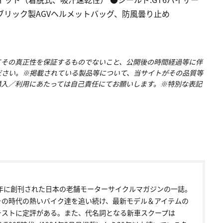
ブリック製AGVヘルメットバッグ、防風曇り止め
てその真正性を保証するものでないこと、公開後の時間経過等に伴
ださい。※掲載されている製品等について、当サイトがその品質等
購入／利用にあたっては自己責任にてお願いします。※特別な表記
72年に創刊された日本の老舗モーターサイクルマガジンの一誌。
その時代の熱いバイク達を追い続け、最新モデル＆アイテムの
テストに定評がある。また、代名詞となる新車スクープは