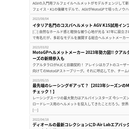
AGVの入門用フルフェイルヘルメットがモデルチェンジして新
フェイス・K1の後継モデルで、AGVがMotoGPで培ったノウ
2023/08/04
イタリア名門のコスパヘルメット AGV K1S試用イ
[◯] 自然なホールド感と軽快な被り心地が光る ’47年に設立
で有名だが、多彩なモデルを展開する総合ヘルメットメーカーだ
2023/03/02
MotoGPヘルメットメーカー 2023年勢力図!! ク
ーズの新規参入も
クアルタラロがHJCと巨額契約！ アレイシはカブトのユーザー
向けてのMotoGPストーブリーグ。それに呼応してか、チーム
2023/05/15
最先端のレーシングギアって？【2023年シーズンのM
チェック！】
レーシングスーツの最大勢力はアルパインスターズ 今シーズ
ロードレース用のヘルメットを投入してきたことだろう。世界
[…]
2022/04/18
ディオールの最新コレクションにD-Air Labエアバ