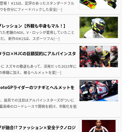
登場！ K1Sは、定評のあったスタンダードフル
ハウを存分にフィードバックした安全[…]
ンプレッション【外観も中身もマル！】
された老舗のAGV。V・ロッシが愛用していたこと
。 新作のK1Sは、スポーツフル[…]
アルタラロ×HJCの巨額契約にアルパインスタ
に スズキの撤退もあって、活発だった2023年に
の移籍に加え、被るヘルメットを変[…]
otoGPライダーのツナギとヘルメットを
ン、装具での注目はアルパインスターズがついに
最高峰のロードレースで開発を続け、市販化を狙
ッグが融合!? ファッション×安全テクノロジ