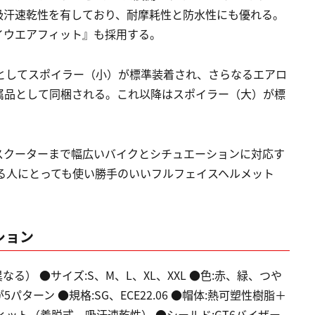
吸汗速乾性を有しており、耐摩耗性と防水性にも優れる。
イウエアフィット』も採用する。
としてスポイラー（小）が標準装着され、さらなるエアロ
属品として同梱される。これ以降はスポイラー（大）が標
スクーターまで幅広いバイクとシチュエーションに対応す
る人にとっても使い勝手のいいフルフェイスヘルメット
ション
異なる） ●サイズ:S、M、L、XL、XXL ●色:赤、緑、つや
ーン ●規格:SG、ECE22.06 ●帽体:熱可塑性樹脂＋
ィット（着脱式、吸汗速乾性） ●シールド:GT6バイザー