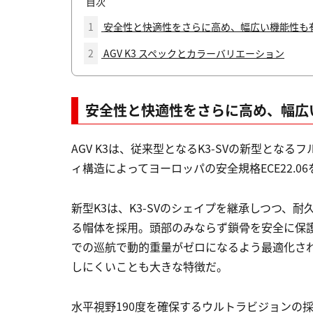
目次
1
安全性と快適性をさらに高め、幅広い機能性も
2
AGV K3 スペックとカラーバリエーション
安全性と快適性をさらに高め、幅広
AGV K3は、従来型となるK3-SVの新型とな
ィ構造によってヨーロッパの安全規格ECE22.
新型K3は、K3-SVのシェイプを継承しつつ、
る帽体を採用。頭部のみならず鎖骨を安全に保護す
での巡航で動的重量がゼロになるよう最適化さ
しにくいことも大きな特徴だ。
水平視野190度を確保するウルトラビジョンの