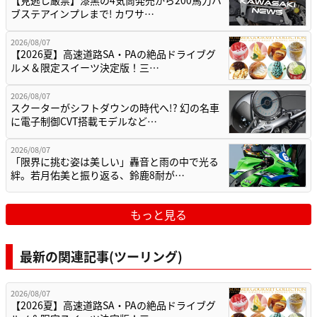
【見逃し厳禁】漆黒の4気筒発売から200馬力ハ
ブステアインプレまで! カワサ…
2026/08/07
【2026夏】高速道路SA・PAの絶品ドライブグ
ルメ＆限定スイーツ決定版！三…
2026/08/07
スクーターがシフトダウンの時代へ!? 幻の名車
に電子制御CVT搭載モデルなど…
2026/08/07
「限界に挑む姿は美しい」轟音と雨の中で光る
絆。若月佑美と振り返る、鈴鹿8耐が…
もっと見る
最新の関連記事(ツーリング)
2026/08/07
【2026夏】高速道路SA・PAの絶品ドライブグ