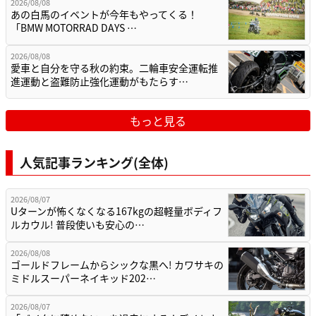
2026/08/08
あの白馬のイベントが今年もやってくる！
「BMW MOTORRAD DAYS …
2026/08/08
愛車と自分を守る秋の約束。二輪車安全運転推
進運動と盗難防止強化運動がもたらす…
もっと見る
人気記事ランキング(全体)
2026/08/07
Uターンが怖くなくなる167kgの超軽量ボディフ
ルカウル! 普段使いも安心の…
2026/08/08
ゴールドフレームからシックな黒へ! カワサキの
ミドルスーパーネイキッド202…
2026/08/07