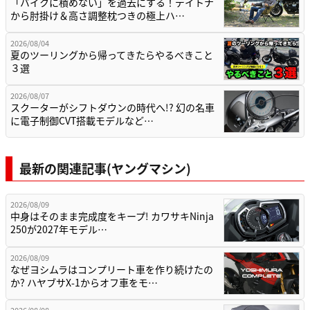
「バイクに積めない」を過去にする！デイトナ
から肘掛け＆高さ調整枕つきの極上ハ…
2026/08/04
夏のツーリングから帰ってきたらやるべきこと
３選
2026/08/07
スクーターがシフトダウンの時代へ!? 幻の名車
に電子制御CVT搭載モデルなど…
最新の関連記事(ヤングマシン)
2026/08/09
中身はそのまま完成度をキープ! カワサキNinja
250が2027年モデル…
2026/08/09
なぜヨシムラはコンプリート車を作り続けたの
か? ハヤブサX-1からオフ車をモ…
2026/08/08