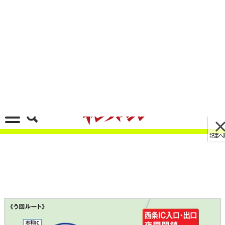
記事へ戻る
[画像 No.7/7]う回して志和IC/高屋ICへ! E2山陽
自動車道 西条ICの入口/出口が夜間閉鎖
2023/09/04