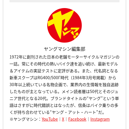
ヤングマシン編集部
1972年に創刊された日本の老舗モーターサイクルマガジンの
一誌。常にその時代の熱いバイク達を追い続け、最新モデル
＆アイテムの実証テストに定評がある。また、代名詞となる
新車スクープはRG400/500Γ時代（1984年3月号掲載）から
30年以上続いている名物企画で、業界内の生情報を独自追跡
したものが主となっている。メイン読者層は50代とそのジュ
ニア世代となる20代。ブランドタイトルの“ヤング”という単
語はさすがに時代錯誤とはなったが、信条はバイク乗りの多
くが持ち合わせている“ヤング・アット・ハート”だ。
※ヤングマシン：
YouTube
｜
X
｜
Facebook
｜
Instagram