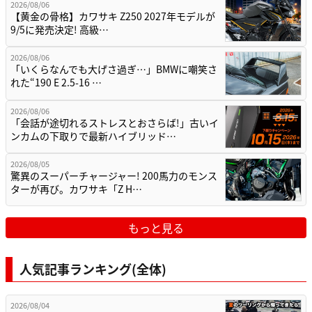
2026/08/06
【黄金の骨格】カワサキ Z250 2027年モデルが
9/5に発売決定! 高級…
2026/08/06
「いくらなんでも大げさ過ぎ…」BMWに嘲笑さ
れた“190 E 2.5-16 …
2026/08/06
「会話が途切れるストレスとおさらば!」古いイ
ンカムの下取りで最新ハイブリッド…
2026/08/05
驚異のスーパーチャージャー! 200馬力のモンス
ターが再び。カワサキ「Z H…
もっと見る
人気記事ランキング(全体)
2026/08/04