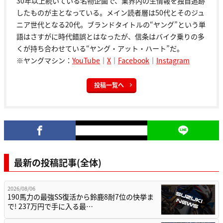
30年以上続いている名物企画で、業界内の生情報を独自追跡
したものが主となっている。メイン読者層は50代とそのジュ
ニア世代となる20代。ブランドタイトルの“ヤング”という単
語はさすがに時代錯誤とはなったが、信条はバイク乗りの多
くが持ち合わせている“ヤング・アット・ハート”だ。
※ヤングマシン：
YouTube
｜
X
｜
Facebook
｜
Instagram
投稿一覧へ
最新の投稿記事(全体)
2026/08/06
190馬力の最強SS復活から鈴鹿8耐7位の快挙ま
で! 237万円で手に入る最…