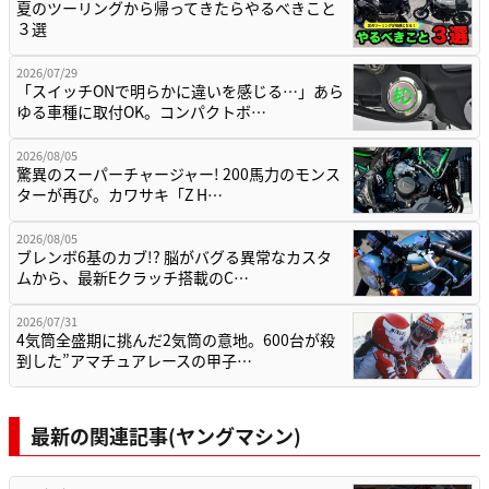
夏のツーリングから帰ってきたらやるべきこと
３選
2026/07/29
「スイッチONで明らかに違いを感じる…」あら
ゆる車種に取付OK。コンパクトボ…
2026/08/05
驚異のスーパーチャージャー! 200馬力のモンス
ターが再び。カワサキ「Z H…
2026/08/05
ブレンボ6基のカブ!? 脳がバグる異常なカスタ
ムから、最新Eクラッチ搭載のC…
2026/07/31
4気筒全盛期に挑んだ2気筒の意地。600台が殺
到した”アマチュアレースの甲子…
最新の関連記事(ヤングマシン)