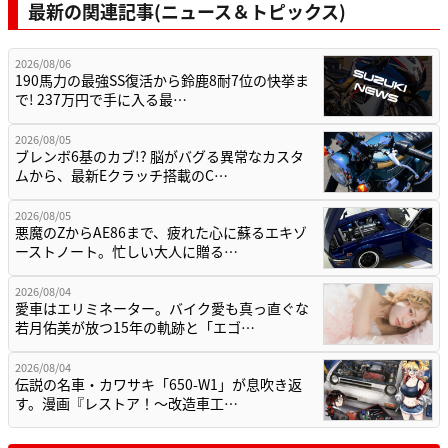
最新の関連記事(ニュース＆トピックス)
2026/08/06
190馬力の最強SS復活から鈴鹿8耐7位の快挙ま
で! 237万円で手に入る最…
2026/08/05
ブレンボ6基のカブ!? 脳がバグる異常なカスタ
ムから、最新Eクラッチ搭載のC…
2026/08/05
悪魔のZからAE86まで、疲れた心に蘇るエキゾ
ーストノート。忙しい大人に贈る…
2026/08/04
愛車はエリミネーター。バイク愛も真っ直ぐな
若月佑美が放つ15年の軌跡と「エゴ…
2026/08/04
伝説の名車・カワサキ「650-W1」が息吹き返
す。漫画『レストア！～改造車工…