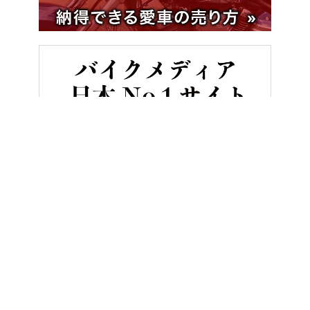
HOME
ニュース＆トピックス
う回して志和IC/高屋ICへ! E2山
ヤングマシンとは？
ご利用案内
執筆／編集メンバー