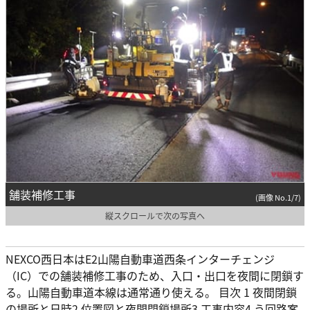
舗装補修工事
(画像 No.1/7)
縦スクロールで次の写真へ
NEXCO西日本はE2山陽自動車道西条インターチェンジ
（IC）での舗装補修工事のため、入口・出口を夜間に閉鎖す
る。山陽自動車道本線は通常通り使える。 目次 1 夜間閉鎖
の場所と日時2 位置図と夜間閉鎖場所3 工事内容4 う回路案