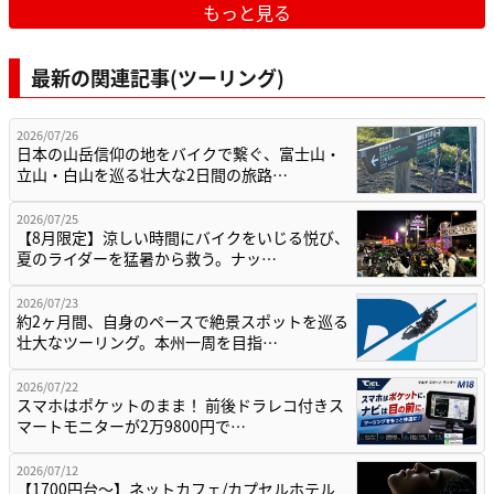
もっと見る
最新の関連記事(ツーリング)
2026/07/26
日本の山岳信仰の地をバイクで繋ぐ、富士山・
立山・白山を巡る壮大な2日間の旅路…
2026/07/25
【8月限定】涼しい時間にバイクをいじる悦び、
夏のライダーを猛暑から救う。ナッ…
2026/07/23
約2ヶ月間、自身のペースで絶景スポットを巡る
壮大なツーリング。本州一周を目指…
2026/07/22
スマホはポケットのまま！ 前後ドラレコ付きス
マートモニターが2万9800円で…
2026/07/12
【1700円台～】ネットカフェ/カプセルホテル