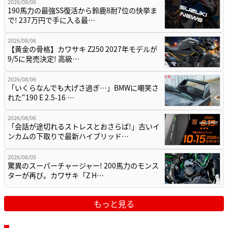
2026/08/06
190馬力の最強SS復活から鈴鹿8耐7位の快挙ま
で! 237万円で手に入る最…
2026/08/06
【黄金の骨格】カワサキ Z250 2027年モデルが
9/5に発売決定! 高級…
2026/08/06
「いくらなんでも大げさ過ぎ…」BMWに嘲笑さ
れた“190 E 2.5-16 …
2026/08/06
「会話が途切れるストレスとおさらば!」古いイ
ンカムの下取りで最新ハイブリッド…
2026/08/05
驚異のスーパーチャージャー! 200馬力のモンス
ターが再び。カワサキ「Z H…
もっと見る