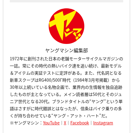
ヤングマシン編集部
1972年に創刊された日本の老舗モーターサイクルマガジンの
一誌。常にその時代の熱いバイク達を追い続け、最新モデル
＆アイテムの実証テストに定評がある。また、代名詞となる
新車スクープはRG400/500Γ時代（1984年3月号掲載）から
30年以上続いている名物企画で、業界内の生情報を独自追跡
したものが主となっている。メイン読者層は50代とそのジュ
ニア世代となる20代。ブランドタイトルの“ヤング”という単
語はさすがに時代錯誤とはなったが、信条はバイク乗りの多
くが持ち合わせている“ヤング・アット・ハート”だ。
※ヤングマシン：
YouTube
｜
X
｜
Facebook
｜
Instagram