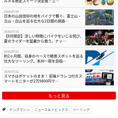
ルメ＆限定スイーツ決定版！三…
2026/07/26
日本の山岳信仰の地をバイクで繋ぐ、富士山・
立山・白山を巡る壮大な2日間の旅路…
2026/07/25
【8月限定】涼しい時間にバイクをいじる悦び、
夏のライダーを猛暑から救う。ナッ…
2026/07/23
約2ヶ月間、自身のペースで絶景スポットを巡る
壮大なツーリング。本州一周を目指…
2026/07/22
スマホはポケットのまま！ 前後ドラレコ付きス
マートモニターが2万9800円で…
もっと見る
ヤングマシン
ニュース＆トピックス
ツーリング