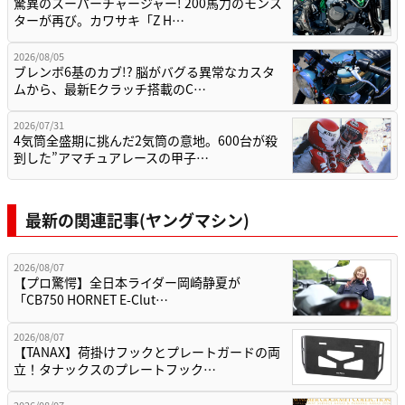
驚異のスーパーチャージャー! 200馬力のモンス
ターが再び。カワサキ「Z H…
2026/08/05
ブレンボ6基のカブ!? 脳がバグる異常なカスタ
ムから、最新Eクラッチ搭載のC…
2026/07/31
4気筒全盛期に挑んだ2気筒の意地。600台が殺
到した”アマチュアレースの甲子…
最新の関連記事(ヤングマシン)
2026/08/07
【プロ驚愕】全日本ライダー岡崎静夏が
「CB750 HORNET E-Clut…
2026/08/07
【TANAX】荷掛けフックとプレートガードの両
立！タナックスのプレートフック…
2026/08/07