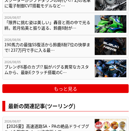
スクーターがシフトダウンの時代へ!? 幻の名車
に電子制御CVT搭載モデルなど…
2026/08/07
「限界に挑む姿は美しい」轟音と雨の中で光る
絆。若月佑美と振り返る、鈴鹿8耐が…
2026/08/06
190馬力の最強SS復活から鈴鹿8耐7位の快挙ま
で! 237万円で手に入る最…
2026/08/05
ブレンボ6基のカブ!? 脳がバグる異常なカスタ
ムから、最新Eクラッチ搭載のC…
もっと見る
最新の関連記事(ツーリング)
2026/08/07
【2026夏】高速道路SA・PAの絶品ドライブグ