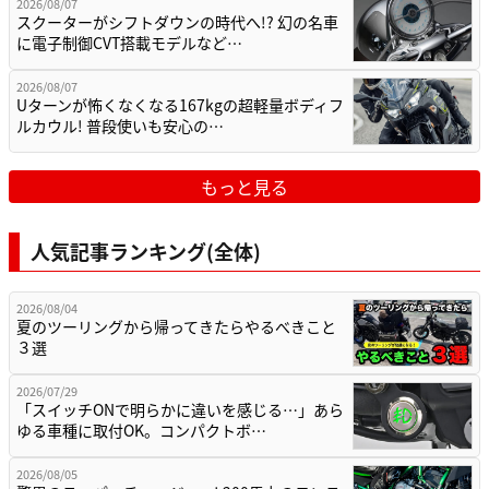
2026/08/07
スクーターがシフトダウンの時代へ!? 幻の名車
に電子制御CVT搭載モデルなど…
2026/08/07
Uターンが怖くなくなる167kgの超軽量ボディフ
ルカウル! 普段使いも安心の…
もっと見る
人気記事ランキング(全体)
2026/08/04
夏のツーリングから帰ってきたらやるべきこと
３選
2026/07/29
「スイッチONで明らかに違いを感じる…」あら
ゆる車種に取付OK。コンパクトボ…
2026/08/05