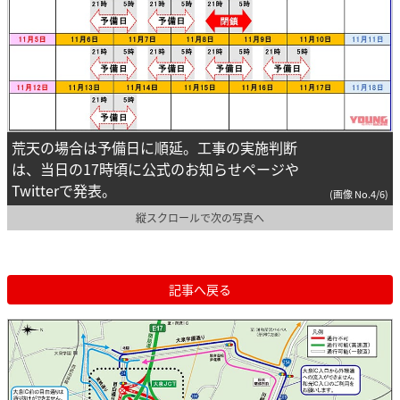
荒天の場合は予備日に順延。工事の実施判断
は、当日の17時頃に公式のお知らせページや
Twitterで発表。
(画像 No.4/6)
縦スクロールで次の写真へ
記事へ戻る