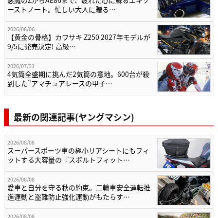
ーストノート。忙しい大人に贈る…
2026/08/06
【黄金の骨格】カワサキ Z250 2027年モデルが
9/5に発売決定! 高級…
2026/07/31
4気筒全盛期に挑んだ2気筒の意地。600台が殺
到した”アマチュアレースの甲子…
最新の関連記事(ヤングマシン)
2026/08/08
スーパースポーツ車の極小リアシートにもフィ
ットする大容量の『スポルトフィット…
2026/08/08
愛車と自分を守る秋の約束。二輪車安全運転推
進運動と盗難防止強化運動がもたらす…
2026/08/08