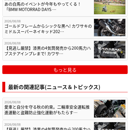
あの白馬のイベントが今年もやってくる！
「BMW MOTORRAD DAYS …
2026/08/08
ゴールドフレームからシックな黒へ! カワサキの
ミドルスーパーネイキッド202…
2026/08/08
【見逃し厳禁】漆黒の4気筒発売から200馬力ハ
ブステアインプレまで! カワサ…
もっと見る
最新の関連記事(ニュース＆トピックス)
2026/08/08
愛車と自分を守る秋の約束。二輪車安全運転推
進運動と盗難防止強化運動がもたらす…
2026/08/08
【見逃し厳禁】漆黒の4気筒発売から200馬力ハ