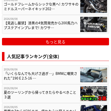
ゴールドフレームからシックな黒へ! カワサキの
ミドルスーパーネイキッド202…
2026/08/08
【見逃し厳禁】漆黒の4気筒発売から200馬力ハ
ブステアインプレまで! カワサ…
もっと見る
人気記事ランキング(全体)
2026/08/06
「いくらなんでも大げさ過ぎ…」BMWに嘲笑さ
れた“190 E 2.5-16 …
2026/08/04
夏のツーリングから帰ってきたらやるべきこと
３選
2026/08/05
悪魔のZからAE86まで、疲れた心に蘇るエキゾ