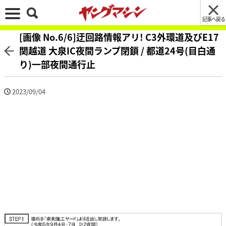
記事へ戻る
[画像 No.6/6]迂回路情報アリ! C3外環道及びE17
関越道 大泉IC夜間ランプ閉鎖 / 都道24号(目白通
り)一部夜間通行止
2023/09/04