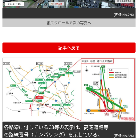
(画像 No.2/6)
縦スクロールで次の写真へ
記事へ戻る
各路線に付しているC3等の表示は、高速道路等
の路線番号（ナンバリング）を示している。
(画像 No.3/6)