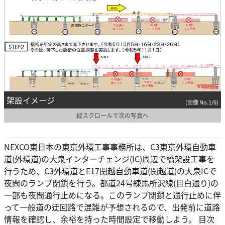
架設イメージ
(画像 No.1/6)
縦スクロールで次の写真へ
NEXCO東日本の東京外環工事事務所は、C3東京外環自動車
道(外環道)の大泉インターチェンジ(IC)周辺で橋架設工事を
行うため、C3外環道とE17関越自動車道(関越道)の大泉ICで
夜間のランプ閉鎖を行う。都道24号練馬所沢線(目白通り)の
一部も夜間通行止めになる。このランプ閉鎖と通行止めに伴
って一般道の迂回路で混雑が予想されるので、出発前に道路
情報を確認し、余裕を持った時間設定で移動しよう。 目次