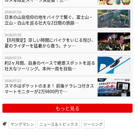
2026/07/26
日本の山岳信仰の地をバイクで繋ぐ、富士山・
立山・白山を巡る壮大な2日間の旅路…
2026/07/25
【8月限定】涼しい時間にバイクをいじる悦び、
夏のライダーを猛暑から救う。ナッ…
2026/07/23
約2ヶ月間、自身のペースで絶景スポットを巡る
壮大なツーリング。本州一周を目指…
2026/07/22
スマホはポケットのまま！ 前後ドラレコ付きス
マートモニターが2万9800円で…
もっと見る
ヤングマシン
ニュース＆トピックス
ツーリング