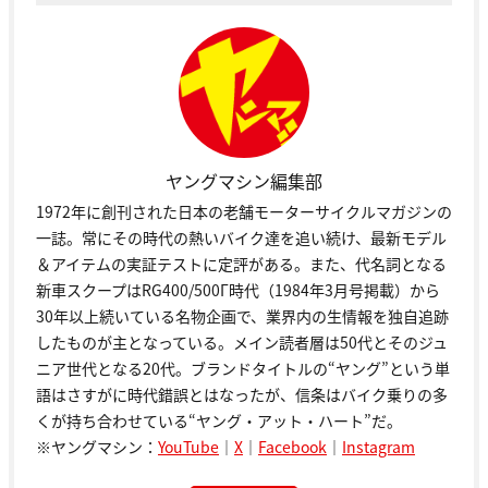
ヤングマシン編集部
1972年に創刊された日本の老舗モーターサイクルマガジンの
一誌。常にその時代の熱いバイク達を追い続け、最新モデル
＆アイテムの実証テストに定評がある。また、代名詞となる
新車スクープはRG400/500Γ時代（1984年3月号掲載）から
30年以上続いている名物企画で、業界内の生情報を独自追跡
したものが主となっている。メイン読者層は50代とそのジュ
ニア世代となる20代。ブランドタイトルの“ヤング”という単
語はさすがに時代錯誤とはなったが、信条はバイク乗りの多
くが持ち合わせている“ヤング・アット・ハート”だ。
※ヤングマシン：
YouTube
｜
X
｜
Facebook
｜
Instagram