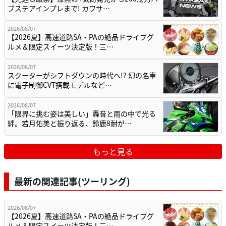
ブステアインプレまで! カワサ…
2026/08/07
【2026夏】高速道路SA・PAの絶品ドライブグ
ルメ＆限定スイーツ決定版！三…
2026/08/07
スクーターがシフトダウンの時代へ!? 幻の名車
に電子制御CVT搭載モデルなど…
2026/08/07
「限界に挑む姿は美しい」轟音と雨の中で光る
絆。若月佑美と振り返る、鈴鹿8耐が…
もっと見る
最新の関連記事(ツーリング)
2026/08/07
【2026夏】高速道路SA・PAの絶品ドライブグ
ルメ＆限定スイーツ決定版！三…