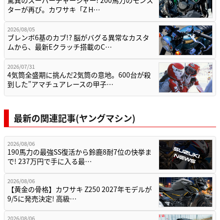
ターが再び。カワサキ「Z H…
2026/08/05
ブレンボ6基のカブ!? 脳がバグる異常なカスタ
ムから、最新Eクラッチ搭載のC…
2026/07/31
4気筒全盛期に挑んだ2気筒の意地。600台が殺
到した”アマチュアレースの甲子…
最新の関連記事(ヤングマシン)
2026/08/06
190馬力の最強SS復活から鈴鹿8耐7位の快挙ま
で! 237万円で手に入る最…
2026/08/06
【黄金の骨格】カワサキ Z250 2027年モデルが
9/5に発売決定! 高級…
2026/08/06