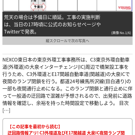
荒天の場合は予備日に順延。工事の実施判断
は、当日の17時頃に公式のお知らせページや
Twitterで発表。
(画像 No.1/6)
縦スクロールで次の写真へ
NEXCO東日本の東京外環工事事務所は、C3東京外環自動車
道(外環道)の大泉インターチェンジ(IC)周辺で橋架設工事を
行うため、C3外環道とE17関越自動車道(関越道)の大泉ICで
夜間のランプ閉鎖を行う。都道24号練馬所沢線(目白通り)の
一部も夜間通行止めになる。このランプ閉鎖と通行止めに伴
って一般道の迂回路で混雑が予想されるので、出発前に道路
情報を確認し、余裕を持った時間設定で移動しよう。 目次
[…]
【この記事を最初から読む】
迂回路情報アリ! C3外環道及びE17関越道 大泉IC夜間ランプ閉