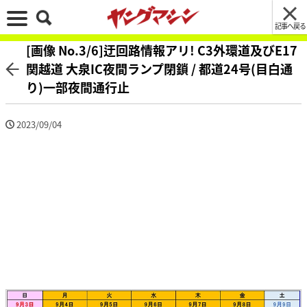
記事へ戻る
[画像 No.3/6]迂回路情報アリ! C3外環道及びE17
関越道 大泉IC夜間ランプ閉鎖 / 都道24号(目白通
り)一部夜間通行止
2023/09/04