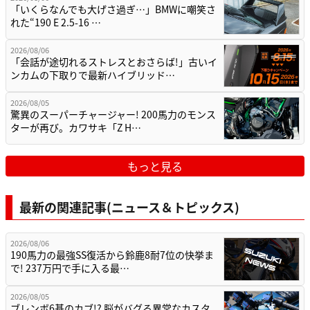
「いくらなんでも大げさ過ぎ…」BMWに嘲笑さ
れた“190 E 2.5-16 …
2026/08/06
「会話が途切れるストレスとおさらば!」古いイ
ンカムの下取りで最新ハイブリッド…
2026/08/05
驚異のスーパーチャージャー! 200馬力のモンス
ターが再び。カワサキ「Z H…
もっと見る
最新の関連記事(ニュース＆トピックス)
2026/08/06
190馬力の最強SS復活から鈴鹿8耐7位の快挙ま
で! 237万円で手に入る最…
2026/08/05
ブレンボ6基のカブ!? 脳がバグる異常なカスタ