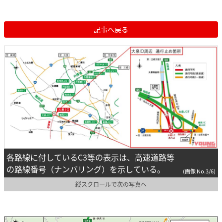
記事へ戻る
各路線に付しているC3等の表示は、高速道路等
の路線番号（ナンバリング）を示している。
(画像 No.3/6)
縦スクロールで次の写真へ