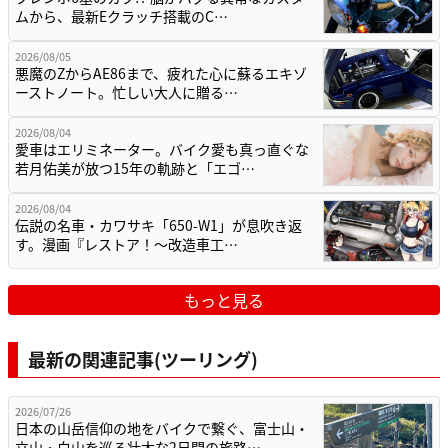
ムから、最新Eクラッチ搭載のC…
2026/08/05
悪魔のZからAE86まで、疲れた心に蘇るエキゾ
ーストノート。忙しい大人に贈る…
2026/08/04
愛車はエリミネーター。バイク愛も真っ直ぐな
若月佑美が放つ15年の軌跡と「エゴ…
2026/08/04
伝説の名車・カワサキ「650-W1」が息吹き返
す。漫画『レストア！～改造車工…
もっと見る
最新の関連記事(ツーリング)
2026/07/26
日本の山岳信仰の地をバイクで繋ぐ、富士山・
立山・白山を巡る壮大な2日間の旅路…