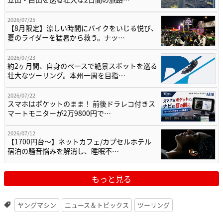
2026/07/25
【8月限定】涼しい時間にバイクをいじる悦び、
夏のライダーを猛暑から救う。ナッ…
2026/07/23
約2ヶ月間、自身のペースで絶景スポットを巡る
壮大なツーリング。本州一周を目指…
2026/07/22
スマホはポケットのまま！ 前後ドラレコ付きス
マートモニターが2万9800円で…
2026/07/12
【1700円台～】ネットカフェ/カプセルホテル
宿泊の騒音悩みを解消し、睡眠不…
もっと見る
ヤングマシン
ニュース＆トピックス
ツーリング