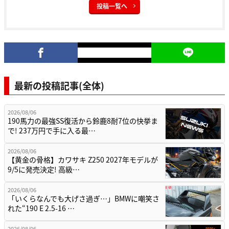
投稿一覧へ
最新の投稿記事(全体)
2026/08/06
190馬力の最強SS復活から鈴鹿8耐7位の快挙ま
で! 237万円で手に入る最…
2026/08/06
【黄金の骨格】カワサキ Z250 2027年モデルが
9/5に発売決定! 高級…
2026/08/06
「いくらなんでも大げさ過ぎ…」BMWに嘲笑さ
れた“190 E 2.5-16 …
2026/08/06