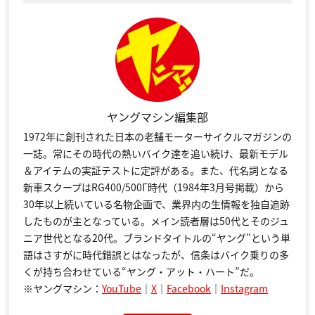
ヤングマシン編集部
1972年に創刊された日本の老舗モーターサイクルマガジンの
一誌。常にその時代の熱いバイク達を追い続け、最新モデル
＆アイテムの実証テストに定評がある。また、代名詞となる
新車スクープはRG400/500Γ時代（1984年3月号掲載）から
30年以上続いている名物企画で、業界内の生情報を独自追跡
したものが主となっている。メイン読者層は50代とそのジュ
ニア世代となる20代。ブランドタイトルの“ヤング”という単
語はさすがに時代錯誤とはなったが、信条はバイク乗りの多
くが持ち合わせている“ヤング・アット・ハート”だ。
※ヤングマシン：
YouTube
｜
X
｜
Facebook
｜
Instagram