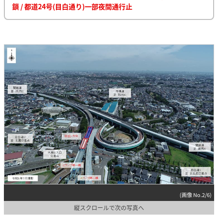
鎖 / 都道24号(目白通り)一部夜間通行止
(画像 No.2/6)
縦スクロールで次の写真へ