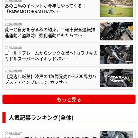
2026/08/08
あの白馬のイベントが今年もやってくる！
「BMW MOTORRAD DAYS …
2026/08/08
愛車と自分を守る秋の約束。二輪車安全運転推
進運動と盗難防止強化運動がもたらす…
2026/08/08
ゴールドフレームからシックな黒へ! カワサキの
ミドルスーパーネイキッド202…
2026/08/08
【見逃し厳禁】漆黒の4気筒発売から200馬力ハ
ブステアインプレまで! カワサ…
もっと見る
人気記事ランキング(全体)
2026/08/07