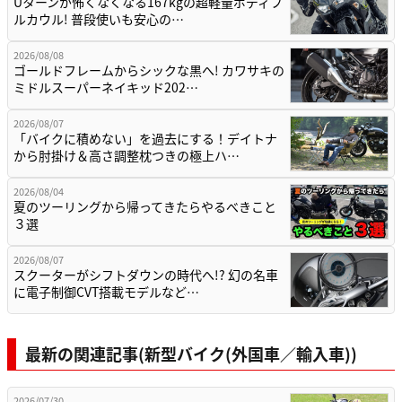
Uターンが怖くなくなる167kgの超軽量ボディフ
ルカウル! 普段使いも安心の…
2026/08/08
ゴールドフレームからシックな黒へ! カワサキの
ミドルスーパーネイキッド202…
2026/08/07
「バイクに積めない」を過去にする！デイトナ
から肘掛け＆高さ調整枕つきの極上ハ…
2026/08/04
夏のツーリングから帰ってきたらやるべきこと
３選
2026/08/07
スクーターがシフトダウンの時代へ!? 幻の名車
に電子制御CVT搭載モデルなど…
最新の関連記事(新型バイク(外国車／輸入車))
2026/07/30