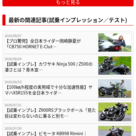
もっと見る
最新の関連記事(試乗インプレッション／テスト)
2026/08/07
【プロ驚愕】全日本ライダー岡崎静夏が
「CB750 HORNET E-Clut…
2026/08/04
【試乗インプレ】カワサキ Ninja 500 / Z500の
凄さとは？青木宣…
2026/08/03
【100㎞/h程度の実用域で十分な加速性能】ヤ
マハXSR155を全日本ライダ…
2026/07/31
【試乗インプレ】Z900RSブラックボール「見た
目は変わらないのに乗ると別モ…
2026/07/30
【試乗インプレ】ビモータ KB998 Rimini｜