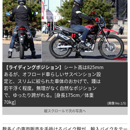
【ライディングポジション】
シート高は825mm
あるが、オフロード車らしいサスペンション設
定と、スリムに絞られた車体のおかげで、踵は
若干浮く程度。無理がなく自然なポジション
で、ゆったり跨がれる。[身長175cm／体重
70kg]
(画像 No.1/5)
縦スクロールで次の写真へ
数多くの車両販売を手掛けるバイク館が、輸入バイクをテー