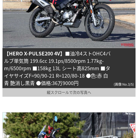
【HERO X-PULSE200 4V】
■油冷4ストOHC4バ
ルブ単気筒 199.6cc 19.1ps/8500rpm 1.77kg-
m/6500rpm ■158kg 13L シート高825mm ■タ
イヤサイズF=90/90-21 R=120/80-18 ●色:赤 白
青 艶消し黒青 ●価格:36万9000円
(画像 No.3/5)
縦スクロールで次の写真へ