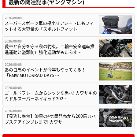
最新の関連記事(ヤングマシン)
2026/08/08
スーパースポーツ車の極小リアシートにもフィ
ットする大容量の『スポルトフィット…
2026/08/08
愛車と自分を守る秋の約束。二輪車安全運転推
進運動と盗難防止強化運動がもたらす…
2026/08/08
あの白馬のイベントが今年もやってくる！
「BMW MOTORRAD DAYS …
2026/08/08
ゴールドフレームからシックな黒へ! カワサキの
ミドルスーパーネイキッド202…
2026/08/08
【見逃し厳禁】漆黒の4気筒発売から200馬力ハ
ブステアインプレまで! カワサ…