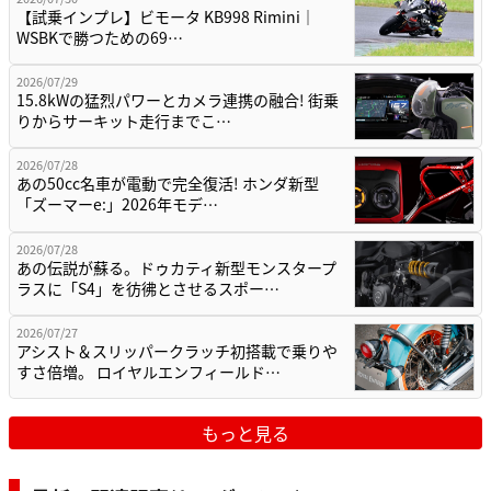
【試乗インプレ】ビモータ KB998 Rimini｜
WSBKで勝つための69…
2026/07/29
15.8kWの猛烈パワーとカメラ連携の融合! 街乗
りからサーキット走行までこ…
2026/07/28
あの50cc名車が電動で完全復活! ホンダ新型
「ズーマーe:」2026年モデ…
2026/07/28
あの伝説が蘇る。ドゥカティ新型モンスタープ
ラスに「S4」を彷彿とさせるスポー…
2026/07/27
アシスト＆スリッパークラッチ初搭載で乗りや
すさ倍増。 ロイヤルエンフィールド…
もっと見る