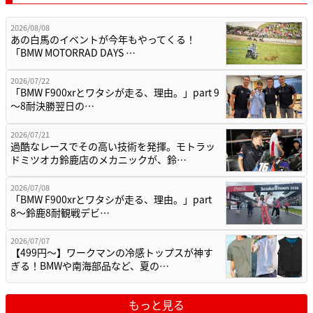
2026/08/08
あの白馬のイベントが今年もやってくる！
「BMW MOTORRAD DAYS …
2026/07/22
「BMW F900xrとワタシが走る、理由。」part 9
〜8耐決勝翌日の…
2026/07/21
過酷なレースでその高い技術を発揮。モトラッ
ドミツオカ鈴鹿店のメカニックが、鈴…
2026/07/08
「BMW F900xrとワタシが走る、理由。」part
8〜鈴鹿8耐観戦デビ…
2026/07/07
【499円〜】ワークマンの冷感トップスが神す
ぎる！BMWや南海部品など、夏の…
もっと見る