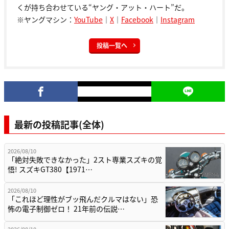
くが持ち合わせている“ヤング・アット・ハート”だ。
※ヤングマシン：
YouTube
｜
X
｜
Facebook
｜
Instagram
投稿一覧へ
最新の投稿記事(全体)
2026/08/10
「絶対失敗できなかった」2スト専業スズキの覚
悟! スズキGT380【1971…
2026/08/10
「これほど理性がブッ飛んだクルマはない」恐
怖の電子制御ゼロ！ 21年前の伝説…
2026/08/10