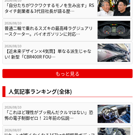
「自分たちがワクワクするモノを生み出す」RS
タイチ創業者＆3代目社長が語る歴…
2026/08/10
普通二輪で乗れるスズキの最高峰ラグジュアリ
ースクーター。バイオガソリンに対応…
2026/08/10
【近未来デザイン×4気筒】単なる派生じゃな
い! 新型「CBR400R FOU…
もっと見る
人気記事ランキング(全体)
2026/08/10
「これほど理性がブッ飛んだクルマはない」恐
怖の電子制御ゼロ！ 21年前の伝説…
2026/08/07