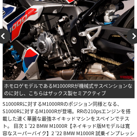
ホモロゲモデルであるM1000RRが機械式サスペンションな
のに対し、こちらはザックス製セミアクティブ
S1000RRに対するM1000RRのポジション同様となる、
S1000Rに対するM1000Rが登場。RRの210psエンジンを搭
載した速く華麗な最強ネイキッドマシンをスペインでテス
ト。 目次 1 ‘22 BMW M1000R【ネイキッド版Mモデルは寛
容なスーパーバイク】2 ‘22 BMW M1000R 試乗インプレッシ