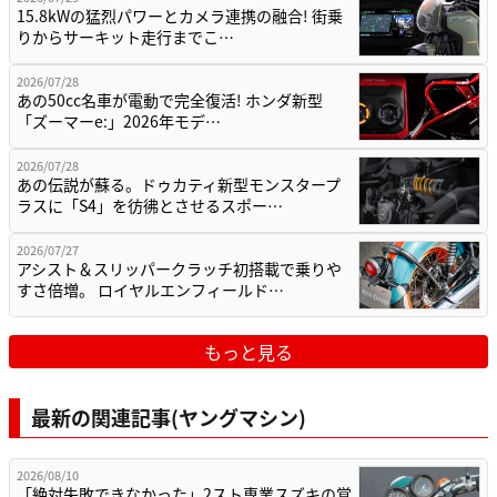
15.8kWの猛烈パワーとカメラ連携の融合! 街乗
りからサーキット走行までこ…
2026/07/28
あの50cc名車が電動で完全復活! ホンダ新型
「ズーマーe:」2026年モデ…
2026/07/28
あの伝説が蘇る。ドゥカティ新型モンスタープ
ラスに「S4」を彷彿とさせるスポー…
2026/07/27
アシスト＆スリッパークラッチ初搭載で乗りや
すさ倍増。 ロイヤルエンフィールド…
もっと見る
最新の関連記事(ヤングマシン)
2026/08/10
「絶対失敗できなかった」2スト専業スズキの覚