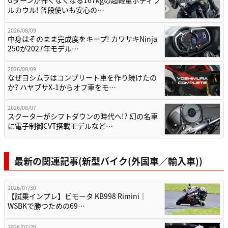
Uターンが怖くなくなる167kgの超軽量ボディフ
ルカウル! 普段使いも安心の…
2026/08/09
中身はそのまま完成度をキープ! カワサキNinja
250が2027年モデル…
2026/08/09
なぜヨシムラはコンプリート車を作り続けたの
か? ハヤブサX-1からオフ車をモ…
2026/08/07
スクーターがシフトダウンの時代へ!? 幻の名車
に電子制御CVT搭載モデルなど…
最新の関連記事(新型バイク(外国車／輸入車))
2026/07/30
【試乗インプレ】ビモータ KB998 Rimini｜
WSBKで勝つための69…
2026/07/29