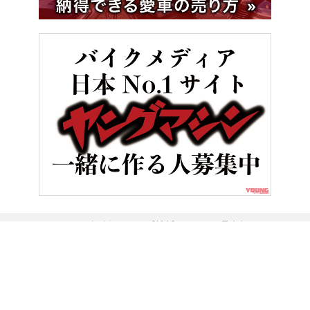
HOME
バイク／オートバイ［新車］
BMW最強ネイキッド! M1
ヤングマシンとは？
ご利用案内
執筆／編集メンバー