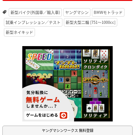
新型バイク(外国車／輸入車)
ヤングマシン
BMWモトラッド
試乗インプレッション／テスト
新型大型二輪 [751〜1000cc]
新型ネイキッド
ヤングマシンワークス 無料登録