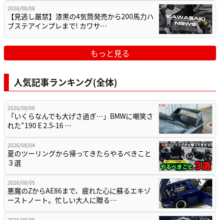
2026/08/08
【見逃し厳禁】漆黒の4気筒発売から200馬力ハ
ブステアインプレまで! カワサ…
もっと見る
人気記事ランキング(全体)
2026/08/06
「いくらなんでも大げさ過ぎ…」BMWに嘲笑さ
れた“190 E 2.5-16 …
2026/08/04
夏のツーリングから帰ってきたらやるべきこと
３選
2026/08/05
悪魔のZからAE86まで、疲れた心に蘇るエキゾ
ーストノート。忙しい大人に贈る…
2026/08/06