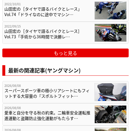
2022/10/01
山田宏の［タイヤで語るバイクとレース」
Vol.74「ドライなのに途中でマシン…
2022/09/15
山田宏の［タイヤで語るバイクとレース］
Vol.73「手術から36時間で決勝レ…
もっと見る
最新の関連記事(ヤングマシン)
2026/08/08
スーパースポーツ車の極小リアシートにもフィ
ットする大容量の『スポルトフィット…
2026/08/08
愛車と自分を守る秋の約束。二輪車安全運転推
進運動と盗難防止強化運動がもたらす…
2026/08/08