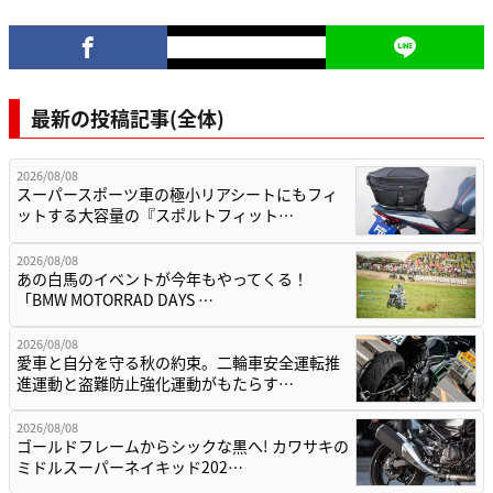
最新の投稿記事(全体)
2026/08/08
スーパースポーツ車の極小リアシートにもフィ
ットする大容量の『スポルトフィット…
2026/08/08
あの白馬のイベントが今年もやってくる！
「BMW MOTORRAD DAYS …
2026/08/08
愛車と自分を守る秋の約束。二輪車安全運転推
進運動と盗難防止強化運動がもたらす…
2026/08/08
ゴールドフレームからシックな黒へ! カワサキの
ミドルスーパーネイキッド202…