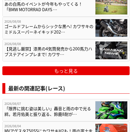
あの白馬のイベントが今年もやってくる！
「BMW MOTORRAD DAYS …
2026/08/08
ゴールドフレームからシックな黒へ! カワサキの
ミドルスーパーネイキッド202…
2026/08/08
【見逃し厳禁】漆黒の4気筒発売から200馬力ハ
ブステアインプレまで! カワサ…
もっと見る
最新の関連記事(レース)
2026/08/07
「限界に挑む姿は美しい」轟音と雨の中で光る
絆。若月佑美と振り返る、鈴鹿8耐が…
2026/08/04
MVアグスタ750SSにカワサキH2も！雨の富士を