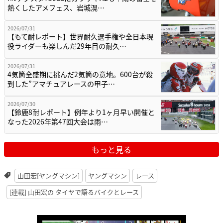
熱くしたアメフェス、岩城滉…
2026/07/31
【もて耐レポート】世界耐久選手権や全日本現
役ライダーも楽しんだ29年目の耐久…
2026/07/31
4気筒全盛期に挑んだ2気筒の意地。600台が殺
到した”アマチュアレースの甲子…
2026/07/30
【鈴鹿8耐レポート】例年より1ヶ月早い開催と
なった2026年第47回大会は雨…
もっと見る
山田宏[ヤングマシン]
ヤングマシン
レース
[連載] 山田宏の タイヤで語るバイクとレース