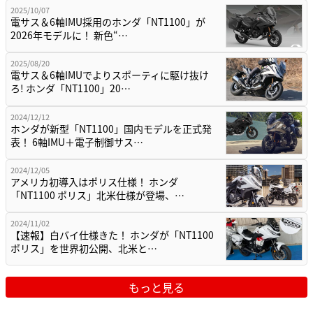
2025/10/07
電サス＆6軸IMU採用のホンダ「NT1100」が
2026年モデルに！ 新色“…
2025/08/20
電サス＆6軸IMUでよりスポーティに駆け抜け
ろ! ホンダ「NT1100」20…
2024/12/12
ホンダが新型「NT1100」国内モデルを正式発
表！ 6軸IMU＋電子制御サス…
2024/12/05
アメリカ初導入はポリス仕様！ ホンダ
「NT1100 ポリス」北米仕様が登場、…
2024/11/02
【速報】白バイ仕様きた！ ホンダが「NT1100
ポリス」を世界初公開、北米と…
もっと見る