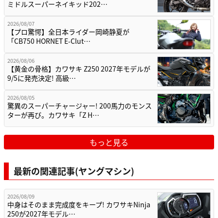
ミドルスーパーネイキッド202…
2026/08/07
【プロ驚愕】全日本ライダー岡崎静夏が
「CB750 HORNET E-Clut…
2026/08/06
【黄金の骨格】カワサキ Z250 2027年モデルが
9/5に発売決定! 高級…
2026/08/05
驚異のスーパーチャージャー! 200馬力のモンス
ターが再び。カワサキ「Z H…
もっと見る
最新の関連記事(ヤングマシン)
2026/08/09
中身はそのまま完成度をキープ! カワサキNinja
250が2027年モデル…