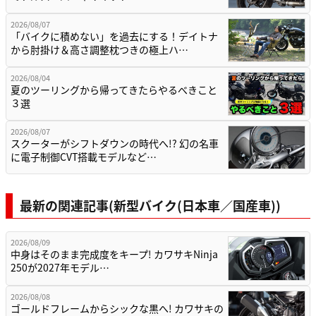
2026/08/07
「バイクに積めない」を過去にする！デイトナ
から肘掛け＆高さ調整枕つきの極上ハ…
2026/08/04
夏のツーリングから帰ってきたらやるべきこと
３選
2026/08/07
スクーターがシフトダウンの時代へ!? 幻の名車
に電子制御CVT搭載モデルなど…
最新の関連記事(新型バイク(日本車／国産車))
2026/08/09
中身はそのまま完成度をキープ! カワサキNinja
250が2027年モデル…
2026/08/08
ゴールドフレームからシックな黒へ! カワサキの