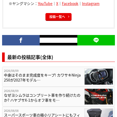
※ヤングマシン：
YouTube
｜
X
｜
Facebook
｜
Instagram
投稿一覧へ
最新の投稿記事(全体)
2026/08/09
中身はそのまま完成度をキープ! カワサキNinja
250が2027年モデル…
2026/08/09
なぜヨシムラはコンプリート車を作り続けたの
か? ハヤブサX-1からオフ車をモ…
2026/08/08
スーパースポーツ車の極小リアシートにもフィ