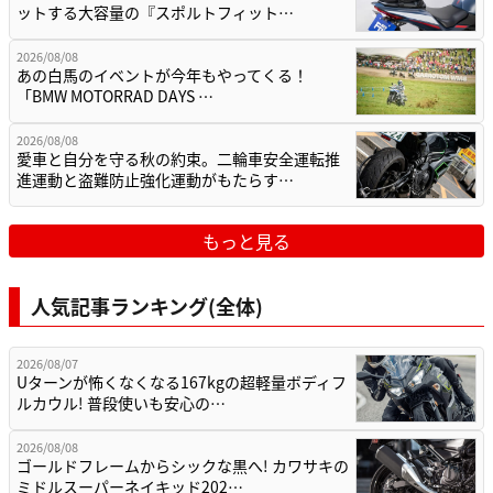
ットする大容量の『スポルトフィット…
2026/08/08
あの白馬のイベントが今年もやってくる！
「BMW MOTORRAD DAYS …
2026/08/08
愛車と自分を守る秋の約束。二輪車安全運転推
進運動と盗難防止強化運動がもたらす…
もっと見る
人気記事ランキング(全体)
2026/08/07
Uターンが怖くなくなる167kgの超軽量ボディフ
ルカウル! 普段使いも安心の…
2026/08/08
ゴールドフレームからシックな黒へ! カワサキの
ミドルスーパーネイキッド202…