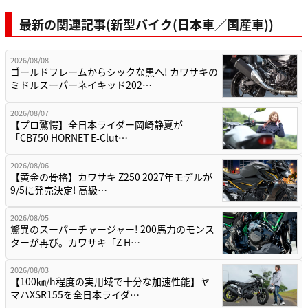
最新の関連記事(新型バイク(日本車／国産車))
2026/08/08
ゴールドフレームからシックな黒へ! カワサキの
ミドルスーパーネイキッド202…
2026/08/07
【プロ驚愕】全日本ライダー岡崎静夏が
「CB750 HORNET E-Clut…
2026/08/06
【黄金の骨格】カワサキ Z250 2027年モデルが
9/5に発売決定! 高級…
2026/08/05
驚異のスーパーチャージャー! 200馬力のモンス
ターが再び。カワサキ「Z H…
2026/08/03
【100㎞/h程度の実用域で十分な加速性能】ヤ
マハXSR155を全日本ライダ…