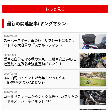
もっと見る
最新の関連記事(ヤングマシン)
2026/08/08
スーパースポーツ車の極小リアシートにもフィ
ットする大容量の『スポルトフィット…
2026/08/08
愛車と自分を守る秋の約束。二輪車安全運転推
進運動と盗難防止強化運動がもたらす…
2026/08/08
あの白馬のイベントが今年もやってくる！
「BMW MOTORRAD DAYS …
2026/08/08
ゴールドフレームからシックな黒へ! カワサキの
ミドルスーパーネイキッド202…