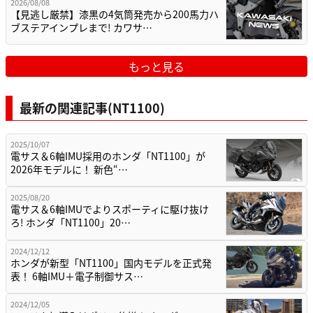
2026/08/08
【見逃し厳禁】漆黒の4気筒発売から200馬力ハ
ブステアインプレまで! カワサ…
もっと見る
最新の関連記事(NT1100)
2025/10/07
電サス＆6軸IMU採用のホンダ「NT1100」が
2026年モデルに！ 新色“…
2025/08/20
電サス＆6軸IMUでよりスポーティに駆け抜け
ろ! ホンダ「NT1100」20…
2024/12/12
ホンダが新型「NT1100」国内モデルを正式発
表！ 6軸IMU＋電子制御サス…
2024/12/05