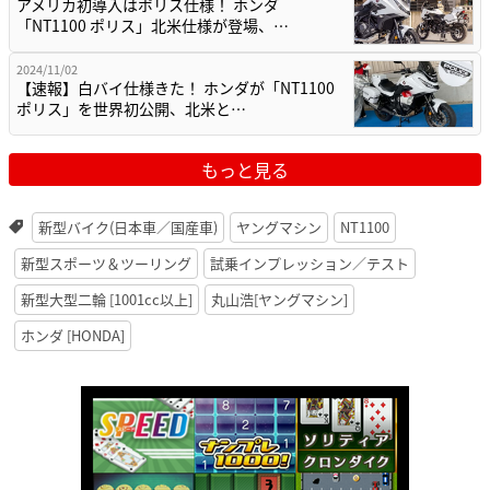
アメリカ初導入はポリス仕様！ ホンダ
「NT1100 ポリス」北米仕様が登場、…
2024/11/02
【速報】白バイ仕様きた！ ホンダが「NT1100
ポリス」を世界初公開、北米と…
もっと見る
新型バイク(日本車／国産車)
ヤングマシン
NT1100
新型スポーツ＆ツーリング
試乗インプレッション／テスト
新型大型二輪 [1001cc以上]
丸山浩[ヤングマシン]
ホンダ [HONDA]