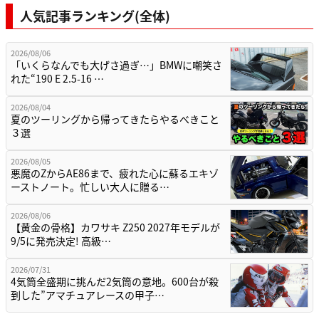
人気記事ランキング(全体)
2026/08/06
「いくらなんでも大げさ過ぎ…」BMWに嘲笑さ
れた“190 E 2.5-16 …
2026/08/04
夏のツーリングから帰ってきたらやるべきこと
３選
2026/08/05
悪魔のZからAE86まで、疲れた心に蘇るエキゾ
ーストノート。忙しい大人に贈る…
2026/08/06
【黄金の骨格】カワサキ Z250 2027年モデルが
9/5に発売決定! 高級…
2026/07/31
4気筒全盛期に挑んだ2気筒の意地。600台が殺
到した”アマチュアレースの甲子…