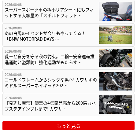
2026/08/08
スーパースポーツ車の極小リアシートにもフィ
ットする大容量の『スポルトフィット…
2026/08/08
あの白馬のイベントが今年もやってくる！
「BMW MOTORRAD DAYS …
2026/08/08
愛車と自分を守る秋の約束。二輪車安全運転推
進運動と盗難防止強化運動がもたらす…
2026/08/08
ゴールドフレームからシックな黒へ! カワサキの
ミドルスーパーネイキッド202…
2026/08/08
【見逃し厳禁】漆黒の4気筒発売から200馬力ハ
ブステアインプレまで! カワサ…
もっと見る