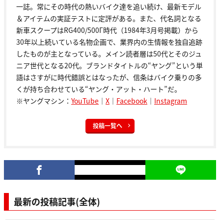
一誌。常にその時代の熱いバイク達を追い続け、最新モデル
＆アイテムの実証テストに定評がある。また、代名詞となる
新車スクープはRG400/500Γ時代（1984年3月号掲載）から
30年以上続いている名物企画で、業界内の生情報を独自追跡
したものが主となっている。メイン読者層は50代とそのジュ
ニア世代となる20代。ブランドタイトルの“ヤング”という単
語はさすがに時代錯誤とはなったが、信条はバイク乗りの多
くが持ち合わせている“ヤング・アット・ハート”だ。
※ヤングマシン：
YouTube
｜
X
｜
Facebook
｜
Instagram
投稿一覧へ
最新の投稿記事(全体)