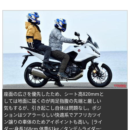
座面の広さを優先したため、シート高820mmと
しては地面に届くのが両足指腹の先端と厳しい
気もするが、引き起こし自体は問題なし。ポジ
ションはツアラーらしい快適系でアフリカツイ
ン譲りの車体のためアイポイントも高い。[ライ
ダー:身長168cm 体重61kg／タンデムライダー: