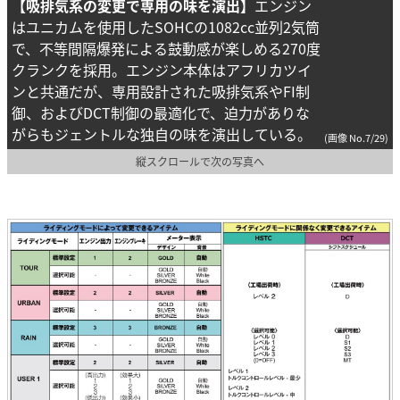
【吸排気系の変更で専用の味を演出】
エンジン
はユニカムを使用したSOHCの1082cc並列2気筒
で、不等間隔爆発による鼓動感が楽しめる270度
クランクを採用。エンジン本体はアフリカツイ
ンと共通だが、専用設計された吸排気系やFI制
御、およびDCT制御の最適化で、迫力がありな
がらもジェントルな独自の味を演出している。
(画像 No.7/29)
縦スクロールで次の写真へ