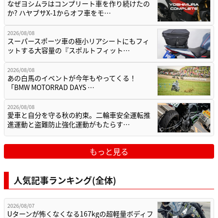
なぜヨシムラはコンプリート車を作り続けたの
か? ハヤブサX-1からオフ車をモ…
2026/08/08
スーパースポーツ車の極小リアシートにもフィ
ットする大容量の『スポルトフィット…
2026/08/08
あの白馬のイベントが今年もやってくる！
「BMW MOTORRAD DAYS …
2026/08/08
愛車と自分を守る秋の約束。二輪車安全運転推
進運動と盗難防止強化運動がもたらす…
もっと見る
人気記事ランキング(全体)
2026/08/07
Uターンが怖くなくなる167kgの超軽量ボディフ