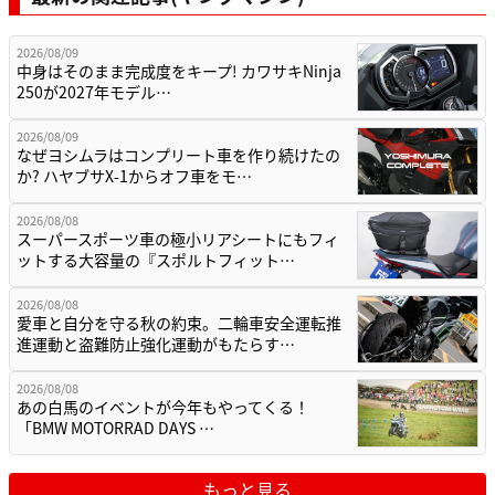
2026/08/09
中身はそのまま完成度をキープ! カワサキNinja
250が2027年モデル…
2026/08/09
なぜヨシムラはコンプリート車を作り続けたの
か? ハヤブサX-1からオフ車をモ…
2026/08/08
スーパースポーツ車の極小リアシートにもフィ
ットする大容量の『スポルトフィット…
2026/08/08
愛車と自分を守る秋の約束。二輪車安全運転推
進運動と盗難防止強化運動がもたらす…
2026/08/08
あの白馬のイベントが今年もやってくる！
「BMW MOTORRAD DAYS …
もっと見る