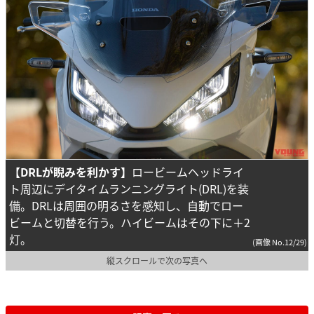
【DRLが睨みを利かす】
ロービームヘッドライ
ト周辺にデイタイムランニングライト(DRL)を装
備。DRLは周囲の明るさを感知し、自動でロー
ビームと切替を行う。ハイビームはその下に＋2
灯。
(画像 No.12/29)
縦スクロールで次の写真へ