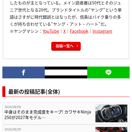
したものが主となっている。メイン読者層は50代とそのジュ
ニア世代となる20代。ブランドタイトルの“ヤング”という単
語はさすがに時代錯誤とはなったが、信条はバイク乗りの多
くが持ち合わせている“ヤング・アット・ハート”だ。
※ヤングマシン：
YouTube
｜
X
｜
Facebook
｜
Instagram
投稿一覧へ
最新の投稿記事(全体)
2026/08/09
中身はそのまま完成度をキープ! カワサキNinja
250が2027年モデル…
2026/08/09