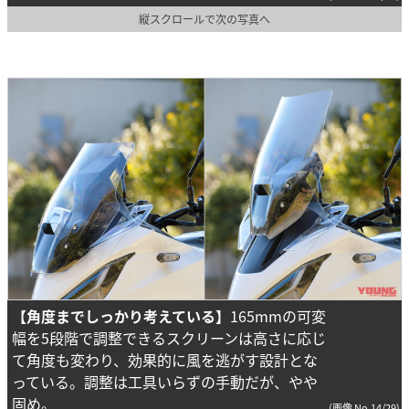
縦スクロールで次の写真へ
【角度までしっかり考えている】
165mmの可変
幅を5段階で調整できるスクリーンは高さに応じ
て角度も変わり、効果的に風を逃がす設計とな
っている。調整は工具いらずの手動だが、やや
固め。
(画像 No.14/29)