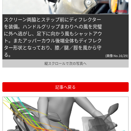
スクリーン両脇とステップ前にディフレクター
を装備。ハンドルグリップまわりへの風を完璧
に外へ逃がし、足下に向かう風もシャットアウ
ト。またアッパーカウル後端全体もディフレク
ター形状となっており、膝／腿／脛を風から守
る。
(画像 No.16/29)
縦スクロールで次の写真へ
記事へ戻る