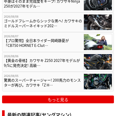
中身はそのまま完成度をキープ! カワサキNinja
250が2027年モデル…
2026/08/08
ゴールドフレームからシックな黒へ! カワサキの
ミドルスーパーネイキッド202…
2026/08/07
【プロ驚愕】全日本ライダー岡崎静夏が
「CB750 HORNET E-Clut…
2026/08/06
【黄金の骨格】カワサキ Z250 2027年モデルが
9/5に発売決定! 高級…
2026/08/05
驚異のスーパーチャージャー! 200馬力のモンス
ターが再び。カワサキ「Z H…
もっと見る
最新の関連記事(ヤングマシン)