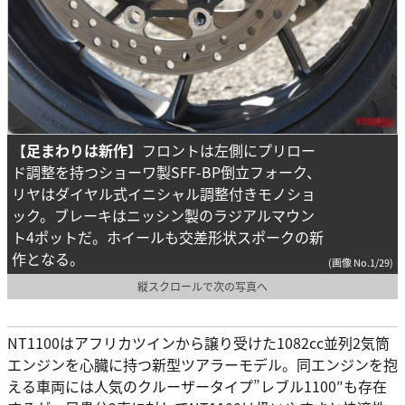
【足まわりは新作】
フロントは左側にプリロー
ド調整を持つショーワ製SFF-BP倒立フォーク、
リヤはダイヤル式イニシャル調整付きモノショ
ック。ブレーキはニッシン製のラジアルマウン
ト4ポットだ。ホイールも交差形状スポークの新
作となる。
(画像 No.1/29)
縦スクロールで次の写真へ
NT1100はアフリカツインから譲り受けた1082cc並列2気筒
エンジンを心臓に持つ新型ツアラーモデル。同エンジンを抱
える車両には人気のクルーザータイプ”レブル1100″も存在