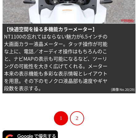
【快適空間を操る多機能カラーメーター】
NT1100の忘れてはならない魅力が6.5インチの
大画面カラー液晶メーター。タッチ操作が可能
な上に、電話／オーディオ操作はもちろんのこ
と、ナビMAPの表示も可能になるなど、ツーリ
ングの可能性を大きく広げてくれる。メーター
本来の表示機能も多彩な表示情報とレイアウト
を用意。その下のモノクロ液晶部も速度やギヤ
段数を表示する。
(画像 No.20/29)
1
2