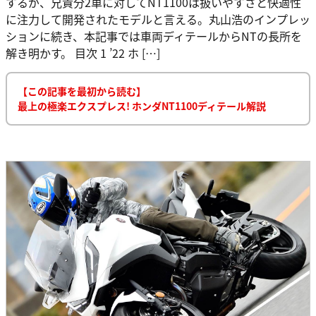
するが、兄貴分2車に対してNT1100は扱いやすさと快適性
に注力して開発されたモデルと言える。丸山浩のインプレッ
ションに続き、本記事では車両ディテールからNTの長所を
解き明かす。 目次 1 ’22 ホ […]
【この記事を最初から読む】
最上の極楽エクスプレス! ホンダNT1100ディテール解説