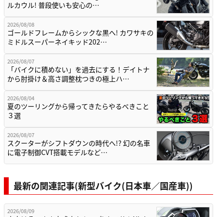
ルカウル! 普段使いも安心の…
2026/08/08
ゴールドフレームからシックな黒へ! カワサキの
ミドルスーパーネイキッド202…
2026/08/07
「バイクに積めない」を過去にする！デイトナ
から肘掛け＆高さ調整枕つきの極上ハ…
2026/08/04
夏のツーリングから帰ってきたらやるべきこと
３選
2026/08/07
スクーターがシフトダウンの時代へ!? 幻の名車
に電子制御CVT搭載モデルなど…
最新の関連記事(新型バイク(日本車／国産車))
2026/08/09