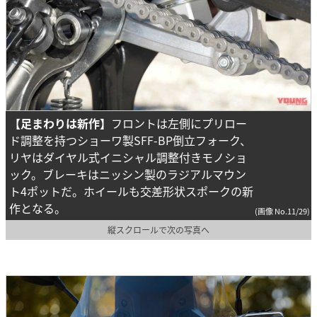
【足まわりは新作】
フロントは左側にプリロー
ド調整を持つショーワ製SFF-BP倒立フォーク、
リヤはダイヤル式イニシャル調整付きモノショ
ック。ブレーキはニッシン製のラジアルマウン
ト4ポットだ。ホイールも交差形状スポークの新
作となる。
(画像 No.11/29)
縦スクロールで次の写真へ