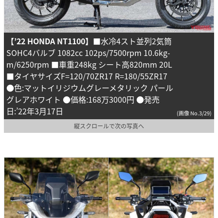
【’22 HONDA NT1100】
■水冷4スト並列2気筒
SOHC4バルブ 1082cc 102ps/7500rpm 10.6kg-
m/6250rpm ■車重248kg シート高820mm 20L
■タイヤサイズF=120/70ZR17 R=180/55ZR17
●色:マットイリジウムグレーメタリック パール
グレアホワイト ●価格:168万3000円 ●発売
日:’22年3月17日
(画像 No.3/29)
縦スクロールで次の写真へ