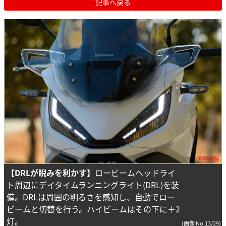
記事へ戻る
【DRLが睨みを利かす】
ロービームヘッドライ
ト周辺にデイタイムランニングライト(DRL)を装
備。DRLは周囲の明るさを感知し、自動でロー
ビームと切替を行う。ハイビームはその下に＋2
灯。
(画像 No.13/29)