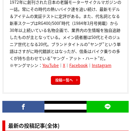
1972年に創刊された日本の老舗モーターサイクルマガジンの
一誌。常にその時代の熱いバイク達を追い続け、最新モデル
＆アイテムの実証テストに定評がある。また、代名詞となる
新車スクープはRG400/500Γ時代（1984年3月号掲載）から
30年以上続いている名物企画で、業界内の生情報を独自追跡
したものが主となっている。メイン読者層は50代とそのジュ
ニア世代となる20代。ブランドタイトルの“ヤング”という単
語はさすがに時代錯誤とはなったが、信条はバイク乗りの多
くが持ち合わせている“ヤング・アット・ハート”だ。
※ヤングマシン：
YouTube
｜
X
｜
Facebook
｜
Instagram
投稿一覧へ
最新の投稿記事(全体)