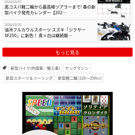
2026/03/07
高コスパ軽二輪から最高峰ツアラーまで! 春の新
型バイク発売カレンダー【202…
2026/02/25
油冷フルカウルスポーツ スズキ「ジクサー
SF250」に新色！ 青×白は継続販…
もっと見る
新型バイク(外国車／輸入車)
ヤングマシン
新型スポーツ＆ツーリング
新型軽二輪 [126〜250cc]