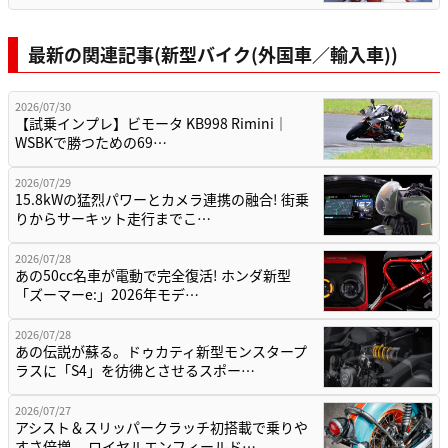
最新の関連記事(新型バイク(外国車／輸入車))
2026/07/30
【試乗インプレ】ビモータ KB998 Rimini｜
WSBKで勝つための69…
2026/07/29
15.8kWの猛烈パワーとカメラ連携の融合! 街乗
りからサーキット走行までこ…
2026/07/28
あの50cc名車が電動で完全復活! ホンダ新型
「ズーマーe:」2026年モデ…
2026/07/28
あの伝説が蘇る。ドゥカティ新型モンスタープ
ラスに「S4」を彷彿とさせるスポー…
2026/07/27
アシスト＆スリッパークラッチ初搭載で乗りや
すさ倍増。 ロイヤルエンフィールド…