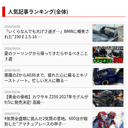
人気記事ランキング(全体)
2026/08/06
「いくらなんでも大げさ過ぎ…」BMWに嘲笑さ
れた“190 E 2.5-16 …
2026/08/04
夏のツーリングから帰ってきたらやるべきこと
３選
2026/08/05
悪魔のZからAE86まで、疲れた心に蘇るエキゾ
ーストノート。忙しい大人に贈る…
2026/08/06
【黄金の骨格】カワサキ Z250 2027年モデルが
9/5に発売決定! 高級…
2026/07/31
4気筒全盛期に挑んだ2気筒の意地。600台が殺
到した”アマチュアレースの甲子…