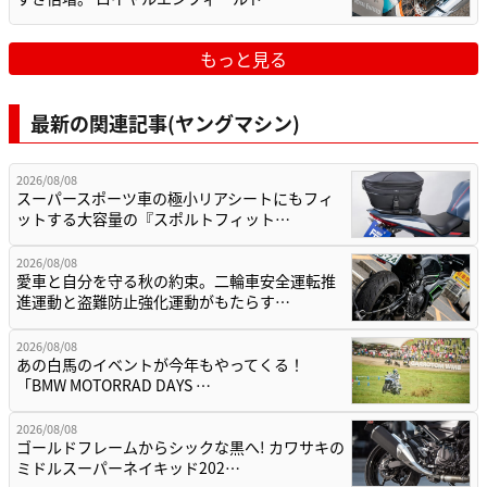
もっと見る
最新の関連記事(ヤングマシン)
2026/08/08
スーパースポーツ車の極小リアシートにもフィ
ットする大容量の『スポルトフィット…
2026/08/08
愛車と自分を守る秋の約束。二輪車安全運転推
進運動と盗難防止強化運動がもたらす…
2026/08/08
あの白馬のイベントが今年もやってくる！
「BMW MOTORRAD DAYS …
2026/08/08
ゴールドフレームからシックな黒へ! カワサキの
ミドルスーパーネイキッド202…