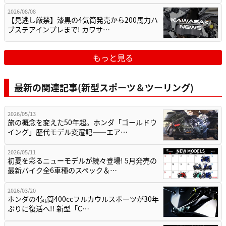
2026/08/08
【見逃し厳禁】漆黒の4気筒発売から200馬力ハ
ブステアインプレまで! カワサ…
もっと見る
最新の関連記事(新型スポーツ＆ツーリング)
2026/05/13
旅の概念を変えた50年超。ホンダ「ゴールドウ
イング」歴代モデル変遷記——エア…
2026/05/11
初夏を彩るニューモデルが続々登場! 5月発売の
最新バイク全6車種のスペック＆…
2026/03/20
ホンダの4気筒400ccフルカウルスポーツが30年
ぶりに復活へ!! 新型「C…