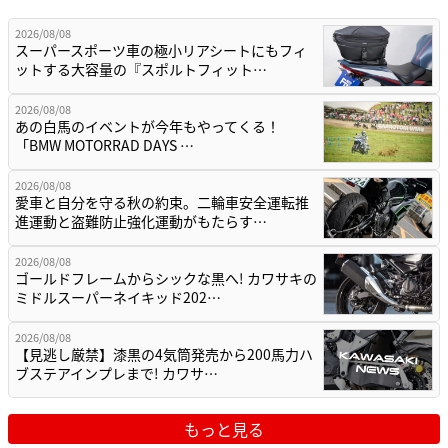
2026/08/08
スーパースポーツ車の極小リアシートにもフィ
ットする大容量の『スポルトフィット…
2026/08/08
あの白馬のイベントが今年もやってくる！
「BMW MOTORRAD DAYS …
2026/08/08
愛車と自分を守る秋の約束。二輪車安全運転推
進運動と盗難防止強化運動がもたらす…
2026/08/08
ゴールドフレームからシックな黒へ! カワサキの
ミドルスーパーネイキッド202…
2026/08/08
【見逃し厳禁】漆黒の4気筒発売から200馬力ハ
ブステアインプレまで! カワサ…
もっと見る