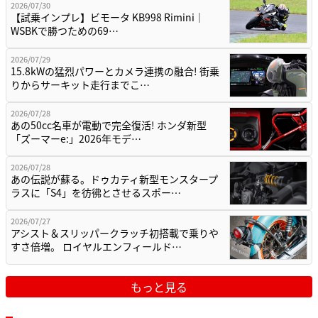
2026/07/30
【試乗インプレ】ビモータ KB998 Rimini｜
WSBKで勝つための69…
2026/07/29
15.8kWの猛烈パワーとカメラ連携の融合! 街乗
りからサーキット走行までこ…
2026/07/28
あの50cc名車が電動で完全復活! ホンダ新型
「ズーマーe:」2026年モデ…
2026/07/28
あの伝説が蘇る。ドゥカティ新型モンスタープ
ラスに「S4」を彷彿とさせるスポー…
2026/07/27
アシスト＆スリッパークラッチ初搭載で乗りや
すさ倍増。 ロイヤルエンフィールド…
もっと見る