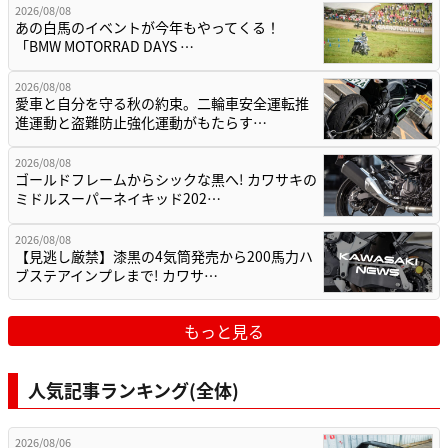
2026/08/08
あの白馬のイベントが今年もやってくる！
「BMW MOTORRAD DAYS …
2026/08/08
愛車と自分を守る秋の約束。二輪車安全運転推
進運動と盗難防止強化運動がもたらす…
2026/08/08
ゴールドフレームからシックな黒へ! カワサキの
ミドルスーパーネイキッド202…
2026/08/08
【見逃し厳禁】漆黒の4気筒発売から200馬力ハ
ブステアインプレまで! カワサ…
もっと見る
人気記事ランキング(全体)
2026/08/06