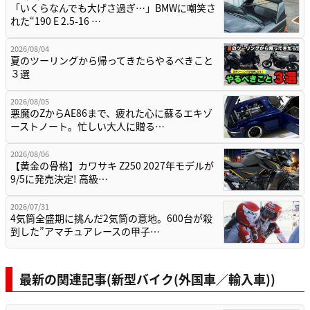
「いくらなんでも大げさ過ぎ…」BMWに嘲笑さ
れた“190 E 2.5-16 …
2026/08/04
夏のツーリングから帰ってきたらやるべきこと
３選
2026/08/05
悪魔のZからAE86まで、疲れた心に蘇るエキゾ
ーストノート。忙しい大人に贈る…
2026/08/06
【黄金の骨格】カワサキ Z250 2027年モデルが
9/5に発売決定! 高級…
2026/07/31
4気筒全盛期に挑んだ2気筒の意地。600台が殺
到した”アマチュアレースの甲子…
最新の関連記事(新型バイク(外国車／輸入車))