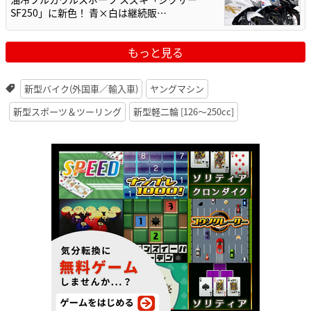
SF250」に新色！ 青×白は継続販…
もっと見る
新型バイク(外国車／輸入車)
ヤングマシン
新型スポーツ＆ツーリング
新型軽二輪 [126〜250cc]