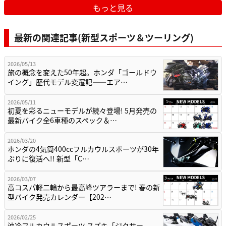
もっと見る
最新の関連記事(新型スポーツ＆ツーリング)
2026/05/13
旅の概念を変えた50年超。ホンダ「ゴールドウ
イング」歴代モデル変遷記——エア…
2026/05/11
初夏を彩るニューモデルが続々登場! 5月発売の
最新バイク全6車種のスペック＆…
2026/03/20
ホンダの4気筒400ccフルカウルスポーツが30年
ぶりに復活へ!! 新型「C…
2026/03/07
高コスパ軽二輪から最高峰ツアラーまで! 春の新
型バイク発売カレンダー【202…
2026/02/25
油冷フルカウルスポーツ スズキ「ジクサー