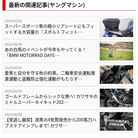
最新の関連記事(ヤングマシン)
2026/08/08
スーパースポーツ車の極小リアシートにもフィ
ットする大容量の『スポルトフィット…
2026/08/08
あの白馬のイベントが今年もやってくる！
「BMW MOTORRAD DAYS …
2026/08/08
愛車と自分を守る秋の約束。二輪車安全運転推
進運動と盗難防止強化運動がもたらす…
2026/08/08
ゴールドフレームからシックな黒へ! カワサキの
ミドルスーパーネイキッド202…
2026/08/08
【見逃し厳禁】漆黒の4気筒発売から200馬力ハ
ブステアインプレまで! カワサ…