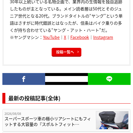
30年以上続いている名物企画で、業界内の生情報を独自追跡
したものが主となっている。メイン読者層は50代とそのジュ
ニア世代となる20代。ブランドタイトルの“ヤング”という単
語はさすがに時代錯誤とはなったが、信条はバイク乗りの多
くが持ち合わせている“ヤング・アット・ハート”だ。
※ヤングマシン：
YouTube
｜
X
｜
Facebook
｜
Instagram
投稿一覧へ
最新の投稿記事(全体)
2026/08/08
スーパースポーツ車の極小リアシートにもフィ
ットする大容量の『スポルトフィット…