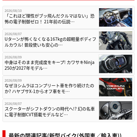
2026/08/10
「これほど理性がブッ飛んだクルマはない」恐
怖の電子制御ゼロ！ 21年前の伝説…
2026/08/07
Uターンが怖くなくなる167kgの超軽量ボディフ
ルカウル! 普段使いも安心の…
2026/08/09
中身はそのまま完成度をキープ! カワサキNinja
250が2027年モデル…
2026/08/09
なぜヨシムラはコンプリート車を作り続けたの
か? ハヤブサX-1からオフ車をモ…
2026/08/07
スクーターがシフトダウンの時代へ!? 幻の名車
に電子制御CVT搭載モデルなど…
最新の関連記事(新型バイク(外国車／輸入車))