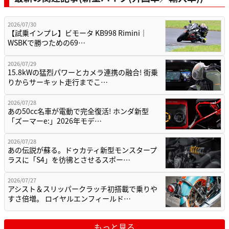
2026/07/30
【試乗インプレ】ビモータ KB998 Rimini｜
WSBKで勝つための69…
2026/07/29
15.8kWの猛烈パワーとカメラ連携の融合! 街乗
りからサーキット走行までこ…
2026/07/28
あの50cc名車が電動で完全復活! ホンダ新型
「ズーマーe:」2026年モデ…
2026/07/28
あの伝説が蘇る。ドゥカティ新型モンスタープ
ラスに「S4」を彷彿とさせるスポー…
2026/07/27
アシスト＆スリッパークラッチ初搭載で乗りや
すさ倍増。 ロイヤルエンフィールド…
もっと見る