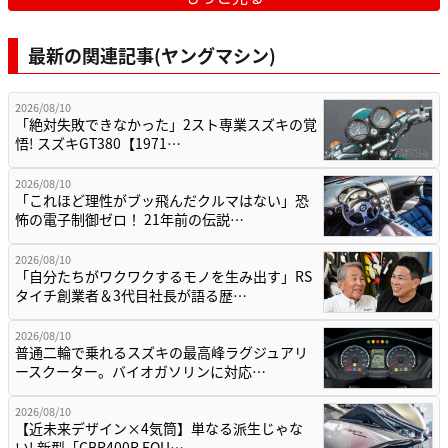
最新の関連記事(ヤングマシン)
2026/08/10
「絶対失敗できなかった」2スト専業スズキの覚
悟! スズキGT380【1971…
2026/08/10
「これほど理性がブッ飛んだクルマはない」恐
怖の電子制御ゼロ！ 21年前の伝説…
2026/08/10
「自分たちがワクワクするモノを生み出す」RS
タイチ創業者＆3代目社長が語る歴…
2026/08/10
普通二輪で乗れるスズキの最高峰ラグジュアリ
ースクーター。バイオガソリンに対応…
2026/08/10
【近未来デザイン×4気筒】単なる派生じゃな
い! 新型「CBR400R FOU…