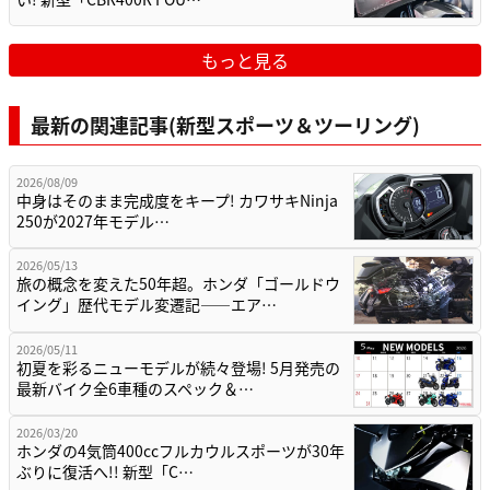
もっと見る
最新の関連記事(新型スポーツ＆ツーリング)
2026/08/09
中身はそのまま完成度をキープ! カワサキNinja
250が2027年モデル…
2026/05/13
旅の概念を変えた50年超。ホンダ「ゴールドウ
イング」歴代モデル変遷記——エア…
2026/05/11
初夏を彩るニューモデルが続々登場! 5月発売の
最新バイク全6車種のスペック＆…
2026/03/20
ホンダの4気筒400ccフルカウルスポーツが30年
ぶりに復活へ!! 新型「C…