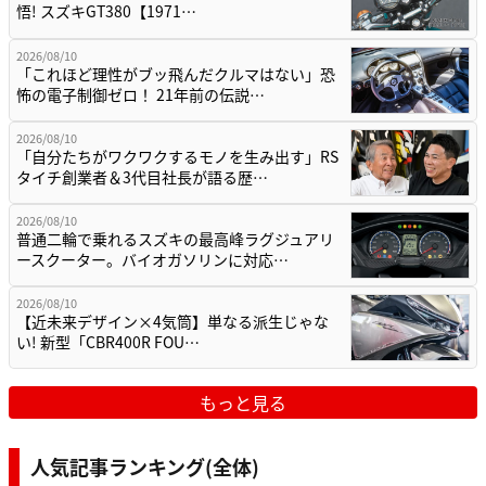
悟! スズキGT380【1971…
2026/08/10
「これほど理性がブッ飛んだクルマはない」恐
怖の電子制御ゼロ！ 21年前の伝説…
2026/08/10
「自分たちがワクワクするモノを生み出す」RS
タイチ創業者＆3代目社長が語る歴…
2026/08/10
普通二輪で乗れるスズキの最高峰ラグジュアリ
ースクーター。バイオガソリンに対応…
2026/08/10
【近未来デザイン×4気筒】単なる派生じゃな
い! 新型「CBR400R FOU…
もっと見る
人気記事ランキング(全体)