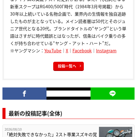
新車スクープはRG400/500Γ時代（1984年3月号掲載）から
30年以上続いている名物企画で、業界内の生情報を独自追跡
したものが主となっている。メイン読者層は50代とそのジュ
ニア世代となる20代。ブランドタイトルの“ヤング”という単
語はさすがに時代錯誤とはなったが、信条はバイク乗りの多
くが持ち合わせている“ヤング・アット・ハート”だ。
※ヤングマシン：
YouTube
｜
X
｜
Facebook
｜
Instagram
投稿一覧へ
最新の投稿記事(全体)
2026/08/10
「絶対失敗できなかった」2スト専業スズキの覚