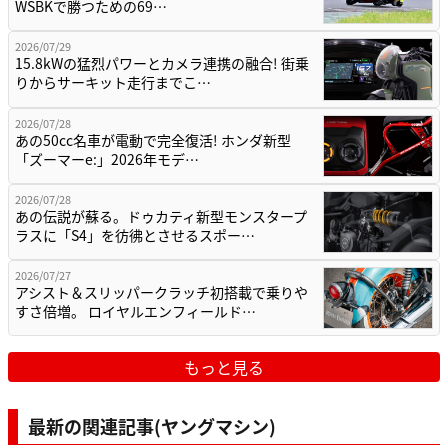
WSBKで勝つための69…
2026/07/29
15.8kWの猛烈パワーとカメラ連携の融合! 街乗
りからサーキット走行までこ…
2026/07/28
あの50cc名車が電動で完全復活! ホンダ新型
「ズーマーe:」2026年モデ…
2026/07/28
あの伝説が蘇る。ドゥカティ新型モンスタープ
ラスに「S4」を彷彿とさせるスポー…
2026/07/27
アシスト＆スリッパークラッチ初搭載で乗りや
すさ倍増。 ロイヤルエンフィールド…
もっと見る
最新の関連記事(ヤングマシン)