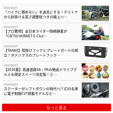
2026/08/07
「バイクに積めない」を過去にする！デイトナ
から肘掛け＆高さ調整枕つきの極上ハ…
2026/08/07
【プロ驚愕】全日本ライダー岡崎静夏が
「CB750 HORNET E-Clut…
2026/08/07
【TANAX】荷掛けフックとプレートガードの両
立！タナックスのプレートフック…
2026/08/07
【2026夏】高速道路SA・PAの絶品ドライブグ
ルメ＆限定スイーツ決定版！三…
2026/08/07
スクーターがシフトダウンの時代へ!? 幻の名車
に電子制御CVT搭載モデルなど…
もっと見る