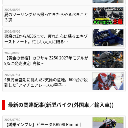
2026/08/04
夏のツーリングから帰ってきたらやるべきこと
３選
2026/08/05
悪魔のZからAE86まで、疲れた心に蘇るエキゾ
ーストノート。忙しい大人に贈る…
2026/08/06
【黄金の骨格】カワサキ Z250 2027年モデルが
9/5に発売決定! 高級…
2026/07/31
4気筒全盛期に挑んだ2気筒の意地。600台が殺
到した”アマチュアレースの甲子…
最新の関連記事(新型バイク(外国車／輸入車))
2026/07/30
【試乗インプレ】ビモータ KB998 Rimini｜