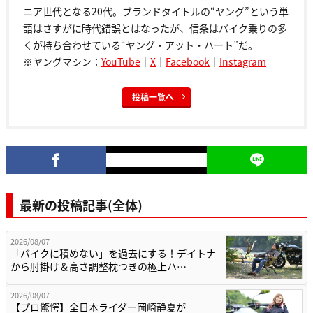
ニア世代となる20代。ブランドタイトルの“ヤング”という単
語はさすがに時代錯誤とはなったが、信条はバイク乗りの多
くが持ち合わせている“ヤング・アット・ハート”だ。
※ヤングマシン：
YouTube
｜
X
｜
Facebook
｜
Instagram
投稿一覧へ
最新の投稿記事(全体)
2026/08/07
「バイクに積めない」を過去にする！デイトナ
から肘掛け＆高さ調整枕つきの極上ハ…
2026/08/07
【プロ驚愕】全日本ライダー岡崎静夏が