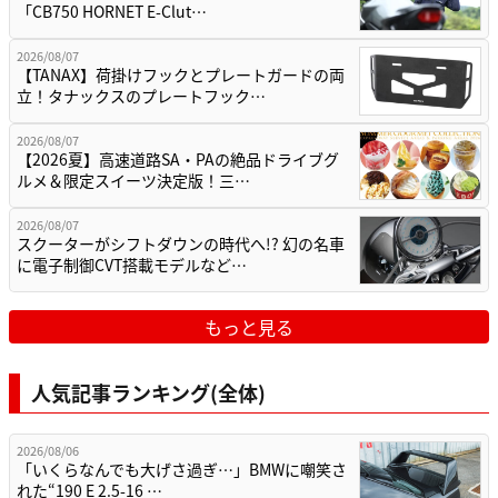
「CB750 HORNET E-Clut…
2026/08/07
【TANAX】荷掛けフックとプレートガードの両
立！タナックスのプレートフック…
2026/08/07
【2026夏】高速道路SA・PAの絶品ドライブグ
ルメ＆限定スイーツ決定版！三…
2026/08/07
スクーターがシフトダウンの時代へ!? 幻の名車
に電子制御CVT搭載モデルなど…
もっと見る
人気記事ランキング(全体)
2026/08/06
「いくらなんでも大げさ過ぎ…」BMWに嘲笑さ
れた“190 E 2.5-16 …