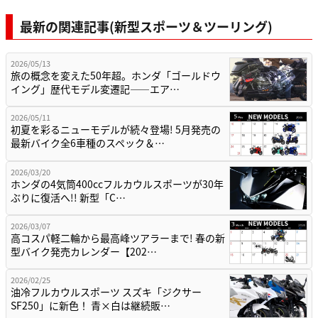
最新の関連記事(新型スポーツ＆ツーリング)
2026/05/13
旅の概念を変えた50年超。ホンダ「ゴールドウ
イング」歴代モデル変遷記——エア…
2026/05/11
初夏を彩るニューモデルが続々登場! 5月発売の
最新バイク全6車種のスペック＆…
2026/03/20
ホンダの4気筒400ccフルカウルスポーツが30年
ぶりに復活へ!! 新型「C…
2026/03/07
高コスパ軽二輪から最高峰ツアラーまで! 春の新
型バイク発売カレンダー【202…
2026/02/25
油冷フルカウルスポーツ スズキ「ジクサー
SF250」に新色！ 青×白は継続販…