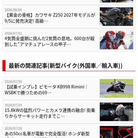
2026/08/06
【黄金の骨格】カワサキ Z250 2027年モデルが
9/5に発売決定! 高級…
2026/07/31
4気筒全盛期に挑んだ2気筒の意地。600台が殺
到した”アマチュアレースの甲子…
最新の関連記事(新型バイク(外国車／輸入車))
2026/07/30
【試乗インプレ】ビモータ KB998 Rimini｜
WSBKで勝つための69…
2026/07/29
15.8kWの猛烈パワーとカメラ連携の融合! 街乗
りからサーキット走行までこ…
2026/07/28
あの50cc名車が電動で完全復活! ホンダ新型