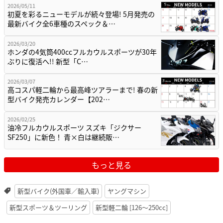
2026/05/11
初夏を彩るニューモデルが続々登場! 5月発売の
最新バイク全6車種のスペック＆…
2026/03/20
ホンダの4気筒400ccフルカウルスポーツが30年
ぶりに復活へ!! 新型「C…
2026/03/07
高コスパ軽二輪から最高峰ツアラーまで! 春の新
型バイク発売カレンダー【202…
2026/02/25
油冷フルカウルスポーツ スズキ「ジクサー
SF250」に新色！ 青×白は継続販…
もっと見る
新型バイク(外国車／輸入車)
ヤングマシン
新型スポーツ＆ツーリング
新型軽二輪 [126〜250cc]