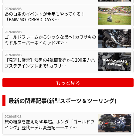
2026/08/08
あの白馬のイベントが今年もやってくる！
「BMW MOTORRAD DAYS …
2026/08/08
ゴールドフレームからシックな黒へ! カワサキの
ミドルスーパーネイキッド202…
2026/08/08
【見逃し厳禁】漆黒の4気筒発売から200馬力ハ
ブステアインプレまで! カワサ…
もっと見る
最新の関連記事(新型スポーツ＆ツーリング)
2026/05/13
旅の概念を変えた50年超。ホンダ「ゴールドウ
イング」歴代モデル変遷記——エア…