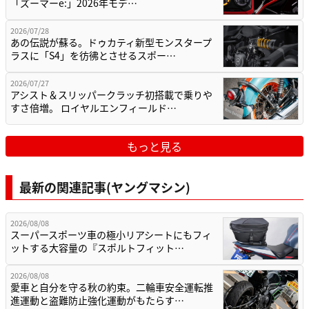
「ズーマーe:」2026年モデ…
2026/07/28
あの伝説が蘇る。ドゥカティ新型モンスタープ
ラスに「S4」を彷彿とさせるスポー…
2026/07/27
アシスト＆スリッパークラッチ初搭載で乗りや
すさ倍増。 ロイヤルエンフィールド…
もっと見る
最新の関連記事(ヤングマシン)
2026/08/08
スーパースポーツ車の極小リアシートにもフィ
ットする大容量の『スポルトフィット…
2026/08/08
愛車と自分を守る秋の約束。二輪車安全運転推
進運動と盗難防止強化運動がもたらす…