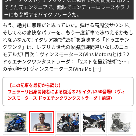
てきた元エンジニアで、趣味でエンデューロレースやラリ
ーにも参戦するバイクフリークだ。
もう、絶対に無理だと思っていた。弾ける高周波サウンド、
そしてあの痛快なパワーを、もう一度新車で味わえるかもし
れないなんて! イタリア語で“250”を意味する「ドゥエチン
クワンタ」は、レプリカ世代の涙腺崩壊間違いなしのニュー
モデルだ! 目次 1 ヴィンスモータース(Vins Motors)とは？2
ドゥエチンクワンタストラーダ：「2ストを最新技術で…」
の夢が叶う! ヴィンスモータース(Vins Mo […]
【この記事を最初から読む】
フェラーリ出身開発者による復活の2サイクル250登場!〈ヴィ
ンスモータース ドゥエチンクワンタストラーダ｜前編〉