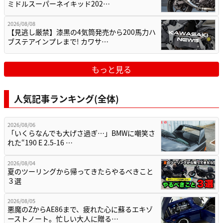
ミドルスーパーネイキッド202…
2026/08/08
【見逃し厳禁】漆黒の4気筒発売から200馬力ハ
ブステアインプレまで! カワサ…
もっと見る
人気記事ランキング(全体)
2026/08/06
「いくらなんでも大げさ過ぎ…」BMWに嘲笑さ
れた“190 E 2.5-16 …
2026/08/04
夏のツーリングから帰ってきたらやるべきこと
３選
2026/08/05
悪魔のZからAE86まで、疲れた心に蘇るエキゾ
ーストノート。忙しい大人に贈る…