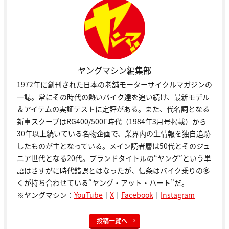
ヤングマシン編集部
1972年に創刊された日本の老舗モーターサイクルマガジンの
一誌。常にその時代の熱いバイク達を追い続け、最新モデル
＆アイテムの実証テストに定評がある。また、代名詞となる
新車スクープはRG400/500Γ時代（1984年3月号掲載）から
30年以上続いている名物企画で、業界内の生情報を独自追跡
したものが主となっている。メイン読者層は50代とそのジュ
ニア世代となる20代。ブランドタイトルの“ヤング”という単
語はさすがに時代錯誤とはなったが、信条はバイク乗りの多
くが持ち合わせている“ヤング・アット・ハート”だ。
※ヤングマシン：
YouTube
｜
X
｜
Facebook
｜
Instagram
投稿一覧へ