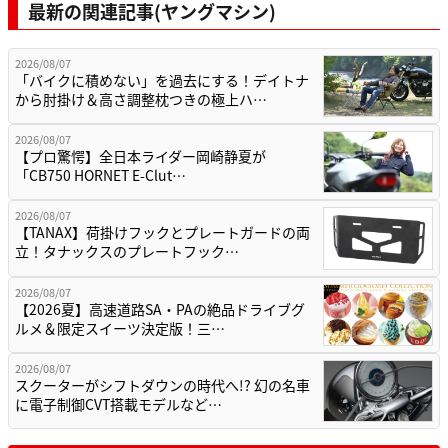
最新の関連記事(ヤングマシン)
2026/08/07
「バイクに積めない」を過去にする！デイトナ
から肘掛け＆高さ調整枕つきの極上ハ…
2026/08/07
【プロ驚愕】全日本ライダー岡崎静夏が
「CB750 HORNET E-Clut…
2026/08/07
【TANAX】荷掛けフックとプレートガードの両
立！タナックスのプレートフック…
2026/08/07
【2026夏】高速道路SA・PAの絶品ドライブグ
ルメ＆限定スイーツ決定版！三…
2026/08/07
スクーターがシフトダウンの時代へ!? 幻の名車
に電子制御CVT搭載モデルなど…