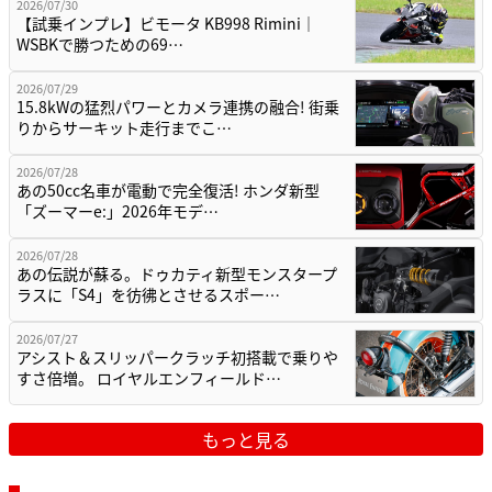
2026/07/30
【試乗インプレ】ビモータ KB998 Rimini｜
WSBKで勝つための69…
2026/07/29
15.8kWの猛烈パワーとカメラ連携の融合! 街乗
りからサーキット走行までこ…
2026/07/28
あの50cc名車が電動で完全復活! ホンダ新型
「ズーマーe:」2026年モデ…
2026/07/28
あの伝説が蘇る。ドゥカティ新型モンスタープ
ラスに「S4」を彷彿とさせるスポー…
2026/07/27
アシスト＆スリッパークラッチ初搭載で乗りや
すさ倍増。 ロイヤルエンフィールド…
もっと見る