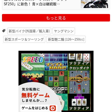
SF250」に新色！ 青×白は継続販…
もっと見る
新型バイク(外国車／輸入車)
ヤングマシン
新型スポーツ＆ツーリング
新型軽二輪 [126〜250cc]