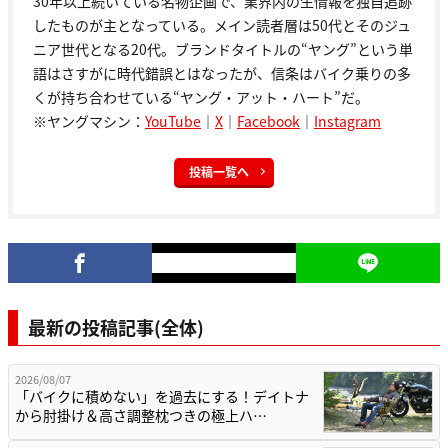
30年以上続いている名物企画で、業界内の生情報を独自追跡
したものが主となっている。メイン読者層は50代とそのジュ
ニア世代となる20代。ブランドタイトルの“ヤング”という単
語はさすがに時代錯誤とはなったが、信条はバイク乗りの多
くが持ち合わせている“ヤング・アット・ハート”だ。
※ヤングマシン：
YouTube
｜
X
｜
Facebook
｜
Instagram
投稿一覧へ
最新の投稿記事(全体)
2026/08/07
「バイクに積めない」を過去にする！デイトナ
から肘掛け＆高さ調整枕つきの極上ハ…