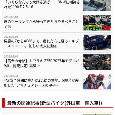
「いくらなんでも大げさ過ぎ…」BMWに嘲笑さ
れた“190 E 2.5-16 …
2026/08/04
夏のツーリングから帰ってきたらやるべきこと
３選
2026/08/05
悪魔のZからAE86まで、疲れた心に蘇るエキゾ
ーストノート。忙しい大人に贈る…
2026/08/06
【黄金の骨格】カワサキ Z250 2027年モデルが
9/5に発売決定! 高級…
2026/07/31
4気筒全盛期に挑んだ2気筒の意地。600台が殺
到した”アマチュアレースの甲子…
最新の関連記事(新型バイク(外国車／輸入車))