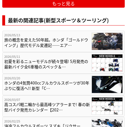
もっと見る
最新の関連記事(新型スポーツ＆ツーリング)
2026/05/13
旅の概念を変えた50年超。ホンダ「ゴールドウ
イング」歴代モデル変遷記——エア…
2026/05/11
初夏を彩るニューモデルが続々登場! 5月発売の
最新バイク全6車種のスペック＆…
2026/03/20
ホンダの4気筒400ccフルカウルスポーツが30年
ぶりに復活へ!! 新型「C…
2026/03/07
高コスパ軽二輪から最高峰ツアラーまで! 春の新
型バイク発売カレンダー【202…
2026/02/25
油冷フルカウルスポーツ スズキ「ジクサー