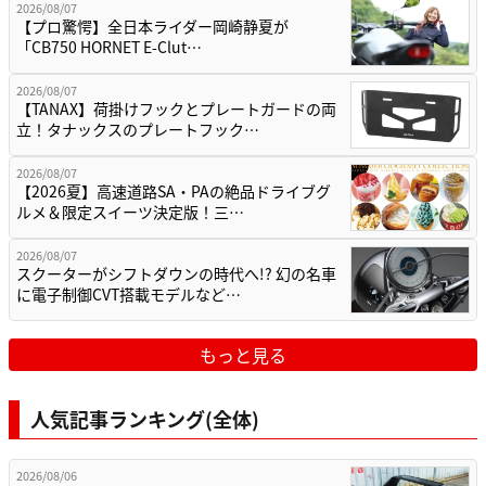
2026/08/07
【プロ驚愕】全日本ライダー岡崎静夏が
「CB750 HORNET E-Clut…
2026/08/07
【TANAX】荷掛けフックとプレートガードの両
立！タナックスのプレートフック…
2026/08/07
【2026夏】高速道路SA・PAの絶品ドライブグ
ルメ＆限定スイーツ決定版！三…
2026/08/07
スクーターがシフトダウンの時代へ!? 幻の名車
に電子制御CVT搭載モデルなど…
もっと見る
人気記事ランキング(全体)
2026/08/06