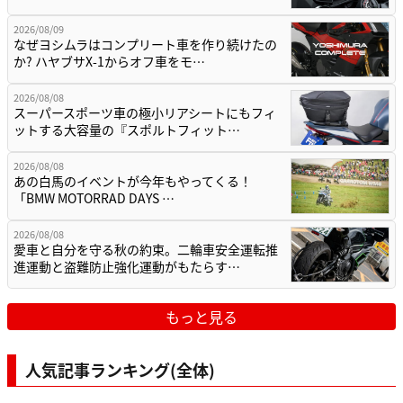
2026/08/09
なぜヨシムラはコンプリート車を作り続けたの
か? ハヤブサX-1からオフ車をモ…
2026/08/08
スーパースポーツ車の極小リアシートにもフィ
ットする大容量の『スポルトフィット…
2026/08/08
あの白馬のイベントが今年もやってくる！
「BMW MOTORRAD DAYS …
2026/08/08
愛車と自分を守る秋の約束。二輪車安全運転推
進運動と盗難防止強化運動がもたらす…
もっと見る
人気記事ランキング(全体)