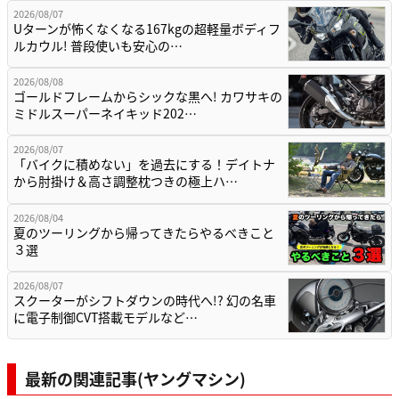
2026/08/07
Uターンが怖くなくなる167kgの超軽量ボディフ
ルカウル! 普段使いも安心の…
2026/08/08
ゴールドフレームからシックな黒へ! カワサキの
ミドルスーパーネイキッド202…
2026/08/07
「バイクに積めない」を過去にする！デイトナ
から肘掛け＆高さ調整枕つきの極上ハ…
2026/08/04
夏のツーリングから帰ってきたらやるべきこと
３選
2026/08/07
スクーターがシフトダウンの時代へ!? 幻の名車
に電子制御CVT搭載モデルなど…
最新の関連記事(ヤングマシン)