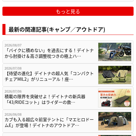
もっと見る
最新の関連記事(キャンプ／アウトドア)
2026/08/07
「バイクに積めない」を過去にする！デイトナ
から肘掛け＆高さ調整枕つきの極上ハ…
2026/07/08
【待望の進化】デイトナの超人気「コンパクト
チェアMIL2」がリニューアル！座…
2026/07/06
積載の限界を突破せよ！デイトナの新兵器
「43/RIDEコット」はライダーの救…
2026/06/08
カブも入る超広々前室テントに「マエヒロドー
ムE」が登場！デイトナのアウトドア…