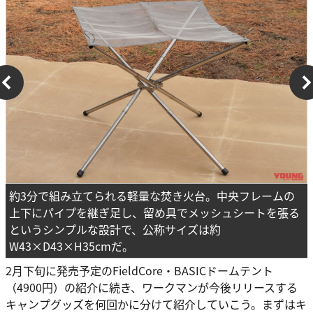
約3分で組み立てられる軽量な焚き火台。中央フレームの
上下にパイプを継ぎ足し、留め具でメッシュシートを張る
というシンプルな設計で、公称サイズは約
W43×D43×H35cmだ。
2月下旬に発売予定のFieldCore・BASICドームテント
（4900円）の紹介に続き、ワークマンが今後リリースする
キャンプグッズを何回かに分けて紹介していこう。まずはキ