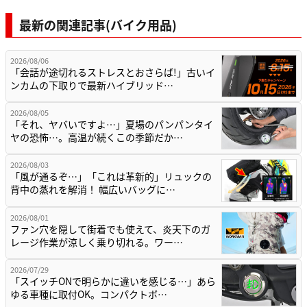
最新の関連記事(バイク用品)
2026/08/06
「会話が途切れるストレスとおさらば!」古いイ
ンカムの下取りで最新ハイブリッド…
2026/08/05
「それ、ヤバいですよ…」夏場のパンパンタイ
ヤの恐怖…。高温が続くこの季節だか…
2026/08/03
「風が通るぞ…」「これは革新的」リュックの
背中の蒸れを解消！ 幅広いバッグに…
2026/08/01
ファン穴を隠して街着でも使えて、炎天下のガ
レージ作業が涼しく乗り切れる。ワー…
2026/07/29
「スイッチONで明らかに違いを感じる…」あら
ゆる車種に取付OK。コンパクトボ…