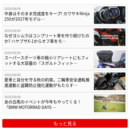
2026/08/09
中身はそのまま完成度をキープ! カワサキNinja
250が2027年モデル…
2026/08/09
なぜヨシムラはコンプリート車を作り続けたの
か? ハヤブサX-1からオフ車をモ…
2026/08/08
スーパースポーツ車の極小リアシートにもフィ
ットする大容量の『スポルトフィット…
2026/08/08
愛車と自分を守る秋の約束。二輪車安全運転推
進運動と盗難防止強化運動がもたらす…
2026/08/08
あの白馬のイベントが今年もやってくる！
「BMW MOTORRAD DAYS …
もっと見る