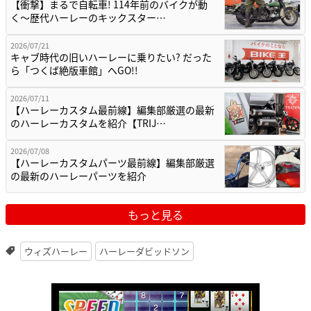
【衝撃】まるで自転車! 114年前のバイクが動
く〜歴代ハーレーのキックスター…
2026/07/21
キャブ時代の旧いハーレーに乗りたい? だった
ら「つくば絶版車館」へGO!!
2026/07/11
【ハーレーカスタム最前線】編集部厳選の最新
のハーレーカスタムを紹介【TRIJ…
2026/07/08
【ハーレーカスタムパーツ最前線】編集部厳選
の最新のハーレーパーツを紹介
もっと見る
ウィズハーレー
ハーレーダビッドソン