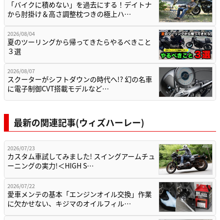
「バイクに積めない」を過去にする！デイトナ
から肘掛け＆高さ調整枕つきの極上ハ…
2026/08/04
夏のツーリングから帰ってきたらやるべきこと
３選
2026/08/07
スクーターがシフトダウンの時代へ!? 幻の名車
に電子制御CVT搭載モデルなど…
最新の関連記事(ウィズハーレー)
2026/07/23
カスタム車試してみました! スイングアームチュ
ーニングの実力!＜HIGH S…
2026/07/22
愛車メンテの基本「エンジンオイル交換」作業
に欠かせない、キジマのオイルフィル…