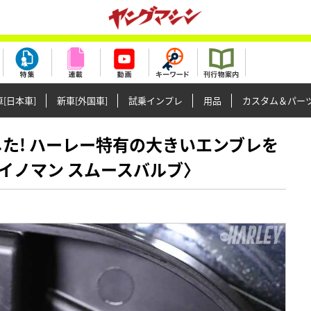
[日本車]
新車[外国車]
試乗インプレ
用品
カスタム＆パー
みました! ハーレー特有の大きいエンブレを
イノマン スムースバルブ〉