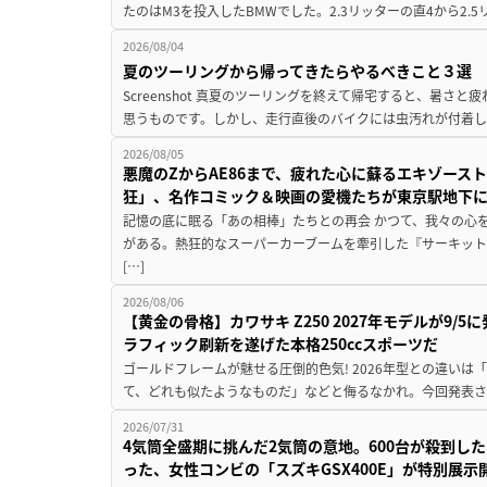
たのはM3を投入したBMWでした。2.3リッターの直4から2.
2026/08/04
夏のツーリングから帰ってきたらやるべきこと３選
Screenshot 真夏のツーリングを終えて帰宅すると、暑さ
思うものです。しかし、走行直後のバイクには虫汚れが付着し
2026/08/05
悪魔のZからAE86まで、疲れた心に蘇るエキゾース
狂」、名作コミック＆映画の愛機たちが東京駅地下
記憶の底に眠る「あの相棒」たちとの再会 かつて、我々の心
がある。熱狂的なスーパーカーブームを牽引した『サーキット
[…]
2026/08/06
【黄金の骨格】カワサキ Z250 2027年モデルが9/
ラフィック刷新を遂げた本格250ccスポーツだ
ゴールドフレームが魅せる圧倒的色気! 2026年型との違いは「
て、どれも似たようなものだ」などと侮るなかれ。今回発表されたカ
2026/07/31
4気筒全盛期に挑んだ2気筒の意地。600台が殺到し
った、女性コンビの「スズキGSX400E」が特別展示