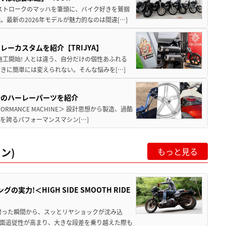
2ストロークのマッハを筆頭に、バイク好きを鷲掴
最新の2026年モデルが魅力的なのは間違[…]
ーカスタムを紹介【TRIJYA】
施工開始! 人とは違う、自分だけの個性あふれる
きに簡単には変えられない。そんな悩みを[…]
新のハーレーパーツを紹介
MANCE MACHINE＞ 設計思想から製造、過酷
を誇るパフォーマンスマシン[…]
ン)
もっと見る
力!＜HIGH SIDE SMOOTH RIDE
跨った瞬間から、スッとリヤショックが沈み込
面追従性が高まり、大きな段差を乗り越えた際も