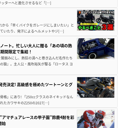
5リッターへと進化させるなど「[…]
と疲れから「早くバイクをガレージにしまいたい」と
ていたり、発汗によるヘルメットやジ[…]
トノート。忙しい大人に贈る「あの頃の熱
に期間限定で集結！
を鷲掴みにし、熱狂の渦へと巻き込んだ名作たち
の狼』。主人公・風吹裕矢が駆る「ロータス ヨ
5に発売決定! 高級感を極めたツートーンとグ
骨格」にあり! 「250ccクラスのネイキッドなん
ワサキのZ250の2027[…]
た”アマチュアレースの甲子園”鈴鹿4耐を彩
開始