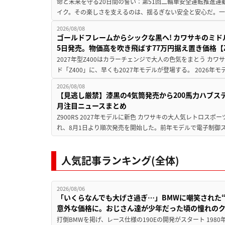
命と未来を守る20日間の誓い：第51回二輪車安全運転推進運
イク。その楽しさを支えるのは、揺るぎない安全と安心だ。一般
2026/08/08
ゴールドフレームからシックな黒へ! カワサキのミド
5日発売。物価高を吹き飛ばす77万円据え置き価格【Z
2027年型Z400はカラーチェンジで大人の色気をまとう カ
ド「Z400」に、早くも2027年モデルが登場する。 2026年
2026/08/08
【見逃し厳禁】漆黒の4気筒発売から200馬力ハブス
月注目ニュースまとめ
Z900RS 2027年モデルに新色 カワサキの大人気レトロスポー
れ、8月1日より順次発売を開始した。前年モデルで電子制御ス
人気記事ランキング(全体)
2026/08/06
「いくらなんでも大げさ過ぎ…」BMWに嘲笑された“190
意外な価格に。おじさん達が少年だった頃の憧れの
打倒BMWを掲げ、レース仕様の190Eの開発がスタート 19