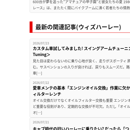
600台が夢を追った”アマチュアの甲子園”と彼女たちの夏 19
レース」は、またたく間にバイクブームに沸く若者たちの情熱の
最新の関連記事(ウィズハーレー)
2026/07/23
カスタム車試してみました! スイングアームチューニングの実
Tuning＞
見た目は変わらないのに乗り心地が良く、走りがスポーティ 
む。サスペンションの入りが良ければ、戻りもスムーズだ。路
車[…]
2026/07/22
愛車メンテの基本「エンジンオイル交換」作業に欠
ィルターレンチ
オイル交換だけでなくオイルフィルター交換も重要 エンジン
ど重要な役割があり、定期的な交換が不可欠。ただし「オイ
オ[…]
2026/07/21
キャブ時代の旧いハーレーに乗りたい? だったら「つく