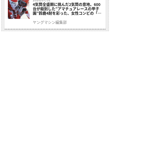
4気筒全盛期に挑んだ2気筒の意地。600
台が殺到した”アマチュアレースの甲子
園”鈴鹿4耐を彩った、女性コンビの「ス
ズキGSX400E」が特別展示開始
ヤングマシン編集部