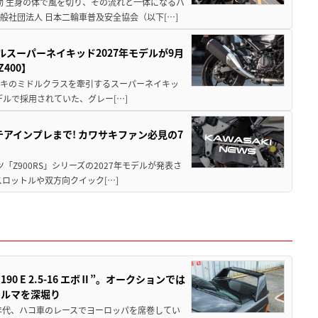
動 生身の体で風を切り、その流れと一体になるバ
社団法人 日本二輪車普及安全協会（以下[…]
ルスーパーネイキッド2027年モデルが9月
400】
ワサキのミドルクラスを牽引するスーパーネイキッ
モデルで採用されていた、グレー[…]
テアインプレまで! カワサキファン必見の7
ツ「Z900RS」シリーズの2027年モデルが発表さ
ロットルや双方向クイック[…]
 E 2.5-16 エボⅡ”。オークションでは
クルマを深堀り
80年代、ハコ車のレースでヨーロッパを席巻してい