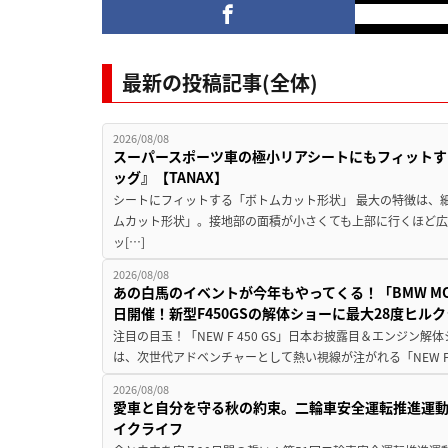
最新の投稿記事(全体)
2026/08/08
スーパースポーツ車の極小リアシートにもフィットす
ッグ』【TANAX】
シートにフィットする「ボトムカット形状」 最大の特徴は、
ムカット形状」。接地部の面積が小さくても上部に行くほど
ッ[…]
2026/08/08
あの白馬のイベントが今年もやってくる！「BMW MOTORR
日開催！新型F450GSの解体ショーに最大28度ヒル
注目の目玉！「NEW F 450 GS」日本お披露目＆エンジン
は、次世代アドベンチャーとして熱い視線が注がれる「NEW F 45
2026/08/08
愛車と自分を守る秋の約束。二輪車安全運転推進運
イクライフ