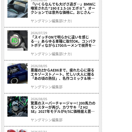
「いくらなんでも大げさ過ぎ…」BMWに
嘲笑された“190 E 2.5-16 エボⅡ”。オー
クションでは意外な価格に。おじさん達
が少年だった頃の憧れのクルマを深堀り
ヤングマシン編集部(ナカ)
2026/07/29
「スイッチONで明らかに違いを感じ
る…」あらゆる車種に取付OK。コンパク
トボディながら1700ルーメンで視界を確
保する［デイトナ・LEDフォグランプユ
ニット プレシャスレイ スモール］
ヤングマシン編集部(ナカ)
2026/08/05
悪魔のZからAE86まで、疲れた心に蘇る
エキゾーストノート。忙しい大人に贈る
「あの頃の熱狂」、名作コミック＆映画
の愛機たちが東京駅地下に期間限定で集
結！
ヤングマシン編集部
2026/08/05
驚異のスーパーチャージャー! 200馬力の
モンスターが再び。カワサキ「Z H2
SE」2027年モデルが9/5に価格据え置き
で発売
ヤングマシン編集部
2026/07/31