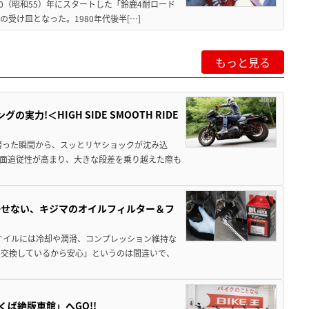
80（昭和55）年にスタートした「鈴鹿4耐ロード
受け皿となった。1980年代後半[…]
もっと見る
力!＜HIGH SIDE SMOOTH RIDE
跨った瞬間から、スッとリヤショックが沈み込
面追従性が高まり、大きな段差を乗り越えた際も
かせない、キジマのオイルフィルター＆フ
オイルには冷却や潤滑、コンプレッション維持な
ル交換しているから安心」というのは間違いで、
ば絶版車館」へGO!!