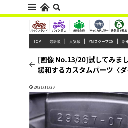
TOP
最新順
人気順
YMスクープCG
新車
[画像 No.13/20]試して
緩和するカスタムパーツ〈ダ
2021/11/23