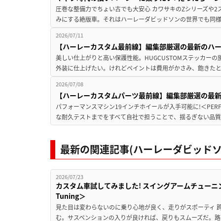
圧巻な整備力でちょい古でも大安心 カワサキのZシリーズや
みにする絶版車。それはハーレーダビッドソンの世界でも同様。
2026/07/11
【ハーレーカスタム最前線】編集部厳選の最新のハーレ
美しい仕上がりと高い保護性能。HUGCUSTOMステッカーの
外装に仕上げたい。けれどペイントは費用がかさみ、飽きたと
2026/07/08
【ハーレーカスタムパーツ最前線】編集部厳選の最
パフォーマンスマシン19インチホイールが入手可能に!＜PERFOR
な耐久テストまでをすべて自社で担うことで、揺るぎない品質
最新の関連記事(ハーレーダビッドソ
2026/07/23
カスタム車試してみました! スイングアームチューニングの実
Tuning＞
見た目は変わらないのに乗り心地が良く、走りがスポーティ 
む。サスペンションの入りが良ければ、戻りもスムーズだ。路