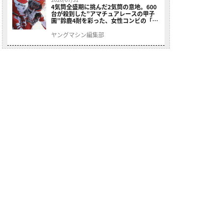
4気筒全盛期に挑んだ2気筒の意地。600
台が殺到した”アマチュアレースの甲子
園”鈴鹿4耐を彩った、女性コンビの「ス
ズキGSX400E」が特別展示開始
ヤングマシン編集部