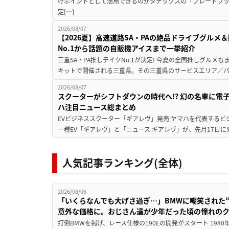
けポイントとして活用できるのがタナックスの「プレートフ
定[…]
2026/08/07
【2026夏】高速道路SA・PAの絶品ドライブグル
No.1から話題の自販機アイスまで一挙紹介
三重SA・PA推しテイクNo.1が決定! 今夏の全国推しグルメ
キットで開催される三重県。その三重県のサービスエリア／パ
2026/08/07
スクーターがシフトダウンの時代へ!? 幻の名車に電
ハ注目ニュース総まとめ
EVビジネススクーター「ギアレヴ」発売 ヤマハを代表するビ
一種EV「ギアレヴ」と「ニュース ギアレヴ」が、先月17日に
人気記事ランキング(全体)
2026/08/06
「いくらなんでも大げさ過ぎ…」BMWに嘲笑された“190
意外な価格に。おじさん達が少年だった頃の憧れの
打倒BMWを掲げ、レース仕様の190Eの開発がスタート 19