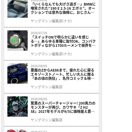
「いくらなんでも大げさ過ぎ…」BMWに
嘲笑された“190 E 2.5-16 エボⅡ”。オー
クションでは意外な価格に。おじさん達
が少年だった頃の憧れのクルマを深堀り
ヤングマシン編集部(ナカ)
2026/07/29
「スイッチONで明らかに違いを感じ
る…」あらゆる車種に取付OK。コンパク
トボディながら1700ルーメンで視界を確
保する［デイトナ・LEDフォグランプユ
ニット プレシャスレイ スモール］
ヤングマシン編集部(ナカ)
2026/08/05
悪魔のZからAE86まで、疲れた心に蘇る
エキゾーストノート。忙しい大人に贈る
「あの頃の熱狂」、名作コミック＆映画
の愛機たちが東京駅地下に期間限定で集
結！
ヤングマシン編集部
2026/08/05
驚異のスーパーチャージャー! 200馬力の
モンスターが再び。カワサキ「Z H2
SE」2027年モデルが9/5に価格据え置き
で発売
ヤングマシン編集部
2026/07/31