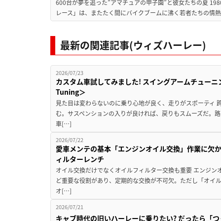
600台が夢を追った”アマチュアの甲子園”と彼女たちの夏 19
レース」は、またたく間にバイクブームに沸く若者たちの情熱の
最新の関連記事(ウィズハーレー)
2026/07/23
カスタム車試してみました! スイングアームチューニングの実
Tuning＞
見た目は変わらないのに乗り心地が良く、走りがスポーティ 
む。サスペンションの入りが良ければ、戻りもスムーズだ。路
車[…]
2026/07/22
愛車メンテの基本「エンジンオイル交換」作業に欠
ィルターレンチ
オイル交換だけでなくオイルフィルター交換も重要 エンジン
ど重要な役割があり、定期的な交換が不可欠。ただし「オイ
オ[…]
2026/07/21
キャブ時代の旧いハーレーに乗りたい? だったら「つく