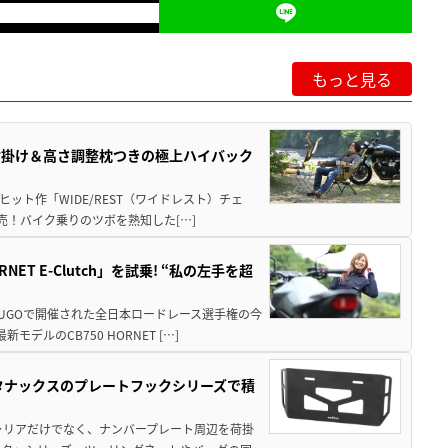
もっと見る
肘掛け＆高さ調整枕つきの極上ハイバック
ット作「WIDE/REST（ワイドレスト）チェ
発売！バイク乗りのツボを熟知した[…]
T E-Clutch」を試乗! “私の左手を超
SUGOで開催された全日本ロードレース選手権の今
ルのCB750 HORNET […]
！タナックスのプレートフックシリーズで積
ャリアだけでなく、ナンバープレート周辺を荷掛