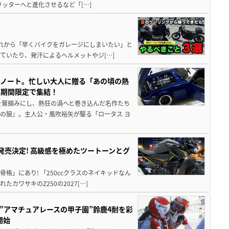
5リッターへと進化させるなど「[…]
と疲れから「早くバイクをガレージにしまいたい」と
ていたり、発汗によるヘルメットやジ[…]
トノート。忙しい大人に贈る「あの頃の熱
に期間限定で集結！
を鷲掴みにし、熱狂の渦へと巻き込んだ名作たち
の狼』。主人公・風吹裕矢が駆る「ロータス ヨ
5に発売決定! 高級感を極めたツートーンとグ
骨格」にあり! 「250ccクラスのネイキッドなん
ワサキのZ250の2027[…]
た”アマチュアレースの甲子園”鈴鹿4耐を彩
開始