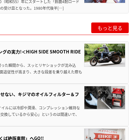
80（昭和55）年にスタートした「鈴鹿4耐ロード
受け皿となった。1980年代後半[…]
もっと見る
力!＜HIGH SIDE SMOOTH RIDE
跨った瞬間から、スッとリヤショックが沈み込
面追従性が高まり、大きな段差を乗り越えた際も
かせない、キジマのオイルフィルター＆フ
オイルには冷却や潤滑、コンプレッション維持な
ル交換しているから安心」というのは間違いで、
ば絶版車館」へGO!!