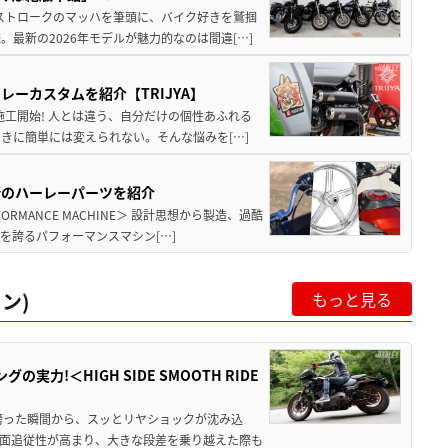
2ストロークのマッハを筆頭に、バイク好きを鷲掴
最新の2026年モデルが魅力的なのは間違[…]
ーカスタムを紹介【TRIJYA】
施工開始! 人とは違う、自分だけの個性あふれる
きに簡単には変えられない。そんな悩みを[…]
新のハーレーパーツを紹介
MANCE MACHINE＞ 設計思想から製造、過酷
を誇るパフォーマンスマシン[…]
ン)
もっと見る
力!＜HIGH SIDE SMOOTH RIDE
跨った瞬間から、スッとリヤショックが沈み込
面追従性が高まり、大きな段差を乗り越えた際も