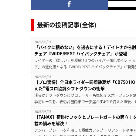
最新の投稿記事(全体)
2026/08/07
「バイクに積めない」を過去にする！デイトナから
チェア『WIDE/REST ハイバックチェア』が登場
ライダーの「欲しい」を凝縮！5つのハイパー進化ポイント 大ヒ
ア」の進化版となる『WIDE/REST ハイバックチェア』が新
2026/08/07
【プロ驚愕】全日本ライダー岡崎静夏が「CB750 HORNE
えた”電スロ協調シフトダウンの衝撃
滑らかシフトダウンにプロレーサーも嫉妬!? スポーツランド
季初レースを、表彰台圏内まで一歩届かず4位で終えた直後、最新モデ
2026/08/07
【TANAX】荷掛けフックとプレートガードの両立
載の悩みを解決！
ナンバープレートを利用して積載力アップ！ リアシートやキ