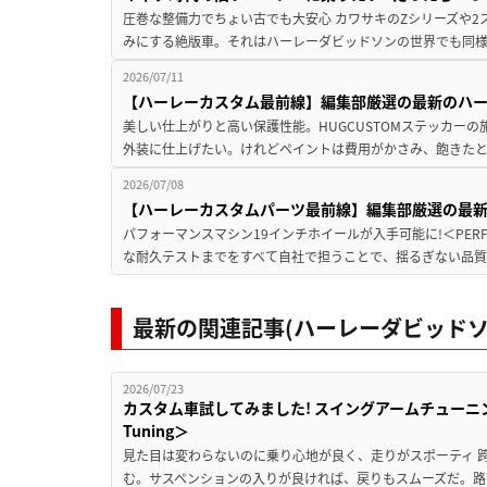
圧巻な整備力でちょい古でも大安心 カワサキのZシリーズや
みにする絶版車。それはハーレーダビッドソンの世界でも同様。
2026/07/11
【ハーレーカスタム最前線】編集部厳選の最新のハーレ
美しい仕上がりと高い保護性能。HUGCUSTOMステッカーの
外装に仕上げたい。けれどペイントは費用がかさみ、飽きたと
2026/07/08
【ハーレーカスタムパーツ最前線】編集部厳選の最
パフォーマンスマシン19インチホイールが入手可能に!＜PERFOR
な耐久テストまでをすべて自社で担うことで、揺るぎない品質
最新の関連記事(ハーレーダビッドソ
2026/07/23
カスタム車試してみました! スイングアームチューニングの実
Tuning＞
見た目は変わらないのに乗り心地が良く、走りがスポーティ 
む。サスペンションの入りが良ければ、戻りもスムーズだ。路