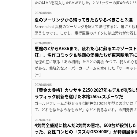
たのはM3を投入したBMWでした。2.3リッターの直4から2.
2026/08/04
夏のツーリングから帰ってきたらやるべきこと３選
Screenshot 真夏のツーリングを終えて帰宅すると、暑さ
思うものです。しかし、走行直後のバイクには虫汚れが付着し
2026/08/05
悪魔のZからAE86まで、疲れた心に蘇るエキゾース
狂」、名作コミック＆映画の愛機たちが東京駅地下
記憶の底に眠る「あの相棒」たちとの再会 かつて、我々の心
がある。熱狂的なスーパーカーブームを牽引した『サーキット
[…]
2026/08/06
【黄金の骨格】カワサキ Z250 2027年モデルが9/
ラフィック刷新を遂げた本格250ccスポーツだ
ゴールドフレームが魅せる圧倒的色気! 2026年型との違いは「
て、どれも似たようなものだ」などと侮るなかれ。今回発表されたカ
2026/07/31
4気筒全盛期に挑んだ2気筒の意地。600台が殺到し
った、女性コンビの「スズキGSX400E」が特別展示