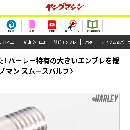
[日本車]
新車[外国車]
試乗インプレ
用品
カスタム＆パー
ました! ハーレー特有の大きいエンブレを緩
ノマン スムースバルブ〉