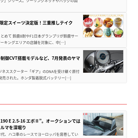
ック」シリーズ。ツーリングネットやバッグの固
メ＆限定スイーツ決定版！三重推しテイク
もまとめて 鈴鹿8耐やF1日本グランプリが鈴鹿サー
ーキングエリアの店舗を対象に、中[…]
子制御CVT搭載モデルなど、7月発表のヤマ
ジネススクーター「ギア」のDNAを受け継ぐ原付
発売された。ホンダ製着脱式バッテリー[…]
 E 2.5-16 エボⅡ”。オークションでは
クルマを深堀り
80年代、ハコ車のレースでヨーロッパを席巻してい