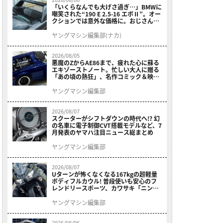
「いくらなんでも大げさ過ぎ…」BMWに
嘲笑された“190 E 2.5-16 エボⅡ”。オー
クションでは意外な価格に。おじさん達
が少年だった頃の憧れのクルマを深堀り
ヤングマシン編集部(ナカ)
2026/08/05
悪魔のZからAE86まで、疲れた心に蘇る
エキゾーストノート。忙しい大人に贈る
「あの頃の熱狂」、名作コミック＆映画
の愛機たちが東京駅地下に期間限定で集
結！
ヤングマシン編集部
2026/08/07
スクーターがシフトダウンの時代へ!? 幻
の名車に電子制御CVT搭載モデルなど、7
月発表のヤマハ注目ニュース総まとめ
ヤングマシン編集部
2026/08/07
Uターンが怖くなくなる167kgの超軽量
ボディフルカウル! 普段使いも安心のフ
レンドリースポーツ、カワサキ「ニンジ
ャ400」2027モデルが価格据え置きで
9/5発売
ヤングマシン編集部
2026/08/06