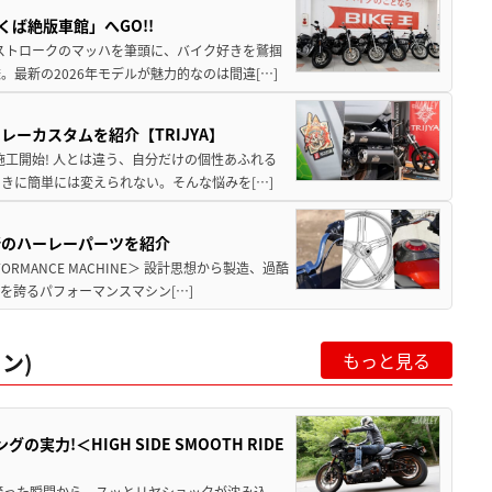
ば絶版車館」へGO!!
2ストロークのマッハを筆頭に、バイク好きを鷲掴
最新の2026年モデルが魅力的なのは間違[…]
ーカスタムを紹介【TRIJYA】
施工開始! 人とは違う、自分だけの個性あふれる
きに簡単には変えられない。そんな悩みを[…]
新のハーレーパーツを紹介
MANCE MACHINE＞ 設計思想から製造、過酷
を誇るパフォーマンスマシン[…]
ン)
もっと見る
力!＜HIGH SIDE SMOOTH RIDE
跨った瞬間から、スッとリヤショックが沈み込