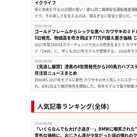
イクライフ
命と未来を守る20日間の誓い：第51回二輪車安全運転推進運
イク。その楽しさを支えるのは、揺るぎない安全と安心だ。一般
2026/08/08
ゴールドフレームからシックな黒へ! カワサキのミド
5日発売。物価高を吹き飛ばす77万円据え置き価格【Z
2027年型Z400はカラーチェンジで大人の色気をまとう カ
ド「Z400」に、早くも2027年モデルが登場する。 2026年
2026/08/08
【見逃し厳禁】漆黒の4気筒発売から200馬力ハブス
月注目ニュースまとめ
Z900RS 2027年モデルに新色 カワサキの大人気レトロスポー
れ、8月1日より順次発売を開始した。前年モデルで電子制御ス
人気記事ランキング(全体)
2026/08/06
「いくらなんでも大げさ過ぎ…」BMWに嘲笑された“190
意外な価格に。おじさん達が少年だった頃の憧れの