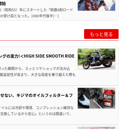
開始
80（昭和55）年にスタートした「鈴鹿4耐ロード
受け皿となった。1980年代後半[…]
もっと見る
力!＜HIGH SIDE SMOOTH RIDE
跨った瞬間から、スッとリヤショックが沈み込
面追従性が高まり、大きな段差を乗り越えた際も
かせない、キジマのオイルフィルター＆フ
オイルには冷却や潤滑、コンプレッション維持な
ル交換しているから安心」というのは間違いで、