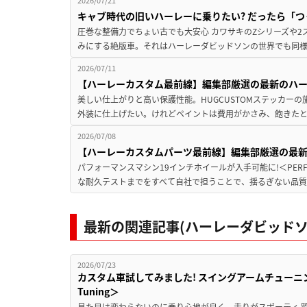
キャブ時代の旧いハーレーに乗りたい? だったら「つく
圧巻な整備力でちょい古でも大安心 カワサキのZシリーズや
みにする絶版車。それはハーレーダビッドソンの世界でも同様。
2026/07/11
【ハーレーカスタム最前線】編集部厳選の最新のハーレ
美しい仕上がりと高い保護性能。HUGCUSTOMステッカーの
外装に仕上げたい。けれどペイントは費用がかさみ、飽きたと
2026/07/08
【ハーレーカスタムパーツ最前線】編集部厳選の最
パフォーマンスマシン19インチホイールが入手可能に!＜PERFOR
な耐久テストまでをすべて自社で担うことで、揺るぎない品質
最新の関連記事(ハーレーダビッドソ
2026/07/23
カスタム車試してみました! スイングアームチューニングの実
Tuning＞
見た目は変わらないのに乗り心地が良く、走りがスポーティ 