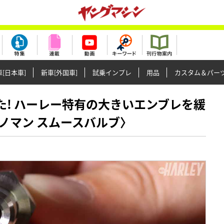
[日本車]
新車[外国車]
試乗インプレ
用品
カスタム＆パー
ました! ハーレー特有の大きいエンブレを緩
ノマン スムースバルブ〉