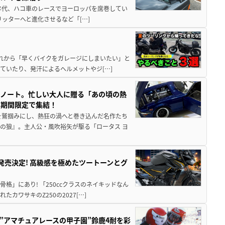
80年代、ハコ車のレースでヨーロッパを席巻してい
5リッターへと進化させるなど「[…]
と疲れから「早くバイクをガレージにしまいたい」と
ていたり、発汗によるヘルメットやジ[…]
トノート。忙しい大人に贈る「あの頃の熱
に期間限定で集結！
を鷲掴みにし、熱狂の渦へと巻き込んだ名作たち
の狼』。主人公・風吹裕矢が駆る「ロータス ヨ
5に発売決定! 高級感を極めたツートーンとグ
骨格」にあり! 「250ccクラスのネイキッドなん
ワサキのZ250の2027[…]
た”アマチュアレースの甲子園”鈴鹿4耐を彩