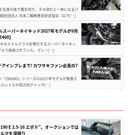
動 生身の体で風を切り、その流れと一体になるバ
社団法人 日本二輪車普及安全協会（以下[…]
ルスーパーネイキッド2027年モデルが9月
400】
ワサキのミドルクラスを牽引するスーパーネイキッ
モデルで採用されていた、グレー[…]
テアインプレまで! カワサキファン必見の7
ツ「Z900RS」シリーズの2027年モデルが発表さ
ロットルや双方向クイック[…]
 E 2.5-16 エボⅡ”。オークションでは
クルマを深堀り