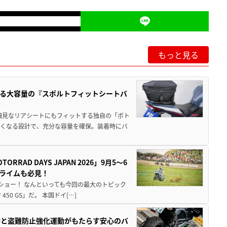
もっと見る
る大容量の『スポルトフィットシートバ
細見なリアシートにもフィットする独自の「ボト
広くなる設計で、充分な容量を確保。装着時にバ
AD DAYS JAPAN 2026」9月5〜6
クライムも必見！
解体ショー！ なんといっても今回の最大のトピック
0 GS」だ。 本国ドイ[…]
動と盗難防止強化運動がもたらす安心のバ