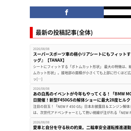
最新の投稿記事(全体)
2026/08/08
スーパースポーツ車の極小リアシートにもフィットす
ッグ』【TANAX】
シートにフィットする「ボトムカット形状」 最大の特徴は、
ムカット形状」。接地部の面積が小さくても上部に行くほど
ッ[…]
2026/08/08
あの白馬のイベントが今年もやってくる！「BMW MOTORR
日開催！新型F450GSの解体ショーに最大28度ヒル
注目の目玉！「NEW F 450 GS」日本お披露目＆エンジン
は、次世代アドベンチャーとして熱い視線が注がれる「NEW F 45
2026/08/08
愛車と自分を守る秋の約束。二輪車安全運転推進運