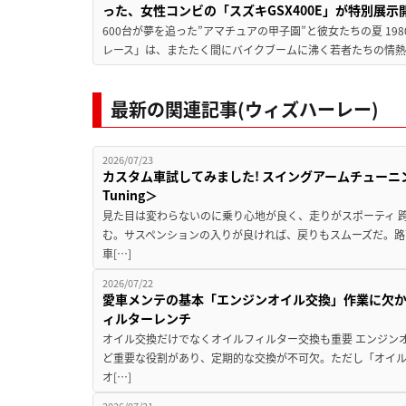
った、女性コンビの「スズキGSX400E」が特別展示
600台が夢を追った”アマチュアの甲子園”と彼女たちの夏 19
レース」は、またたく間にバイクブームに沸く若者たちの情熱の
最新の関連記事(ウィズハーレー)
2026/07/23
カスタム車試してみました! スイングアームチューニングの実
Tuning＞
見た目は変わらないのに乗り心地が良く、走りがスポーティ 
む。サスペンションの入りが良ければ、戻りもスムーズだ。路
車[…]
2026/07/22
愛車メンテの基本「エンジンオイル交換」作業に欠
ィルターレンチ
オイル交換だけでなくオイルフィルター交換も重要 エンジン
ど重要な役割があり、定期的な交換が不可欠。ただし「オイ
オ[…]
2026/07/21