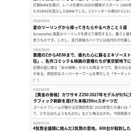
打倒BMWを掲げ、レース仕様の190Eの開発がスタート 19
たのはM3を投入したBMWでした。2.3リッターの直4から2.
2026/08/04
夏のツーリングから帰ってきたらやるべきこと３選
Screenshot 真夏のツーリングを終えて帰宅すると、暑さ
思うものです。しかし、走行直後のバイクには虫汚れが付着し
2026/08/05
悪魔のZからAE86まで、疲れた心に蘇るエキゾース
狂」、名作コミック＆映画の愛機たちが東京駅地下
記憶の底に眠る「あの相棒」たちとの再会 かつて、我々の心
がある。熱狂的なスーパーカーブームを牽引した『サーキット
[…]
2026/08/06
【黄金の骨格】カワサキ Z250 2027年モデルが9/
ラフィック刷新を遂げた本格250ccスポーツだ
ゴールドフレームが魅せる圧倒的色気! 2026年型との違いは「
て、どれも似たようなものだ」などと侮るなかれ。今回発表されたカ
2026/07/31
4気筒全盛期に挑んだ2気筒の意地。600台が殺到し