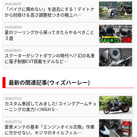
2026/08/07
「バイクに積めない」を過去にする！デイトナ
から肘掛け＆高さ調整枕つきの極上ハ…
2026/08/04
夏のツーリングから帰ってきたらやるべきこと
３選
2026/08/07
スクーターがシフトダウンの時代へ!? 幻の名車
に電子制御CVT搭載モデルなど…
最新の関連記事(ウィズハーレー)
2026/07/23
カスタム車試してみました! スイングアームチュ
ーニングの実力!＜HIGH S…
2026/07/22
愛車メンテの基本「エンジンオイル交換」作業
に欠かせない、キジマのオイルフィル…