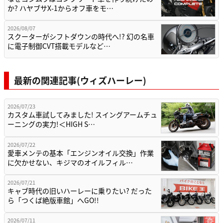
か? ハヤブサX-1からオフ車をモ…
2026/08/07
スクーターがシフトダウンの時代へ!? 幻の名車
に電子制御CVT搭載モデルなど…
最新の関連記事(ウィズハーレー)
2026/07/23
カスタム車試してみました! スイングアームチュ
ーニングの実力!＜HIGH S…
2026/07/22
愛車メンテの基本「エンジンオイル交換」作業
に欠かせない、キジマのオイルフィル…
2026/07/21
キャブ時代の旧いハーレーに乗りたい? だった
ら「つくば絶版車館」へGO!!
2026/07/11