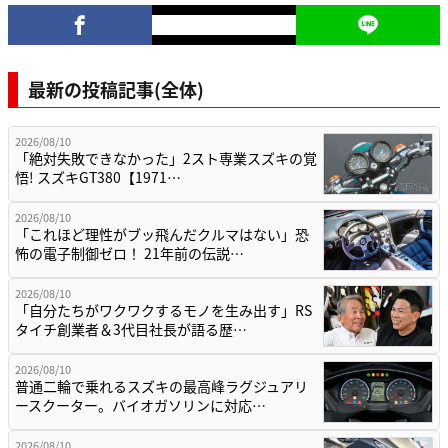
最新の投稿記事(全体)
2026/08/10
「絶対失敗できなかった」2スト専業スズキの覚
悟! スズキGT380【1971…
2026/08/10
「これほど理性がブッ飛んだクルマはない」恐
怖の電子制御ゼロ！ 21年前の伝説…
2026/08/10
「自分たちがワクワクするモノを生み出す」RS
タイチ創業者＆3代目社長が語る歴…
2026/08/10
普通二輪で乗れるスズキの最高峰ラグジュアリ
ースクーター。バイオガソリンに対応…
2026/08/10