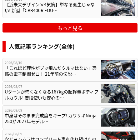
【近未来デザイン×4気筒】単なる派生じゃな
い! 新型「CBR400R FOU…
もっと見る
人気記事ランキング(全体)
2026/08/10
「これほど理性がブッ飛んだクルマはない」恐
怖の電子制御ゼロ！ 21年前の伝説…
2026/08/07
Uターンが怖くなくなる167kgの超軽量ボディフ
ルカウル! 普段使いも安心の…
2026/08/09
中身はそのまま完成度をキープ! カワサキNinja
250が2027年モデル…
2026/08/09
なぜヨシムラはコンプリート車を作り続けたの