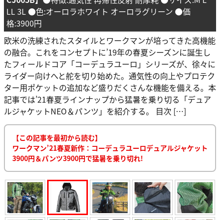
LL 3L ●色:オーロラホワイト オーロラグリーン ●価
格:3900円
欧米の洗練されたスタイルとワークマンが培ってきた高機能
の融合。これをコンセプトに’19年の春夏シーズンに誕生し
たフィールドコア「コーデュラユーロ」シリーズが、徐々に
ライダー向けへと舵を切り始めた。通気性の向上やプロテク
ター用ポケットの追加など盛りだくさんな機能を備える。本
記事では’21春夏ラインナップから猛暑を乗り切る「デュア
ルジャケットNEO＆パンツ」を紹介する。 目次 […]
【この記事を最初から読む】
ワークマン’21春夏新作：コーデュラユーロデュアルジャケット
3900円＆パンツ3900円で猛暑を乗り切れ!