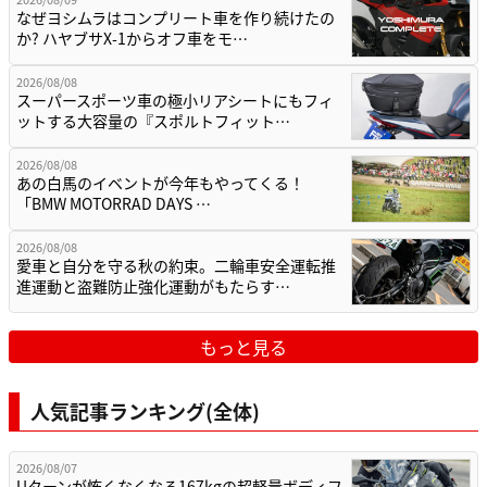
なぜヨシムラはコンプリート車を作り続けたの
か? ハヤブサX-1からオフ車をモ…
2026/08/08
スーパースポーツ車の極小リアシートにもフィ
ットする大容量の『スポルトフィット…
2026/08/08
あの白馬のイベントが今年もやってくる！
「BMW MOTORRAD DAYS …
2026/08/08
愛車と自分を守る秋の約束。二輪車安全運転推
進運動と盗難防止強化運動がもたらす…
もっと見る
人気記事ランキング(全体)
2026/08/07
Uターンが怖くなくなる167kgの超軽量ボディフ