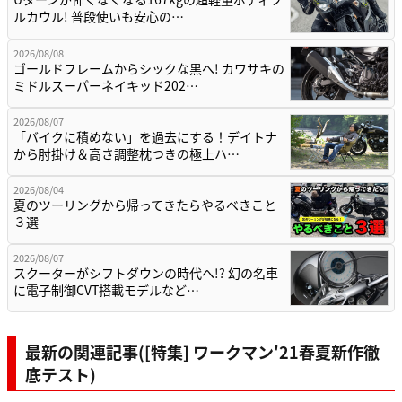
ルカウル! 普段使いも安心の…
2026/08/08
ゴールドフレームからシックな黒へ! カワサキの
ミドルスーパーネイキッド202…
2026/08/07
「バイクに積めない」を過去にする！デイトナ
から肘掛け＆高さ調整枕つきの極上ハ…
2026/08/04
夏のツーリングから帰ってきたらやるべきこと
３選
2026/08/07
スクーターがシフトダウンの時代へ!? 幻の名車
に電子制御CVT搭載モデルなど…
最新の関連記事([特集] ワークマン'21春夏新作徹
底テスト)