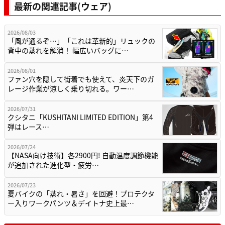
最新の関連記事(ウェア)
2026/08/03
「風が通るぞ…」「これは革新的」リュックの
背中の蒸れを解消！ 幅広いバッグに…
2026/08/01
ファン穴を隠して街着でも使えて、炎天下のガ
レージ作業が涼しく乗り切れる。ワー…
2026/07/31
クシタニ「KUSHITANI LIMITED EDITION」第4
弾はレース…
2026/07/24
【NASA向け技術】各2900円! 自動温度調節機能
が追加された進化型・疲労…
2026/07/23
夏バイクの「蒸れ・暑さ」を回避！プロテクタ
ー入りワークパンツ＆デイトナ史上最…