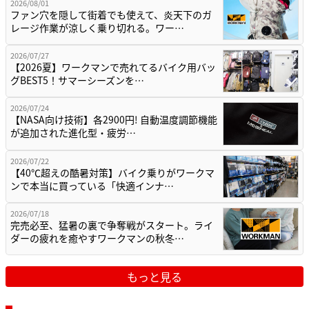
2026/08/01
ファン穴を隠して街着でも使えて、炎天下のガ
レージ作業が涼しく乗り切れる。ワー…
2026/07/27
【2026夏】ワークマンで売れてるバイク用バッ
グBEST5！サマーシーズンを…
2026/07/24
【NASA向け技術】各2900円! 自動温度調節機能
が追加された進化型・疲労…
2026/07/22
【40℃超えの酷暑対策】バイク乗りがワークマ
ンで本当に買っている「快適インナ…
2026/07/18
完売必至、猛暑の裏で争奪戦がスタート。ライ
ダーの疲れを癒やすワークマンの秋冬…
もっと見る