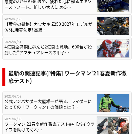
悪魔のZからAE86まで、疲れた心に蘇るエキゾ
ーストノート。忙しい大人に贈る…
2026/08/06
【黄金の骨格】カワサキ Z250 2027年モデルが
9/5に発売決定! 高級…
2026/07/31
4気筒全盛期に挑んだ2気筒の意地。600台が殺
到した”アマチュアレースの甲子…
最新の関連記事([特集] ワークマン'21春夏新作徹
底テスト)
2021/07/08
公式アンバサダー大屋雄一が語る、ライダーに
とっての「ワークマン」の価値とは？…
2021/07/06
ワークマン’21春夏新作徹底テスト#4【バイクラ
イフを助けてくれ…