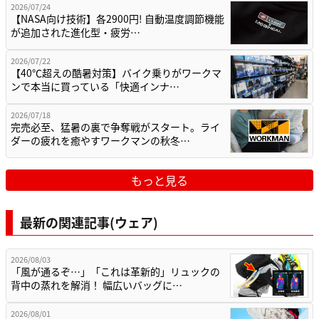
2026/07/24
【NASA向け技術】各2900円! 自動温度調節機能
が追加された進化型・疲労…
2026/07/22
【40℃超えの酷暑対策】バイク乗りがワークマ
ンで本当に買っている「快適インナ…
2026/07/18
完売必至、猛暑の裏で争奪戦がスタート。ライ
ダーの疲れを癒やすワークマンの秋冬…
もっと見る
最新の関連記事(ウェア)
2026/08/03
「風が通るぞ…」「これは革新的」リュックの
背中の蒸れを解消！ 幅広いバッグに…
2026/08/01