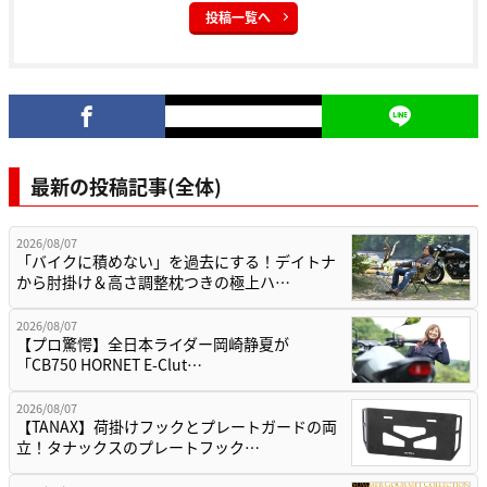
投稿一覧へ
最新の投稿記事(全体)
2026/08/07
「バイクに積めない」を過去にする！デイトナ
から肘掛け＆高さ調整枕つきの極上ハ…
2026/08/07
【プロ驚愕】全日本ライダー岡崎静夏が
「CB750 HORNET E-Clut…
2026/08/07
【TANAX】荷掛けフックとプレートガードの両
立！タナックスのプレートフック…