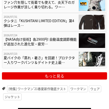
ファン穴を隠して街着でも使えて、炎天下のガ
レージ作業が涼しく乗り切れる。ワー…
2026/07/31
クシタニ「KUSHITANI LIMITED EDITION」第4
弾はレース…
2026/07/24
【NASA向け技術】各2900円! 自動温度調節機能
が追加された進化型・疲労…
2026/07/23
夏バイクの「蒸れ・暑さ」を回避！プロテクタ
ー入りワークパンツ＆デイトナ史上最…
もっと見る
[特集] ワークマン'21春夏新作徹底テスト
ワークマン
ウェア
ジャケット