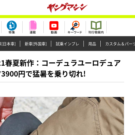
[日本車]
新車[外国車]
試乗インプレ
用品
カスタム＆パー
マン’21春夏新作：コーデュラユーロデュア
3900円で猛暑を乗り切れ!