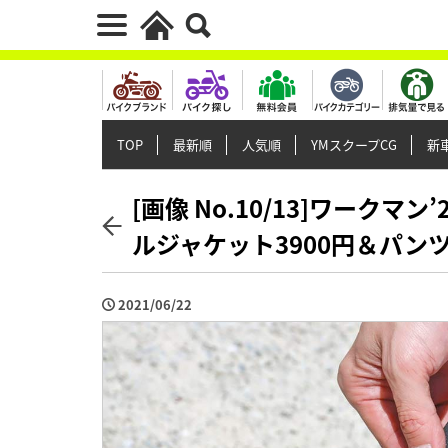
TOP
最新順
人気順
YMスクープCG
新車
[画像 No.10/13]ワーク
ルジャケット3900円＆パンツ
2021/06/22