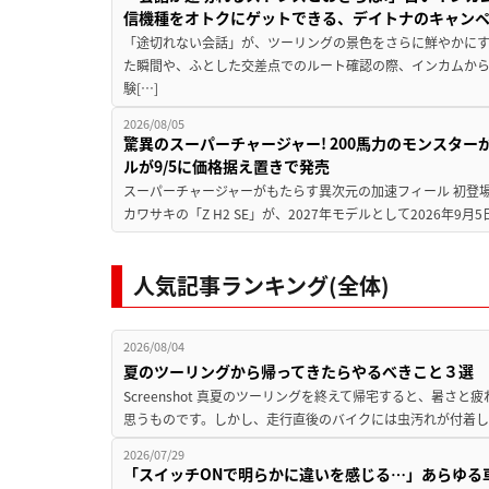
信機種をオトクにゲットできる、デイトナのキャン
「途切れない会話」が、ツーリングの景色をさらに鮮やかにす
た瞬間や、ふとした交差点でのルート確認の際、インカムか
験[…]
2026/08/05
驚異のスーパーチャージャー! 200馬力のモンスターが再
ルが9/5に価格据え置きで発売
スーパーチャージャーがもたらす異次元の加速フィール 初登
カワサキの「Z H2 SE」が、2027年モデルとして2026年9月
人気記事ランキング(全体)
2026/08/04
夏のツーリングから帰ってきたらやるべきこと３選
Screenshot 真夏のツーリングを終えて帰宅すると、暑さ
思うものです。しかし、走行直後のバイクには虫汚れが付着し
2026/07/29
「スイッチONで明らかに違いを感じる…」あらゆる