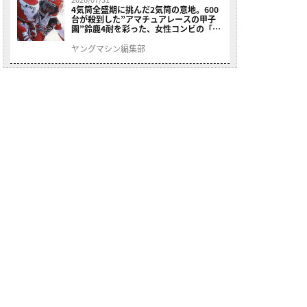
4気筒全盛期に挑んだ2気筒の意地。600
台が殺到した”アマチュアレースの甲子
園”鈴鹿4耐を彩った、女性コンビの「ス
ズキGSX400E」が特別展示開始
ヤングマシン編集部