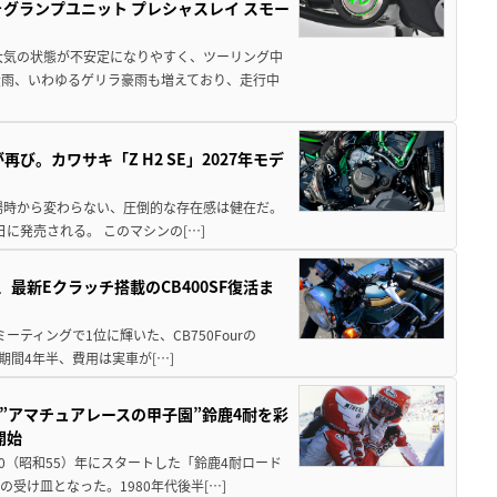
ォグランプユニット プレシャスレイ スモー
大気の状態が不安定になりやすく、ツーリング中
大雨、いわゆるゲリラ豪雨も増えており、走行中
び。カワサキ「Z H2 SE」2027年モデ
場時から変わらない、圧倒的な存在感は健在だ。
5日に発売される。 このマシンの[…]
最新Eクラッチ搭載のCB400SF復活ま
ミーティングで1位に輝いた、CB750Fourの
期間4年半、費用は実車が[…]
た”アマチュアレースの甲子園”鈴鹿4耐を彩
開始
80（昭和55）年にスタートした「鈴鹿4耐ロード
受け皿となった。1980年代後半[…]