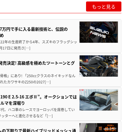
もっと見る
237万円で手に入る最新技術と、伝説の
とめ
 2022年の生産終了から4年、スズキのフラッグシッ
月17日に発売さ[…]
5に発売決定! 高級感を極めたツートーンとグ
骨格」にあり! 「250ccクラスのネイキッドなん
ワサキのZ250の2027[…]
 E 2.5-16 エボⅡ”。オークションでは
クルマを深堀り
80年代、ハコ車のレースでヨーロッパを席巻してい
5リッターへと進化させるなど「[…]
ムの下取りで最新ハイブリッドメッシュ通