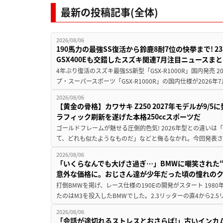
最新の投稿記事(全体)
2026/08/06
190馬力の最強SS復活から鈴鹿8耐7位の快挙まで! 
GSX400Eも交錯したスズキ関連7月注目ニュースま
4年ぶり復活のスズキ最強SS新型「GSX-R1000R」国内発売
プ・スーパースポーツ「GSX-R1000R」の国内仕様が2026年7
2026/08/06
【黄金の骨格】カワサキ Z250 2027年モデルが9/
ラフィック刷新を遂げた本格250ccスポーツだ
ゴールドフレームが魅せる圧倒的色気! 2026年型との違いは「
て、どれも似たようなものだ」などと侮るなかれ。今回発表されたカ
2026/08/06
「いくらなんでも大げさ過ぎ…」BMWに嘲笑された“190
意外な価格に。おじさん達が少年だった頃の憧れの
打倒BMWを掲げ、レース仕様の190Eの開発がスタート 19
たのはM3を投入したBMWでした。2.3リッターの直4から2.
2026/08/06
「会話が途切れるストレスとおさらば!」古いインカ