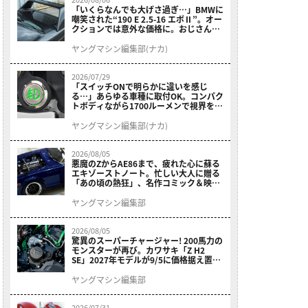
「いくらなんでも大げさ過ぎ…」BMWに
嘲笑された“190 E 2.5-16 エボⅡ”。オー
クションでは意外な価格に。おじさん達
が少年だった頃の憧れのクルマを深堀り
ヤングマシン編集部(ナカ)
2026/07/29
「スイッチONで明らかに違いを感じ
る…」あらゆる車種に取付OK。コンパク
トボディながら1700ルーメンで視界を確
保する［デイトナ・LEDフォグランプユ
ニット プレシャスレイ スモール］
ヤングマシン編集部(ナカ)
2026/08/05
悪魔のZからAE86まで、疲れた心に蘇る
エキゾーストノート。忙しい大人に贈る
「あの頃の熱狂」、名作コミック＆映画
の愛機たちが東京駅地下に期間限定で集
結！
ヤングマシン編集部
2026/08/05
驚異のスーパーチャージャー! 200馬力の
モンスターが再び。カワサキ「Z H2
SE」2027年モデルが9/5に価格据え置き
で発売
ヤングマシン編集部
2026/07/31