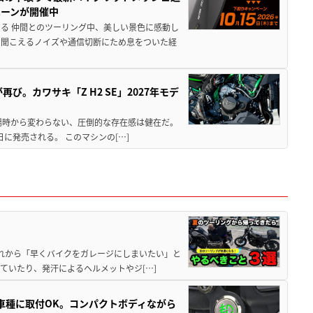
ペーンが開催中
る 仲間とのツーリング中、美しい景色に感動し
ら聞こえるノイズや通信切断にため息をついた経
び。カワサキ「Z H2 SE」2027年モデ
場時から変わらない、圧倒的な存在感は健在だ。
5日に発売される。 このマシンの[…]
と疲れから「早くバイクをガレージにしまいたい」と
ていたり、発汗によるヘルメットやジ[…]
車種に取付OK。コンパクトボディながら