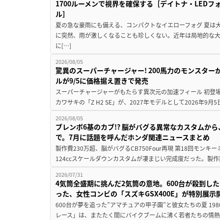
1700ルーメンで視界を確保する［デイトナ・LEDフ
ル］
夏の急な豪雨にも備える、コンパクトなイエローフォグ 夏は
に突然、雨が激しくなることも珍しくない。近年は局地的な
に[…]
2026/08/05
驚異のスーパーチャージャー! 200馬力のモンスターが再
ルが9/5に価格据え置きで発売
スーパーチャージャーがもたらす異次元の加速フィール 初登
カワサキの「Z H2 SE」が、2027年モデルとして2026年9月
2026/08/05
ブレンボ6基のカブ!? 脳がバグる異常なカスタムから、
で。7月に話題を呼んだホンダ関連ニュースまとめ
製作費230万超、脳がバグるCB750Four再現 第18回モンキー
124ccスケールダウンカスタムが凄まじい完成度だった。製作
2026/07/31
4気筒全盛期に挑んだ2気筒の意地。600台が殺到し
った、女性コンビの「スズキGSX400E」が特別展示
600台が夢を追った”アマチュアの甲子園”と彼女たちの夏 19
レース」は、またたく間にバイクブームに沸く若者たちの情熱の