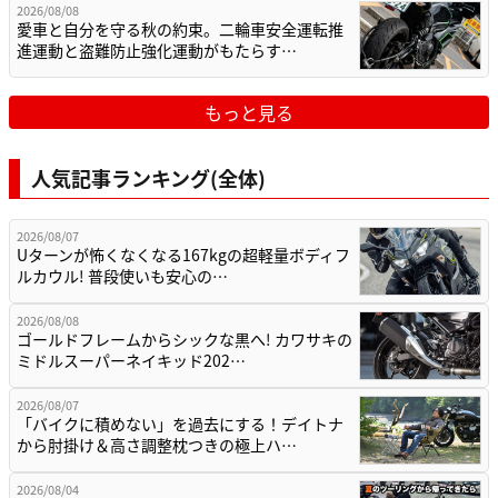
2026/08/08
愛車と自分を守る秋の約束。二輪車安全運転推
進運動と盗難防止強化運動がもたらす…
もっと見る
人気記事ランキング(全体)
2026/08/07
Uターンが怖くなくなる167kgの超軽量ボディフ
ルカウル! 普段使いも安心の…
2026/08/08
ゴールドフレームからシックな黒へ! カワサキの
ミドルスーパーネイキッド202…
2026/08/07
「バイクに積めない」を過去にする！デイトナ
から肘掛け＆高さ調整枕つきの極上ハ…
2026/08/04