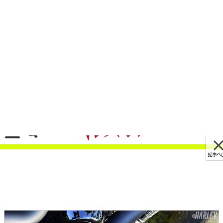
記事へ戻る
[画像 No.10/11]強烈な加速を体感! 110ps超えフ
ァットボーイ114カスタム試乗インプレ〈フォレ
ストウイング〉
2021/04/20