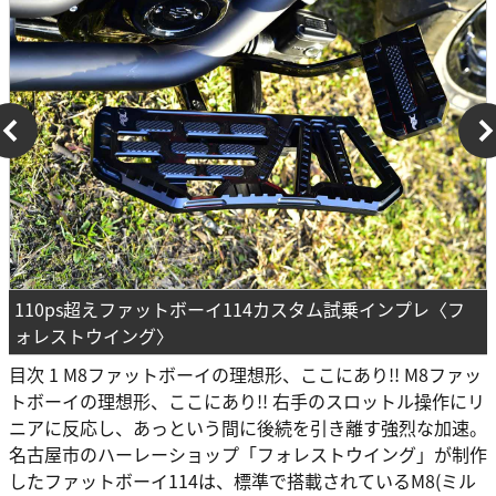
110ps超えファットボーイ114カスタム試乗インプレ〈フ
ォレストウイング〉
目次 1 M8ファットボーイの理想形、ここにあり!! M8ファッ
トボーイの理想形、ここにあり!! 右手のスロットル操作にリ
ニアに反応し、あっという間に後続を引き離す強烈な加速。
名古屋市のハーレーショップ「フォレストウイング」が制作
したファットボーイ114は、標準で搭載されているM8(ミル