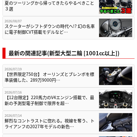
夏のツーリングから帰ってきたらやるべきこと
３選
2026/08/07
スクーターがシフトダウンの時代へ!? 幻の名車
に電子制御CVT搭載モデルなど…
最新の関連記事(新型大型二輪 [1001cc以上])
2026/07/19
【世界限定750台】 オーリンズとブレンボを標
準装備した、289万9000円…
2026/07/16
【12台限定】220馬力のV4エンジン搭載で、最
新の予測型電子制御で限界を超…
2026/07/14
鮮烈なコントラストに惚れる。視線を奪う、ト
ライアンフの2027年モデルの新色…