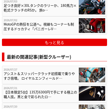
2026/07/03
足つき良好×30Lタンクのラリーか、180馬力×
乾式クラッチのRSか。 旅o…
2026/07/02
MotoGPの熱狂を公道へ。視線もコーナーも制
圧するドゥカティ「パニガーレV…
もっと見る
最新の関連記事(新型クルーザー)
2026/07/27
アシスト＆スリッパークラッチ初搭載で乗りや
すさ倍増。 ロイヤルエンフィールド…
2026/07/21
【日本限定5台】135万6300円で手にする極上の
職人技。黒と金で彩られたロ…
2026/07/20