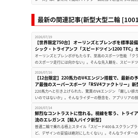
最新の関連記事(新型大型二輪 [1001
2026/07/19
【世界限定750台】 オーリンズとブレンボを標準装備
シック・トライアンフ「スピードツイン1200 TFC」
オーリンズとブレンボがもたらす、至高のスポーツ性能 「ク
のスポーツ走行には向かない」。そんな先入観を、スピードツイン
2026/07/16
【12台限定】220馬力のV4エンジン搭載で、最新の
ア最強のスーパースポーツ「RSV4ファクトリー」新
220馬力へと引き上げられた、驚異のV4エンジン 「厳しい
いのではないか」。そんなライダーの懸念を、アプリリアの技術
2026/07/14
鮮烈なコントラストに惚れる。視線を奪う、トライア
流のエレガンス【輸入バイク新型】
普通二輪で乗れる極上スタイル「スピード400＆スクランブラー
ど、デザインの妥協は絶対にしたくない」。そんなライダーの背