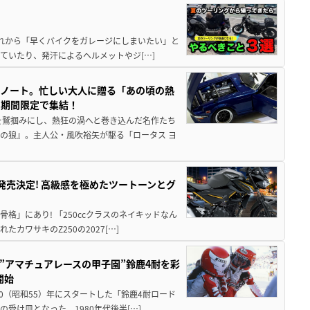
と疲れから「早くバイクをガレージにしまいたい」と
ていたり、発汗によるヘルメットやジ[…]
トノート。忙しい大人に贈る「あの頃の熱
に期間限定で集結！
を鷲掴みにし、熱狂の渦へと巻き込んだ名作たち
の狼』。主人公・風吹裕矢が駆る「ロータス ヨ
5に発売決定! 高級感を極めたツートーンとグ
骨格」にあり! 「250ccクラスのネイキッドなん
ワサキのZ250の2027[…]
た”アマチュアレースの甲子園”鈴鹿4耐を彩
開始
80（昭和55）年にスタートした「鈴鹿4耐ロード
受け皿となった。1980年代後半[…]