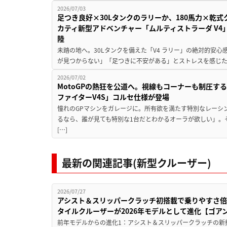
2026/07/03
足つき良好×30Lタンクのラリーか、180馬力×乾式
カティ新型アドベンチャー「ムルティストラーダ V4
陸
未踏の地へ。30Lタンクを備えた「V4 ラリー」の絶対的安
が見つからない」「足つきに不安がある」とストレスを感じた経験
2026/07/02
MotoGPの熱狂を公道へ。視線もコーナーも制圧す
ファイターV4S」コルセ仕様が登場
憧れのGPマシンをガレージに。所有欲を満たす特別なレーシ
るなら、誰が見ても特別な1台だとわかるオーラが欲しい」。
[…]
最新の関連記事(新型クルーザー)
2026/07/27
アシスト＆スリッパークラッチ初搭載で乗りやすさ倍
タイルクルーザーが2026年モデルとして進化【ゴアン
前年モデルからの進化1：アシスト＆スリッパークラッチの新