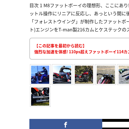
目次 1 M8ファットボーイの理想形、ここにあり!
ットル操作にリニアに反応し、あっという間に
「フォレストウイング」が制作したファットボー
ト)エンジンをT-man製216カムとケステック
【この記事を最初から読む】
強烈な加速を体感! 110ps超えファットボーイ11