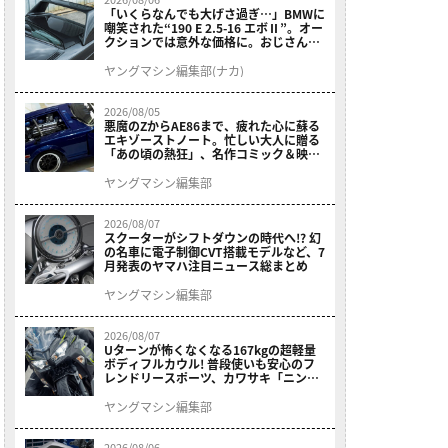
「いくらなんでも大げさ過ぎ…」BMWに
嘲笑された“190 E 2.5-16 エボⅡ”。オー
クションでは意外な価格に。おじさん達
が少年だった頃の憧れのクルマを深堀り
ヤングマシン編集部(ナカ)
2026/08/05
悪魔のZからAE86まで、疲れた心に蘇る
エキゾーストノート。忙しい大人に贈る
「あの頃の熱狂」、名作コミック＆映画
の愛機たちが東京駅地下に期間限定で集
結！
ヤングマシン編集部
2026/08/07
スクーターがシフトダウンの時代へ!? 幻
の名車に電子制御CVT搭載モデルなど、7
月発表のヤマハ注目ニュース総まとめ
ヤングマシン編集部
2026/08/07
Uターンが怖くなくなる167kgの超軽量
ボディフルカウル! 普段使いも安心のフ
レンドリースポーツ、カワサキ「ニンジ
ャ400」2027モデルが価格据え置きで
9/5発売
ヤングマシン編集部
2026/08/06