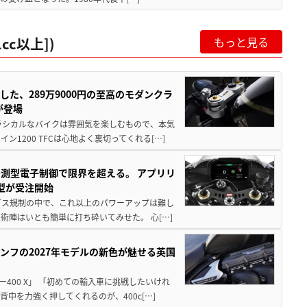
cc以上])
もっと見る
した、289万9000円の至高のモダンクラ
が登場
ラシカルなバイクは雰囲気を楽しむもので、本気
1200 TFCは心地よく裏切ってくれる[…]
予測型電子制御で限界を超える。 アプリリ
型が受注開始
排ガス規制の中で、これ以上のパワーアップは難し
陣はいとも簡単に打ち砕いてみせた。 心[…]
ンフの2027年モデルの新色が魅せる英国
400 X」 「初めての輸入車に挑戦したいけれ
中を力強く押してくれるのが、400c[…]