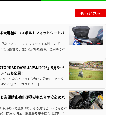
もっと見る
る大容量の『スポルトフィットシートバ
細見なリアシートにもフィットする独自の「ボト
広くなる設計で、充分な容量を確保。装着時にバ
AD DAYS JAPAN 2026」9月5〜6
クライムも必見！
解体ショー！ なんといっても今回の最大のトピック
0 GS」だ。 本国ドイ[…]
動と盗難防止強化運動がもたらす安心のバ
動 生身の体で風を切り、その流れと一体になるバ
社団法人 日本二輪車普及安全協会（以下[…]