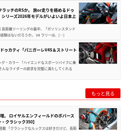
クラッチのRSか。 旅or走りを極めるドゥ
」シリーズ2026年モデルがいよいよ日本上
心感 長距離ツーリングの最中、「ガソリンスタンド
はないだろうか。 V4 ラリーは、[…]
るドゥカティ「パニガーレV4S＆ストリート
ング・カラー 「ハイエンドなスポーツバイクに乗
そんなライダーの欲求を完璧に満たしてくれる
もっと見る
増。 ロイヤルエンフィールドのボバース
・クラシック350】
搭載 「クラシックなルックスは好きだけど、長距