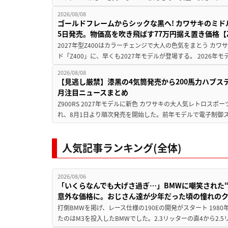
2026/08/08
ゴールドフレームからシックな黒へ! カワサキのミド
5日発売。物価高を吹き飛ばす77万円据え置き価格【Z
2027年型Z400はカラーチェンジで大人の色気をまとう カ
ド「Z400」に、早くも2027年モデルが登場する。 2026年
2026/08/08
【見逃し厳禁】漆黒の4気筒発売から200馬力ハブス
月注目ニュースまとめ
Z900RS 2027年モデルに新色 カワサキの大人気レトロスポー
れ、8月1日より順次発売を開始した。前年モデルで電子制御ス
人気記事ランキング(全体)
2026/08/06
「いくらなんでも大げさ過ぎ…」BMWに嘲笑された“190
意外な価格に。おじさん達が少年だった頃の憧れの
打倒BMWを掲げ、レース仕様の190Eの開発がスタート 19
たのはM3を投入したBMWでした。2.3リッターの直4から2.