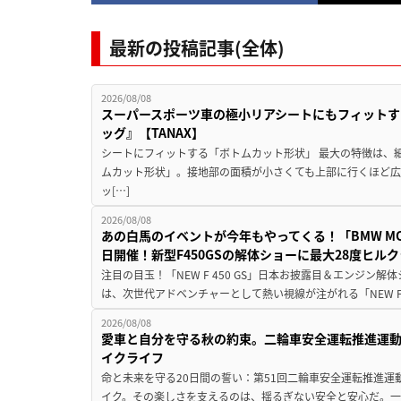
最新の投稿記事(全体)
2026/08/08
スーパースポーツ車の極小リアシートにもフィットす
ッグ』【TANAX】
シートにフィットする「ボトムカット形状」 最大の特徴は、
ムカット形状」。接地部の面積が小さくても上部に行くほど
ッ[…]
2026/08/08
あの白馬のイベントが今年もやってくる！「BMW MOTORR
日開催！新型F450GSの解体ショーに最大28度ヒル
注目の目玉！「NEW F 450 GS」日本お披露目＆エンジン
は、次世代アドベンチャーとして熱い視線が注がれる「NEW F 45
2026/08/08
愛車と自分を守る秋の約束。二輪車安全運転推進運
イクライフ
命と未来を守る20日間の誓い：第51回二輪車安全運転推進運
イク。その楽しさを支えるのは、揺るぎない安全と安心だ。一般