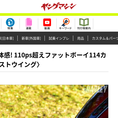
[日本車]
新車[外国車]
試乗インプレ
用品
カスタム＆パー
を体感! 110ps超えファットボーイ114カ
ストウイング〉