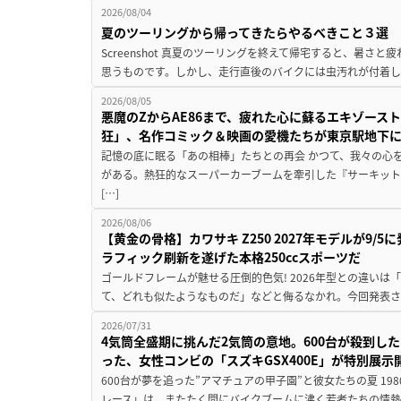
2026/08/04
夏のツーリングから帰ってきたらやるべきこと３選
Screenshot 真夏のツーリングを終えて帰宅すると、暑さ
思うものです。しかし、走行直後のバイクには虫汚れが付着し
2026/08/05
悪魔のZからAE86まで、疲れた心に蘇るエキゾース
狂」、名作コミック＆映画の愛機たちが東京駅地下
記憶の底に眠る「あの相棒」たちとの再会 かつて、我々の心
がある。熱狂的なスーパーカーブームを牽引した『サーキット
[…]
2026/08/06
【黄金の骨格】カワサキ Z250 2027年モデルが9/
ラフィック刷新を遂げた本格250ccスポーツだ
ゴールドフレームが魅せる圧倒的色気! 2026年型との違いは「
て、どれも似たようなものだ」などと侮るなかれ。今回発表されたカ
2026/07/31
4気筒全盛期に挑んだ2気筒の意地。600台が殺到し
った、女性コンビの「スズキGSX400E」が特別展示
600台が夢を追った”アマチュアの甲子園”と彼女たちの夏 19
レース」は、またたく間にバイクブームに沸く若者たちの情熱の