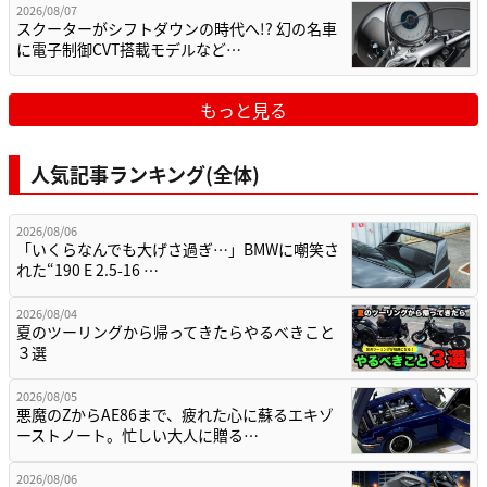
2026/08/07
スクーターがシフトダウンの時代へ!? 幻の名車
に電子制御CVT搭載モデルなど…
もっと見る
人気記事ランキング(全体)
2026/08/06
「いくらなんでも大げさ過ぎ…」BMWに嘲笑さ
れた“190 E 2.5-16 …
2026/08/04
夏のツーリングから帰ってきたらやるべきこと
３選
2026/08/05
悪魔のZからAE86まで、疲れた心に蘇るエキゾ
ーストノート。忙しい大人に贈る…
2026/08/06