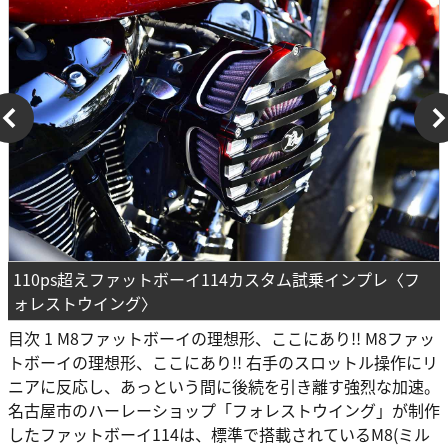
110ps超えファットボーイ114カスタム試乗インプレ〈フ
ォレストウイング〉
目次 1 M8ファットボーイの理想形、ここにあり!! M8ファッ
トボーイの理想形、ここにあり!! 右手のスロットル操作にリ
ニアに反応し、あっという間に後続を引き離す強烈な加速。
名古屋市のハーレーショップ「フォレストウイング」が制作
したファットボーイ114は、標準で搭載されているM8(ミル