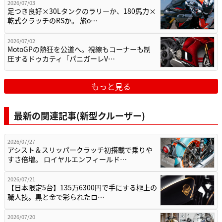
2026/07/03
足つき良好×30Lタンクのラリーか、180馬力×
乾式クラッチのRSか。 旅o…
2026/07/02
MotoGPの熱狂を公道へ。視線もコーナーも制
圧するドゥカティ「パニガーレV…
もっと見る
最新の関連記事(新型クルーザー)
2026/07/27
アシスト＆スリッパークラッチ初搭載で乗りや
すさ倍増。 ロイヤルエンフィールド…
2026/07/21
【日本限定5台】135万6300円で手にする極上の
職人技。黒と金で彩られたロ…
2026/07/20