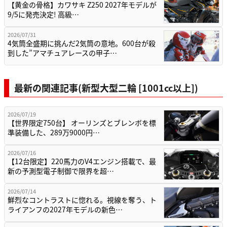
【黄金の骨格】カワサキ Z250 2027年モデルが
9/5に発売決定! 高級…
2026/07/31
4気筒全盛期に挑んだ2気筒の意地。600台が殺
到した”アマチュアレースの甲子…
最新の関連記事(新型大型二輪 [1001cc以上])
2026/07/19
【世界限定750台】 オーリンズとブレンボを標
準装備した、289万9000円…
2026/07/16
【12台限定】220馬力のV4エンジン搭載で、最
新の予測型電子制御で限界を超…
2026/07/14
鮮烈なコントラストに惚れる。視線を奪う、ト
ライアンフの2027年モデルの新色…