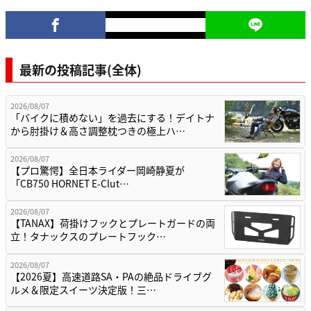
最新の投稿記事(全体)
2026/08/07
「バイクに積めない」を過去にする！デイトナ
から肘掛け＆高さ調整枕つきの極上ハ…
2026/08/07
【プロ驚愕】全日本ライダー岡崎静夏が
「CB750 HORNET E-Clut…
2026/08/07
【TANAX】荷掛けフックとプレートガードの両
立！タナックスのプレートフック…
2026/08/07
【2026夏】高速道路SA・PAの絶品ドライブグ
ルメ＆限定スイーツ決定版！三…